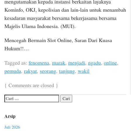
mengutamakan kepada instansi berkaitan layaknya
Kominfo, OKJ, kepolisian dan lain-lain untuk menambah
kesadaran masyarakat bersama bekerjasama bersama
Majelis Ulama Indonesia. (MUI).
Mencegah Bermain Slot Online, Saran Dari Kuasa
Hukum!!…
Tagged as:
fenomena
,
marak
,
menjadi
,
ngadu
,
online
,
pemuda
,
rakyat
,
seorang
,
tanjung
,
wakil
{
Comments are closed
}
Arsip
Juli 2026