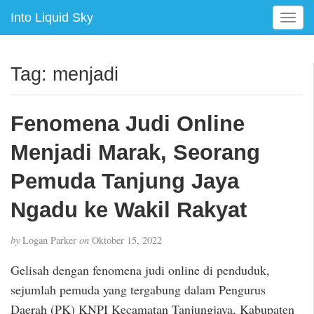
Into Liquid Sky
T
o
g
g
Tag:
menjadi
l
e
n
Fenomena Judi Online
a
v
Menjadi Marak, Seorang
i
g
Pemuda Tanjung Jaya
a
Ngadu ke Wakil Rakyat
t
i
o
by
Logan Parker
on
Oktober 15, 2022
n
Gelisah dengan fenomena judi online di penduduk,
sejumlah pemuda yang tergabung dalam Pengurus
Daerah (PK) KNPI Kecamatan Tanjungjaya, Kabupaten