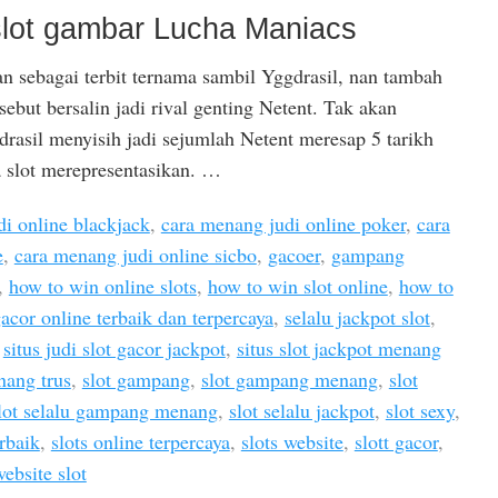
slot gambar Lucha Maniacs
n sebagai terbit ternama sambil Yggdrasil, nan tambah
ebut bersalin jadi rival genting Netent. Tak akan
rasil menyisih jadi sejumlah Netent meresap 5 tarikh
a slot merepresentasikan. …
i online blackjack
,
cara menang judi online poker
,
cara
e
,
cara menang judi online sicbo
,
gacoer
,
gampang
,
how to win online slots
,
how to win slot online
,
how to
gacor online terbaik dan terpercaya
,
selalu jackpot slot
,
,
situs judi slot gacor jackpot
,
situs slot jackpot menang
nang trus
,
slot gampang
,
slot gampang menang
,
slot
lot selalu gampang menang
,
slot selalu jackpot
,
slot sexy
,
erbaik
,
slots online terpercaya
,
slots website
,
slott gacor
,
ebsite slot