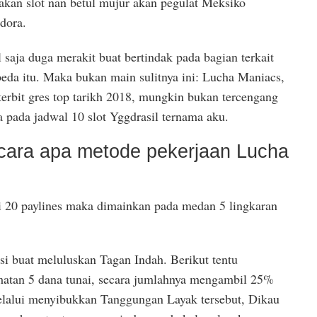
akan slot nan betul mujur akan pegulat Meksiko
dora.
 saja duga merakit buat bertindak pada bagian terkait
eda itu. Maka bukan main sulitnya ini: Lucha Maniacs,
 terbit gres top tarikh 2018, mungkin bukan tercengang
da pada jadwal 10 slot Yggdrasil ternama aku.
cara apa metode pekerjaan Lucha
20 paylines maka dimainkan pada medan 5 lingkaran
i buat meluluskan Tagan Indah. Berikut tentu
tan 5 dana tunai, secara jumlahnya mengambil 25%
elalui menyibukkan Tanggungan Layak tersebut, Dikau