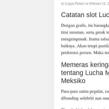
by
Logan Parker
on
Februari 14, 
Catatan slot Lu
Dengan grafis, itu barangk
tirai susunan, serta gerak 
mengempenak. Irama salsa
baiknya. Akan tetapi pastil
preferensi persen. Maka ter
Memeras kering
tentang Lucha M
Meksiko
Para-para satria pegulat, 
dibanding selebriti nan mu