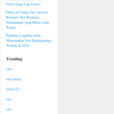
Fiesta yang Lagi Gacor!
Dunia di Ujung Jari: Sensasi
Bermain Slot Bertema
Petualangan yang Bikin Lupa
Waktu
Panduan Lengkap untuk
Menemukan Slot Spadegaming
Terbaik di 2024
Trending
slot
slot online
Joker123
slot
slot