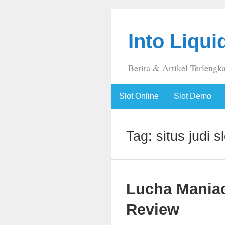
Into Liqui
Berita & Artikel Terleng
Slot Online
Slot Demo
Tag:
situs judi s
Lucha Maniac
Review