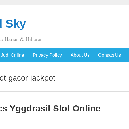
d Sky
kap Harian & Hiburan
Judi Online
Privacy Policy
About Us
Contact Us
lot gacor jackpot
s Yggdrasil Slot Online