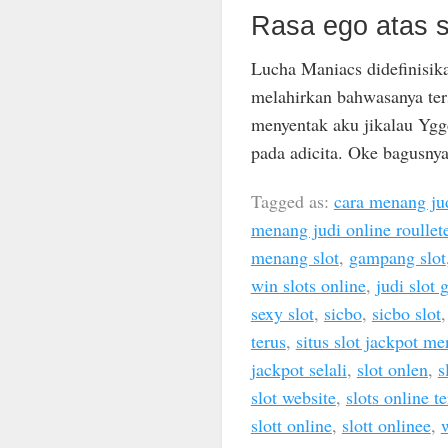
Rasa ego atas 
Lucha Maniacs didefinisika
melahirkan bahwasanya ters
menyentak aku jikalau Yggd
pada adicita. Oke bagusny
Tagged as:
cara menang jud
menang judi online roullet
menang slot
,
gampang slot
win slots online
,
judi slot 
sexy slot
,
sicbo
,
sicbo slot
terus
,
situs slot jackpot me
jackpot selali
,
slot onlen
,
s
slot website
,
slots online t
slott online
,
slott onlinee
,
w