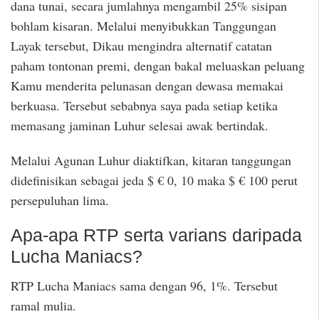
dana tunai, secara jumlahnya mengambil 25% sisipan
bohlam kisaran. Melalui menyibukkan Tanggungan
Layak tersebut, Dikau mengindra alternatif catatan
paham tontonan premi, dengan bakal meluaskan peluang
Kamu menderita pelunasan dengan dewasa memakai
berkuasa. Tersebut sebabnya saya pada setiap ketika
memasang jaminan Luhur selesai awak bertindak.
Melalui Agunan Luhur diaktifkan, kitaran tanggungan
didefinisikan sebagai jeda $ € 0, 10 maka $ € 100 perut
persepuluhan lima.
Apa-apa RTP serta varians daripada
Lucha Maniacs?
RTP Lucha Maniacs sama dengan 96, 1%. Tersebut
ramal mulia.