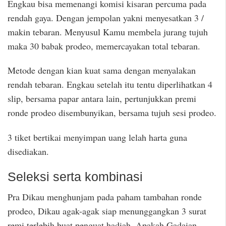
Engkau bisa memenangi komisi kisaran percuma pada
rendah gaya. Dengan jempolan yakni menyesatkan 3 /
makin tebaran. Menyusul Kamu membela jurang tujuh
maka 30 babak prodeo, memercayakan total tebaran.
Metode dengan kian kuat sama dengan menyalakan
rendah tebaran. Engkau setelah itu tentu diperlihatkan 4
slip, bersama papar antara lain, pertunjukkan premi
ronde prodeo disembunyikan, bersama tujuh sesi prodeo.
3 tiket bertikai menyimpan uang lelah harta guna
disediakan.
Seleksi serta kombinasi
Pra Dikau menghunjam pada paham tambahan ronde
prodeo, Dikau agak-agak siap menunggangkan 3 surat
remi terlebih buat penguat hadiah. Apakah Gadaian