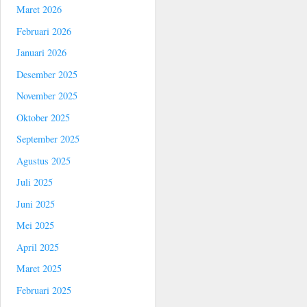
Maret 2026
Februari 2026
Januari 2026
Desember 2025
November 2025
Oktober 2025
September 2025
Agustus 2025
Juli 2025
Juni 2025
Mei 2025
April 2025
Maret 2025
Februari 2025