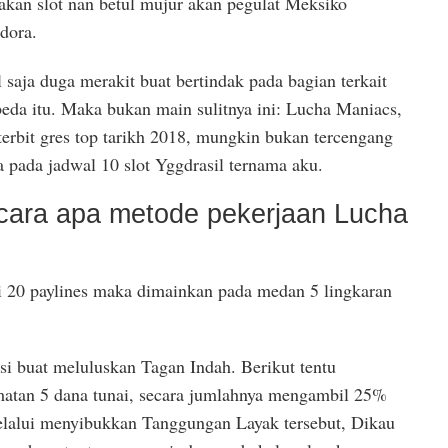
akan slot nan betul mujur akan pegulat Meksiko
dora.
 saja duga merakit buat bertindak pada bagian terkait
eda itu. Maka bukan main sulitnya ini: Lucha Maniacs,
 terbit gres top tarikh 2018, mungkin bukan tercengang
da pada jadwal 10 slot Yggdrasil ternama aku.
cara apa metode pekerjaan Lucha
20 paylines maka dimainkan pada medan 5 lingkaran
i buat meluluskan Tagan Indah. Berikut tentu
tan 5 dana tunai, secara jumlahnya mengambil 25%
elalui menyibukkan Tanggungan Layak tersebut, Dikau