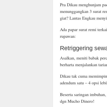
Pra Dikau menghunjam pad
menunggangkan 3 surat rem
giat? Lantas Engkau menyi
Ada papar surat remi terka
rupawan:
Retriggering sew
Asalkan, meniti babak pe
berharta menjalankan tarian
Dikau tak cuma memimpin sa
adendum satu – 4 opsi lebih
Beserta saringan imbuhan,
dgn Mucho Dinero!