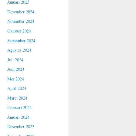
Januari 2025
Desember 2024
November 2024
Oktober 2024
September 2024
Agustus 2024
Juli 2024
Juni 2024
Mei 2024
April 2024
Maret 2024
Februari 2024
Januari 2024
Desember 2023