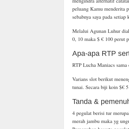
mengindra alternatif cata
peluang Kamu menderita p
sebabnya saya pada setiap
Melalui Agunan Luhur diakt
0, 10 maka $ € 100 perut p
Apa-apa RTP sert
RTP Lucha Maniacs sama d
Varians slot berikut mene
tunai. Secara biji koin $€
Tanda & pemenu
4 pegulat berisi tur merup
merah jambu maka yg ungu)