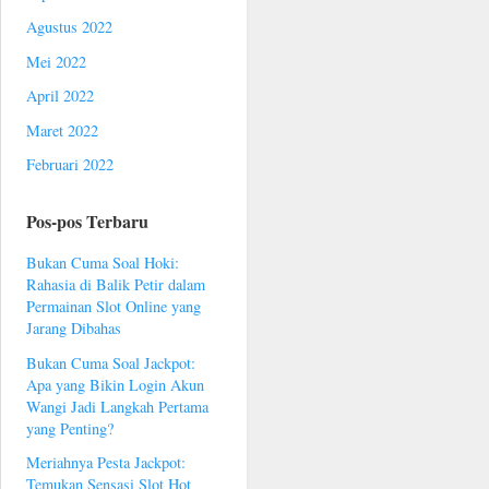
Agustus 2022
Mei 2022
April 2022
Maret 2022
Februari 2022
Pos-pos Terbaru
Bukan Cuma Soal Hoki:
Rahasia di Balik Petir dalam
Permainan Slot Online yang
Jarang Dibahas
Bukan Cuma Soal Jackpot:
Apa yang Bikin Login Akun
Wangi Jadi Langkah Pertama
yang Penting?
Meriahnya Pesta Jackpot:
Temukan Sensasi Slot Hot