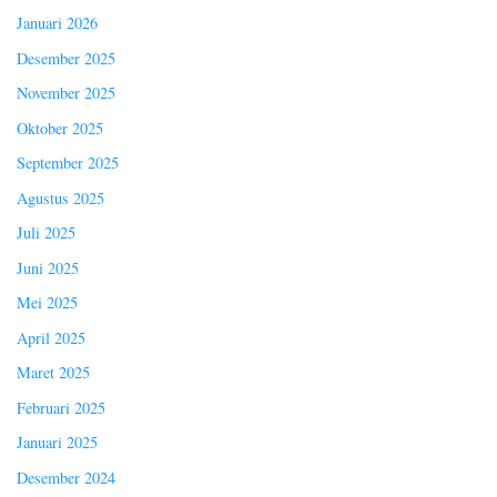
Januari 2026
Desember 2025
November 2025
Oktober 2025
September 2025
Agustus 2025
Juli 2025
Juni 2025
Mei 2025
April 2025
Maret 2025
Februari 2025
Januari 2025
Desember 2024