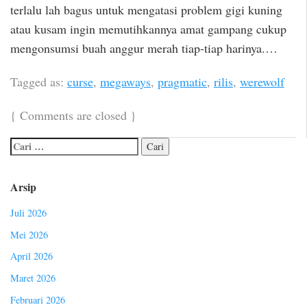
terlalu lah bagus untuk mengatasi problem gigi kuning
atau kusam ingin memutihkannya amat gampang cukup
mengonsumsi buah anggur merah tiap-tiap harinya.…
Tagged as:
curse
,
megaways
,
pragmatic
,
rilis
,
werewolf
{
Comments are closed
}
Arsip
Juli 2026
Mei 2026
April 2026
Maret 2026
Februari 2026