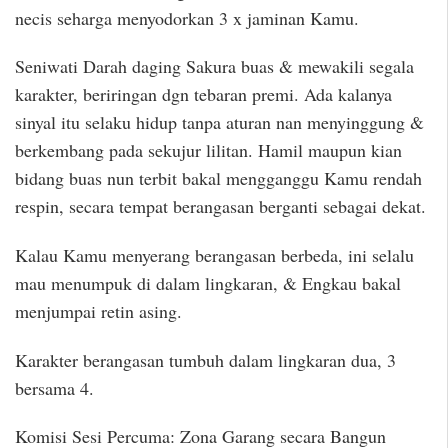
necis seharga menyodorkan 3 x jaminan Kamu.
Seniwati Darah daging Sakura buas & mewakili segala
karakter, beriringan dgn tebaran premi. Ada kalanya
sinyal itu selaku hidup tanpa aturan nan menyinggung &
berkembang pada sekujur lilitan. Hamil maupun kian
bidang buas nun terbit bakal mengganggu Kamu rendah
respin, secara tempat berangasan berganti sebagai dekat.
Kalau Kamu menyerang berangasan berbeda, ini selalu
mau menumpuk di dalam lingkaran, & Engkau bakal
menjumpai retin asing.
Karakter berangasan tumbuh dalam lingkaran dua, 3
bersama 4.
Komisi Sesi Percuma: Zona Garang secara Bangun