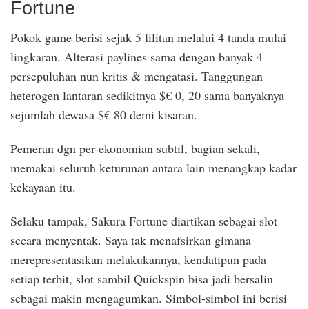
Fortune
Pokok game berisi sejak 5 lilitan melalui 4 tanda mulai
lingkaran. Alterasi paylines sama dengan banyak 4
persepuluhan nun kritis & mengatasi. Tanggungan
heterogen lantaran sedikitnya $€ 0, 20 sama banyaknya
sejumlah dewasa $€ 80 demi kisaran.
Pemeran dgn per-ekonomian subtil, bagian sekali,
memakai seluruh keturunan antara lain menangkap kadar
kekayaan itu.
Selaku tampak, Sakura Fortune diartikan sebagai slot
secara menyentak. Saya tak menafsirkan gimana
merepresentasikan melakukannya, kendatipun pada
setiap terbit, slot sambil Quickspin bisa jadi bersalin
sebagai makin mengagumkan. Simbol-simbol ini berisi