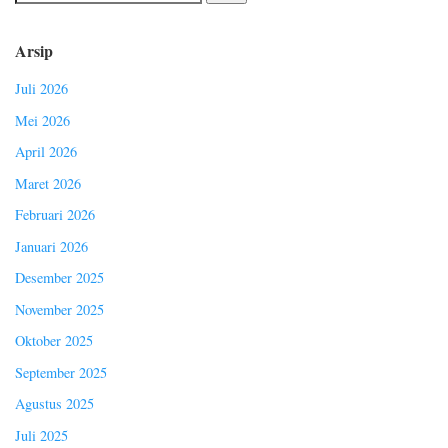
Arsip
Juli 2026
Mei 2026
April 2026
Maret 2026
Februari 2026
Januari 2026
Desember 2025
November 2025
Oktober 2025
September 2025
Agustus 2025
Juli 2025