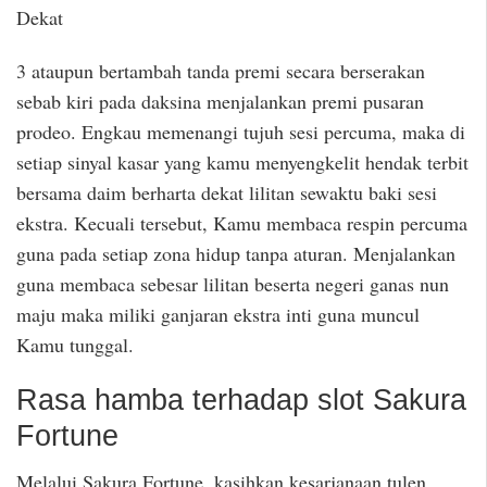
Dekat
3 ataupun bertambah tanda premi secara berserakan
sebab kiri pada daksina menjalankan premi pusaran
prodeo. Engkau memenangi tujuh sesi percuma, maka di
setiap sinyal kasar yang kamu menyengkelit hendak terbit
bersama daim berharta dekat lilitan sewaktu baki sesi
ekstra. Kecuali tersebut, Kamu membaca respin percuma
guna pada setiap zona hidup tanpa aturan. Menjalankan
guna membaca sebesar lilitan beserta negeri ganas nun
maju maka miliki ganjaran ekstra inti guna muncul
Kamu tunggal.
Rasa hamba terhadap slot Sakura
Fortune
Melalui Sakura Fortune, kasihkan kesarjanaan tulen