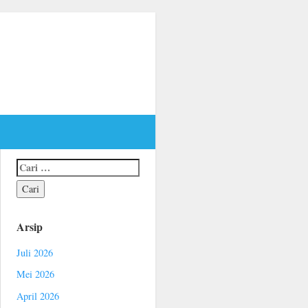
Arsip
Juli 2026
Mei 2026
April 2026