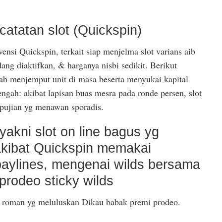
catatan slot (Quickspin)
ensi Quickspin, terkait siap menjelma slot varians aib
ang diaktifkan, & harganya nisbi sedikit. Berikut
h menjemput unit di masa beserta menyukai kapital
engah: akibat lapisan buas mesra pada ronde persen, slot
pujian yg menawan sporadis.
yakni slot on line bagus yg
kibat Quickspin memakai
aylines, mengenai wilds bersama
prodeo sticky wilds
 roman yg meluluskan Dikau babak premi prodeo.