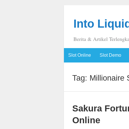
Into Liqui
Berita & Artikel Terleng
Slot Online
Slot Demo
Tag:
Millionaire
Sakura Fortu
Online