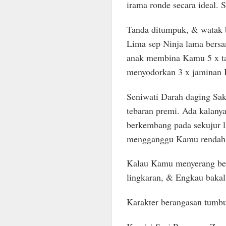
irama ronde secara ideal. S
Tanda ditumpuk, & watak b
Lima sep Ninja lama bersa
anak membina Kamu 5 x ta
menyodorkan 3 x jaminan
Seniwati Darah daging Sak
tebaran premi. Ada kalanya
berkembang pada sekujur li
mengganggu Kamu rendah re
Kalau Kamu menyerang ber
lingkaran, & Engkau bakal
Karakter berangasan tumbu