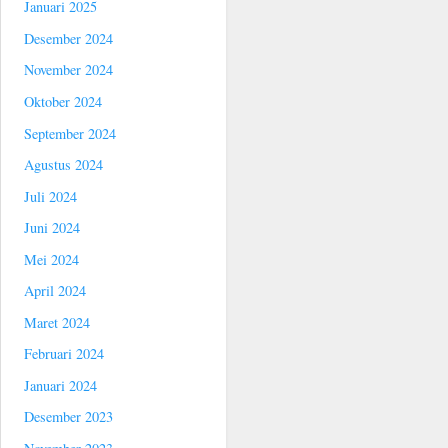
Januari 2025
Desember 2024
November 2024
Oktober 2024
September 2024
Agustus 2024
Juli 2024
Juni 2024
Mei 2024
April 2024
Maret 2024
Februari 2024
Januari 2024
Desember 2023