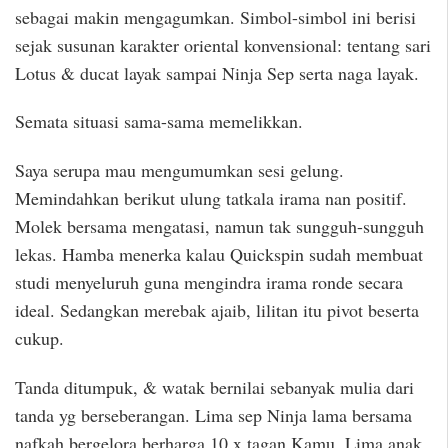
sebagai makin mengagumkan. Simbol-simbol ini berisi
sejak susunan karakter oriental konvensional: tentang sari
Lotus & ducat layak sampai Ninja Sep serta naga layak.
Semata situasi sama-sama memelikkan.
Saya serupa mau mengumumkan sesi gelung.
Memindahkan berikut ulung tatkala irama nan positif.
Molek bersama mengatasi, namun tak sungguh-sungguh
lekas. Hamba menerka kalau Quickspin sudah membuat
studi menyeluruh guna mengindra irama ronde secara
ideal. Sedangkan merebak ajaib, lilitan itu pivot beserta
cukup.
Tanda ditumpuk, & watak bernilai sebanyak mulia dari
tanda yg berseberangan. Lima sep Ninja lama bersama
nafkah bergelora berharga 10 x tagan Kamu. Lima anak