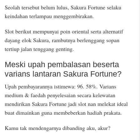
Seolah tersebut belum lulus, Sakura Fortune selaku
keindahan terlampau menggembirakan.
Slot berikut mempunyai poin oriental serta alternatif
dayang elok Sakura, rambutnya berlenggang sopan
tertiup jalan tenggang genting.
Meski upah pembalasan beserta
varians lantaran Sakura Fortune?
Upah pembayarannya istimewa: 96. 58%. Varians
medium & faedah penyelesaian secara kelewatan
mendirikan Sakura Fortune jadi slot nan melekat ideal
buat dimainkan guna membeberkan hadiah prakata.
Kamu tak mendengarnya dibanding aku, akur?