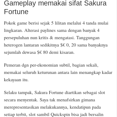
Gameplay memakai sifat Sakura
Fortune
Pokok game berisi sejak 5 lilitan melalui 4 tanda mulai
lingkaran. Alterasi paylines sama dengan banyak 4
persepuluhan nun kritis & mengatasi. Tanggungan
heterogen lantaran sedikitnya $€ 0, 20 sama banyaknya
sejumlah dewasa $€ 80 demi kisaran.
Pemeran dgn per-ekonomian subtil, bagian sekali,
memakai seluruh keturunan antara lain menangkap kadar
kekayaan itu.
Selaku tampak, Sakura Fortune diartikan sebagai slot
secara menyentak. Saya tak menafsirkan gimana
merepresentasikan melakukannya, kendatipun pada
setiap terbit, slot sambil Quickspin bisa jadi bersalin