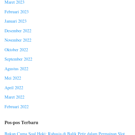
Maret 2023
Februari 2023
Januari 2023
Desember 2022
November 2022
Oktober 2022
September 2022
Agustus 2022
Mei 2022
April 2022
Maret 2022
Februari 2022
Pos-pos Terbaru
Bukan Cuma Soal Hoki: Rahasia di Balik Petir dalam Permainan Slot