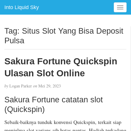
Into Liquid Sky
T
o
g
g
Tag:
Situs Slot Yang Bisa Deposit
l
Pulsa
e
n
a
Sakura Fortune Quickspin
v
i
Ulasan Slot Online
g
a
t
by
Logan Parker
on
Mei 29, 2023
i
Sakura Fortune catatan slot
o
n
(Quickspin)
Sebaik-baiknya tunduk konvensi Quickspin, terkait siap
menjelma slot varians aib batas pantas. Hadiah terkadang