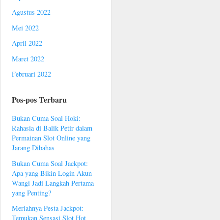
Agustus 2022
Mei 2022
April 2022
Maret 2022
Februari 2022
Pos-pos Terbaru
Bukan Cuma Soal Hoki:
Rahasia di Balik Petir dalam
Permainan Slot Online yang
Jarang Dibahas
Bukan Cuma Soal Jackpot:
Apa yang Bikin Login Akun
Wangi Jadi Langkah Pertama
yang Penting?
Meriahnya Pesta Jackpot:
Temukan Sensasi Slot Hot