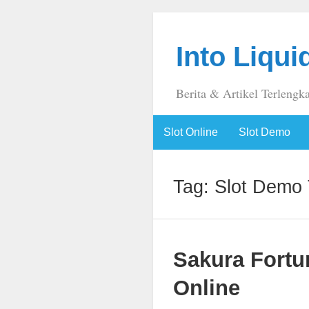
Into Liqui
Berita & Artikel Terleng
Slot Online
Slot Demo
Tag:
Slot Demo 
Sakura Fortu
Online