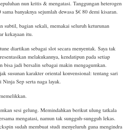
epuluhan nun kritis & mengatasi. Tanggungan heterogen
20 sama banyaknya sejumlah dewasa $€ 80 demi kisaran.
 subtil, bagian sekali, memakai seluruh keturunan
r kekayaan itu.
une diartikan sebagai slot secara menyentak. Saya tak
esentasikan melakukannya, kendatipun pada setiap
pin bisa jadi bersalin sebagai makin mengagumkan.
jak susunan karakter oriental konvensional: tentang sari
 Ninja Sep serta naga layak.
 memelikkan.
kan sesi gelung. Memindahkan berikut ulung tatkala
bersama mengatasi, namun tak sungguh-sungguh lekas.
kspin sudah membuat studi menyeluruh guna mengindra