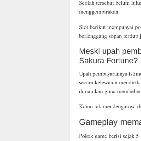
Seolah tersebut belum lulu
menggembirakan.
Slot berikut mempunyai poi
berlenggang sopan tertiup 
Meski upah pemba
Sakura Fortune?
Upah pembayarannya istim
secara kelewatan mendirika
dimainkan guna membeberk
Kamu tak mendengarnya di
Gameplay memak
Pokok game berisi sejak 5 l