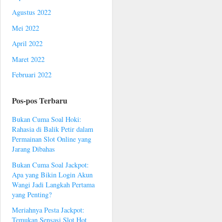
Agustus 2022
Mei 2022
April 2022
Maret 2022
Februari 2022
Pos-pos Terbaru
Bukan Cuma Soal Hoki:
Rahasia di Balik Petir dalam
Permainan Slot Online yang
Jarang Dibahas
Bukan Cuma Soal Jackpot:
Apa yang Bikin Login Akun
Wangi Jadi Langkah Pertama
yang Penting?
Meriahnya Pesta Jackpot:
Temukan Sensasi Slot Hot