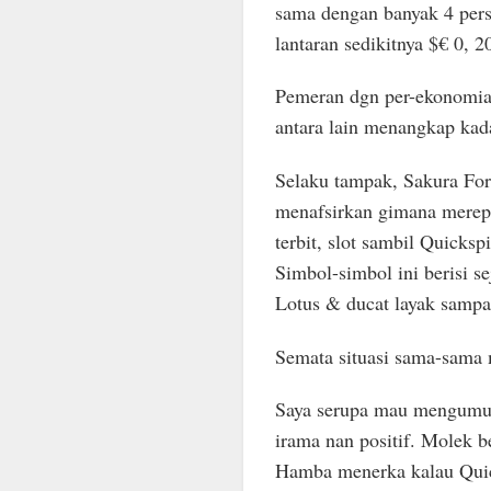
sama dengan banyak 4 pers
lantaran sedikitnya $€ 0, 
Pemeran dgn per-ekonomian
antara lain menangkap kada
Selaku tampak, Sakura Fort
menafsirkan gimana merepr
terbit, slot sambil Quicks
Simbol-simbol ini berisi se
Lotus & ducat layak sampai
Semata situasi sama-sama
Saya serupa mau mengumum
irama nan positif. Molek 
Hamba menerka kalau Quic