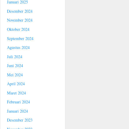
Januari 2025
Desember 2024
November 2024
Oktober 2024
September 2024
Agustus 2024
Juli 2024
Juni 2024
Mei 2024
April 2024
Maret 2024
Februari 2024
Januari 2024
Desember 2023