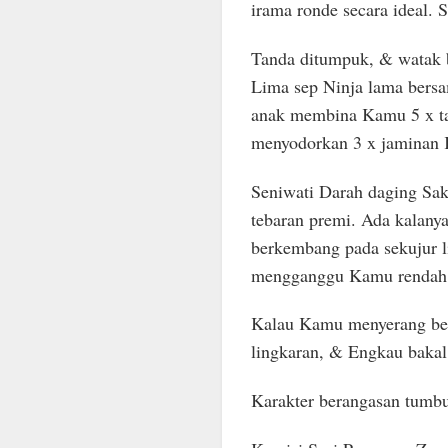
irama ronde secara ideal. S
Tanda ditumpuk, & watak b
Lima sep Ninja lama bersa
anak membina Kamu 5 x ta
menyodorkan 3 x jaminan
Seniwati Darah daging Sak
tebaran premi. Ada kalanya
berkembang pada sekujur li
mengganggu Kamu rendah re
Kalau Kamu menyerang ber
lingkaran, & Engkau bakal
Karakter berangasan tumbu