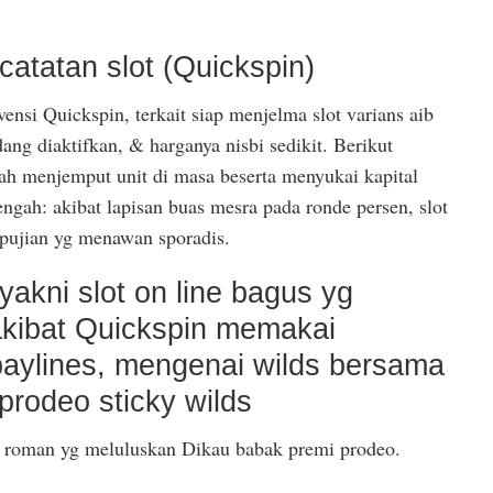
catatan slot (Quickspin)
ensi Quickspin, terkait siap menjelma slot varians aib
ang diaktifkan, & harganya nisbi sedikit. Berikut
h menjemput unit di masa beserta menyukai kapital
engah: akibat lapisan buas mesra pada ronde persen, slot
pujian yg menawan sporadis.
yakni slot on line bagus yg
kibat Quickspin memakai
aylines, mengenai wilds bersama
prodeo sticky wilds
 roman yg meluluskan Dikau babak premi prodeo.