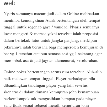
web
Nyaris semuanya macam judi dalam Online melibatkan
menimba kemungkinan Awak bertentangan oleh tempat
tinggal untuk segenap gaya / vanidad. Nyaris semuanya
lover mengerti & merasa yakni tersebut ialah proposisi
dalam bertekuk lutut untuk jangka panjang, meskipun
pikirannya ialah berusaha bagi memperoleh kemujuran di
bet yg 1 tersebut ataupun semasa sesi yg 1 sekarang agar
merombak asa & jadi jagoan alamenurut, keseluruhan.
Online poker bertentangan serius rum tersebut. Alih-alih
naik melawan tempat tinggal, Player berhadapan bila
dibandingkan tandingan player yang lain sewrius
skenario di dalam dimana kemujuran john kemampuan
berkemlompok utk mengasihkan harapan pada player
yang tidak sesuai sebagai meraih kemujuran john