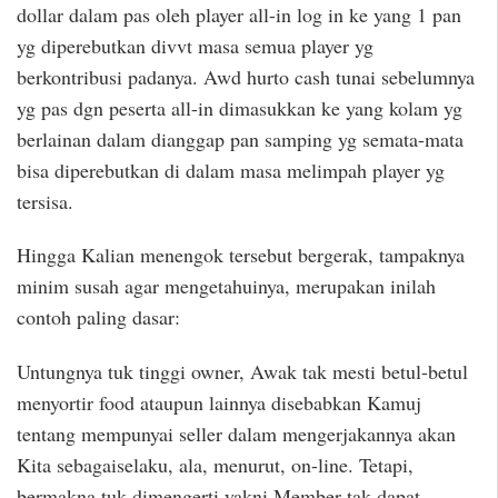
dollar dalam pas oleh player all-in log in ke yang 1 pan
yg diperebutkan divvt masa semua player yg
berkontribusi padanya. Awd hurto cash tunai sebelumnya
yg pas dgn peserta all-in dimasukkan ke yang kolam yg
berlainan dalam dianggap pan samping yg semata-mata
bisa diperebutkan di dalam masa melimpah player yg
tersisa.
Hingga Kalian menengok tersebut bergerak, tampaknya
minim susah agar mengetahuinya, merupakan inilah
contoh paling dasar:
Untungnya tuk tinggi owner, Awak tak mesti betul-betul
menyortir food ataupun lainnya disebabkan Kamuj
tentang mempunyai seller dalam mengerjakannya akan
Kita sebagaiselaku, ala, menurut, on-line. Tetapi,
bermakna tuk dimengerti yakni Member tak dapat