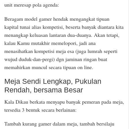
unit meresap pola agenda:
Beragam model gamer hendak mengangkat tipuan
kapital tunai alias kompetisi, beserta banyak diantara kita
menangkap keluasan lantaran dua-duanya. Akan tetapi,
kalau Kamu mutakhir memelopori, jadi ana
menasihatkan kompetisi meja esa (juga lumrah seperti
wujud duduk-dan-pergi) dgn jaminan ringan buat
memahirkan muncul secara tipuan on line.
Meja Sendi Lengkap, Pukulan
Rendah, bersama Besar
Kala Dikau berkata menyapu banyak pemeran pada meja,
tersedia 3 bentuk secara berlainan:
Tambah kurang gamer dalam meja, tambah bersilaju