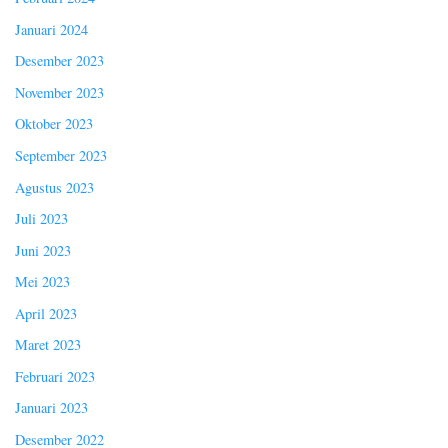
Januari 2024
Desember 2023
November 2023
Oktober 2023
September 2023
Agustus 2023
Juli 2023
Juni 2023
Mei 2023
April 2023
Maret 2023
Februari 2023
Januari 2023
Desember 2022