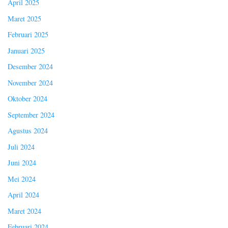
April 2025
Maret 2025
Februari 2025
Januari 2025
Desember 2024
November 2024
Oktober 2024
September 2024
Agustus 2024
Juli 2024
Juni 2024
Mei 2024
April 2024
Maret 2024
Februari 2024