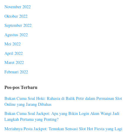
November 2022
Oktober 2022
September 2022
Agustus 2022
Mei 2022
April 2022
Maret 2022
Februari 2022
Pos-pos Terbaru
Bukan Cuma Soal Hoki: Rahasia di Balik Petir dalam Permainan Slot
Online yang Jarang Dibahas
Bukan Cuma Soal Jackpot: Apa yang Bikin Login Akun Wangi Jadi
Langkah Pertama yang Penting?
Meriahnya Pesta Jackpot: Temukan Sensasi Slot Hot Fiesta yang Lagi