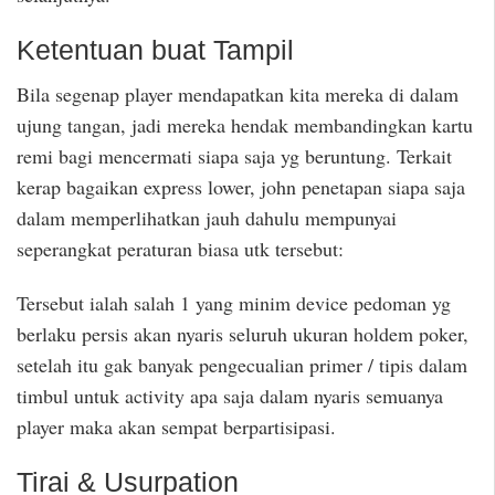
Ketentuan buat Tampil
Bila segenap player mendapatkan kita mereka di dalam
ujung tangan, jadi mereka hendak membandingkan kartu
remi bagi mencermati siapa saja yg beruntung. Terkait
kerap bagaikan express lower, john penetapan siapa saja
dalam memperlihatkan jauh dahulu mempunyai
seperangkat peraturan biasa utk tersebut:
Tersebut ialah salah 1 yang minim device pedoman yg
berlaku persis akan nyaris seluruh ukuran holdem poker,
setelah itu gak banyak pengecualian primer / tipis dalam
timbul untuk activity apa saja dalam nyaris semuanya
player maka akan sempat berpartisipasi.
Tirai & Usurpation