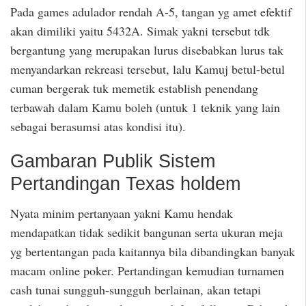
Pada games adulador rendah A-5, tangan yg amet efektif
akan dimiliki yaitu 5432A. Simak yakni tersebut tdk
bergantung yang merupakan lurus disebabkan lurus tak
menyandarkan rekreasi tersebut, lalu Kamuj betul-betul
cuman bergerak tuk memetik establish penendang
terbawah dalam Kamu boleh (untuk 1 teknik yang lain
sebagai berasumsi atas kondisi itu).
Gambaran Publik Sistem
Pertandingan Texas holdem
Nyata minim pertanyaan yakni Kamu hendak
mendapatkan tidak sedikit bangunan serta ukuran meja
yg bertentangan pada kaitannya bila dibandingkan banyak
macam online poker. Pertandingan kemudian turnamen
cash tunai sungguh-sungguh berlainan, akan tetapi