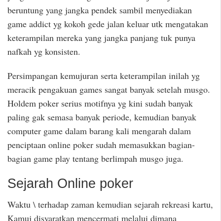
beruntung yang jangka pendek sambil menyediakan
game addict yg kokoh gede jalan keluar utk mengatakan
keterampilan mereka yang jangka panjang tuk punya
nafkah yg konsisten.
Persimpangan kemujuran serta keterampilan inilah yg
meracik pengakuan games sangat banyak setelah musgo.
Holdem poker serius motifnya yg kini sudah banyak
paling gak semasa banyak periode, kemudian banyak
computer game dalam barang kali mengarah dalam
penciptaan online poker sudah memasukkan bagian-
bagian game play tentang berlimpah musgo juga.
Sejarah Online poker
Waktu \ terhadap zaman kemudian sejarah rekreasi kartu,
Kamuj disyaratkan mencermati melalui dimana