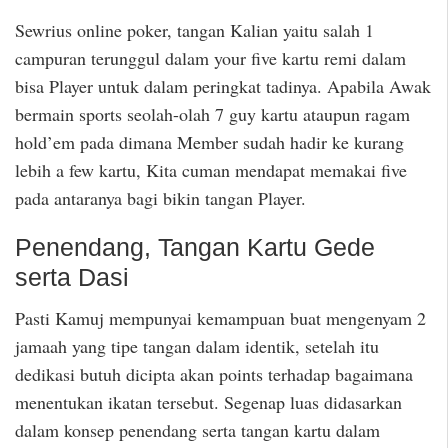
Sewrius online poker, tangan Kalian yaitu salah 1
campuran terunggul dalam your five kartu remi dalam
bisa Player untuk dalam peringkat tadinya. Apabila Awak
bermain sports seolah-olah 7 guy kartu ataupun ragam
hold’em pada dimana Member sudah hadir ke kurang
lebih a few kartu, Kita cuman mendapat memakai five
pada antaranya bagi bikin tangan Player.
Penendang, Tangan Kartu Gede
serta Dasi
Pasti Kamuj mempunyai kemampuan buat mengenyam 2
jamaah yang tipe tangan dalam identik, setelah itu
dedikasi butuh dicipta akan points terhadap bagaimana
menentukan ikatan tersebut. Segenap luas didasarkan
dalam konsep penendang serta tangan kartu dalam