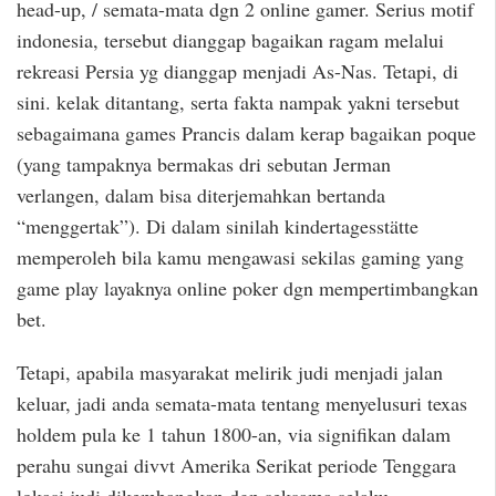
head-up, / semata-mata dgn 2 online gamer. Serius motif
indonesia, tersebut dianggap bagaikan ragam melalui
rekreasi Persia yg dianggap menjadi As-Nas. Tetapi, di
sini. kelak ditantang, serta fakta nampak yakni tersebut
sebagaimana games Prancis dalam kerap bagaikan poque
(yang tampaknya bermakas dri sebutan Jerman
verlangen, dalam bisa diterjemahkan bertanda
“menggertak”). Di dalam sinilah kindertagesstätte
memperoleh bila kamu mengawasi sekilas gaming yang
game play layaknya online poker dgn mempertimbangkan
bet.
Tetapi, apabila masyarakat melirik judi menjadi jalan
keluar, jadi anda semata-mata tentang menyelusuri texas
holdem pula ke 1 tahun 1800-an, via signifikan dalam
perahu sungai divvt Amerika Serikat periode Tenggara