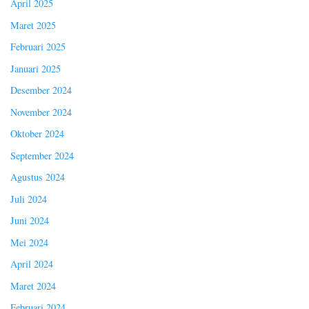
April 2025
Maret 2025
Februari 2025
Januari 2025
Desember 2024
November 2024
Oktober 2024
September 2024
Agustus 2024
Juli 2024
Juni 2024
Mei 2024
April 2024
Maret 2024
Februari 2024