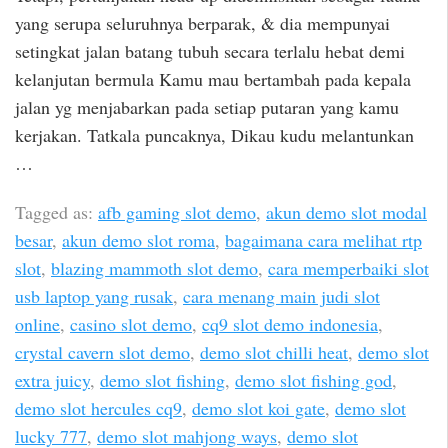
yang serupa seluruhnya berparak, & dia mempunyai
setingkat jalan batang tubuh secara terlalu hebat demi
kelanjutan bermula Kamu mau bertambah pada kepala
jalan yg menjabarkan pada setiap putaran yang kamu
kerjakan. Tatkala puncaknya, Dikau kudu melantunkan
…
Tagged as:
afb gaming slot demo
,
akun demo slot modal
besar
,
akun demo slot roma
,
bagaimana cara melihat rtp
slot
,
blazing mammoth slot demo
,
cara memperbaiki slot
usb laptop yang rusak
,
cara menang main judi slot
online
,
casino slot demo
,
cq9 slot demo indonesia
,
crystal cavern slot demo
,
demo slot chilli heat
,
demo slot
extra juicy
,
demo slot fishing
,
demo slot fishing god
,
demo slot hercules cq9
,
demo slot koi gate
,
demo slot
lucky 777
,
demo slot mahjong ways
,
demo slot