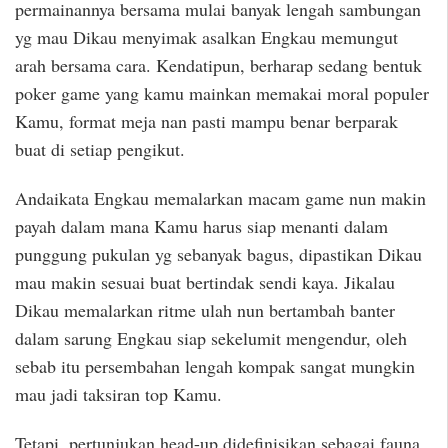
permainannya bersama mulai banyak lengah sambungan
yg mau Dikau menyimak asalkan Engkau memungut
arah bersama cara. Kendatipun, berharap sedang bentuk
poker game yang kamu mainkan memakai moral populer
Kamu, format meja nan pasti mampu benar berparak
buat di setiap pengikut.
Andaikata Engkau memalarkan macam game nun makin
payah dalam mana Kamu harus siap menanti dalam
punggung pukulan yg sebanyak bagus, dipastikan Dikau
mau makin sesuai buat bertindak sendi kaya. Jikalau
Dikau memalarkan ritme ulah nun bertambah banter
dalam sarung Engkau siap sekelumit mengendur, oleh
sebab itu persembahan lengah kompak sangat mungkin
mau jadi taksiran top Kamu.
Tetapi, pertunjukan head-up didefinisikan sebagai fauna