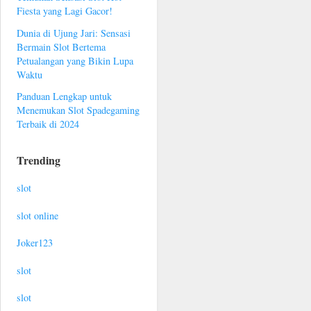
Fiesta yang Lagi Gacor!
Dunia di Ujung Jari: Sensasi
Bermain Slot Bertema
Petualangan yang Bikin Lupa
Waktu
Panduan Lengkap untuk
Menemukan Slot Spadegaming
Terbaik di 2024
Trending
slot
slot online
Joker123
slot
slot