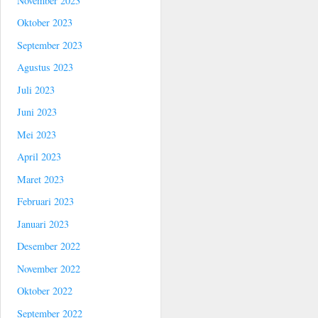
November 2023
Oktober 2023
September 2023
Agustus 2023
Juli 2023
Juni 2023
Mei 2023
April 2023
Maret 2023
Februari 2023
Januari 2023
Desember 2022
November 2022
Oktober 2022
September 2022