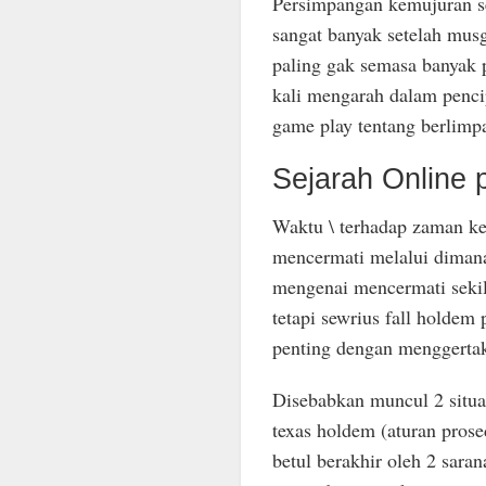
Persimpangan kemujuran se
sangat banyak setelah mus
paling gak semasa banyak
kali mengarah dalam penc
game play tentang berlimp
Sejarah Online 
Waktu \ terhadap zaman ke
mencermati melalui dimana 
mengenai mencermati sekil
tetapi sewrius fall holdem
penting dengan menggerta
Disebabkan muncul 2 situas
texas holdem (aturan prose
betul berakhir oleh 2 sara