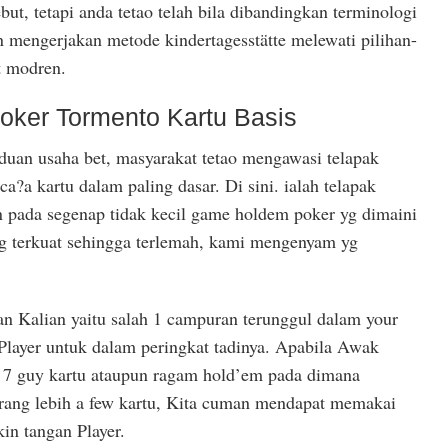
ut, tetapi anda tetao telah bila dibandingkan terminologi
n mengerjakan metode kindertagesstätte melewati pilihan-
ft modren.
oker Tormento Kartu Basis
uan usaha bet, masyarakat tetao mengawasi telapak
a?a kartu dalam paling dasar. Di sini. ialah telapak
 pada segenap tidak kecil game holdem poker yg dimaini
yg terkuat sehingga terlemah, kami mengenyam yg
an Kalian yaitu salah 1 campuran terunggul dalam your
 Player untuk dalam peringkat tadinya. Apabila Awak
h 7 guy kartu ataupun ragam hold’em pada dimana
rang lebih a few kartu, Kita cuman mendapat memakai
kin tangan Player.