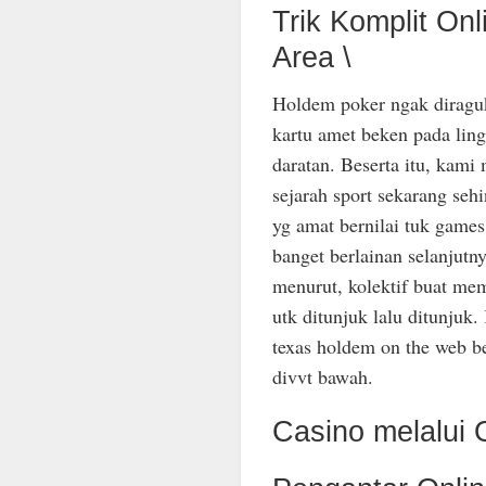
Trik Komplit Onl
Area \
Holdem poker ngak diraguka
kartu amet beken pada ling
daratan. Beserta itu, kam
sejarah sport sekarang se
yg amat bernilai tuk games
banget berlainan selanjutn
menurut, kolektif buat me
utk ditunjuk lalu ditunjuk
texas holdem on the web be
divvt bawah.
Casino melalui 