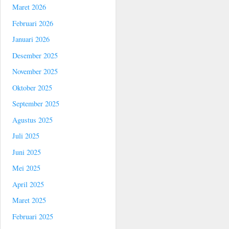
Maret 2026
Februari 2026
Januari 2026
Desember 2025
November 2025
Oktober 2025
September 2025
Agustus 2025
Juli 2025
Juni 2025
Mei 2025
April 2025
Maret 2025
Februari 2025