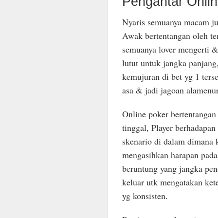
Pengantar Onli
Nyaris semuanya macam ju
Awak bertentangan oleh tem
semuanya lover mengerti & 
lutut untuk jangka panjan
kemujuran di bet yg 1 ter
asa & jadi jagoan alamenur
Online poker bertentangan 
tinggal, Player berhadapan
skenario di dalam dimana
mengasihkan harapan pada 
beruntung yang jangka pen
keluar utk mengatakan ket
yg konsisten.