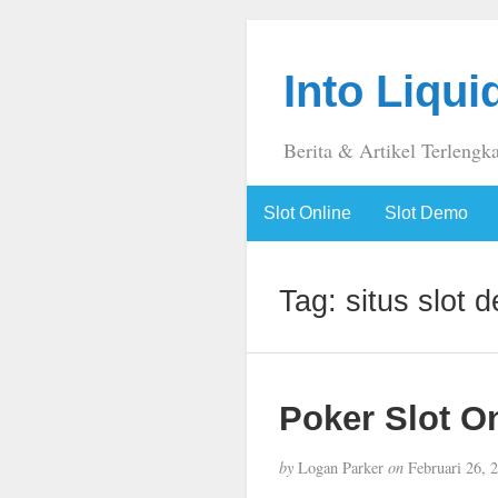
Into Liqui
Berita & Artikel Terleng
Slot Online
Slot Demo
Tag:
situs slot 
Poker Slot O
by
Logan Parker
on
Februari 26, 