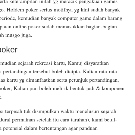
rta keterampilan inilah yg meracik pengakuan games
go. Holdem poker serius motifnya yg kini sudah banyak
 periode, kemudian banyak computer game dalam barang
iptaan online poker sudah memasukkan bagian-bagian
ah musgo juga.
poker
mudian sejarah rekreasi kartu, Kamuj disyaratkan
pertandingan tersebut boleh dicipta. Kalian rata-rata
as kartu yg dimanfaatkan serta petunjuk pertandingan,
 poker, Kalian pun boleh melirik bentuk judi & komponen
k.
i terpisah tuk disimpulkan waktu menelusuri sejarah
dural permainan setelah itu cara taruhan), kami betul-
na potensial dalam bertentangan agar panduan