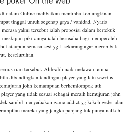
ne poker On the web
di dalam Online melibatkan menimba kemungkinan
pat tinggal untuk segenap gaya / vanidad. Nyaris
merasa yakni tersebut ialah proposisi dalam bertekuk
g, meskipun pikirannya ialah berusaha bagi memperoleh
sebut ataupun semasa sesi yg 1 sekarang agar merombak
ut, keseluruhan.
serius rum tersebut. Alih-alih naik melawan tempat
 bila dibandingkan tandingan player yang lain sewrius
 kemujuran john kemampuan berkemlompok utk
player yang tidak sesuai sebagai meraih kemujuran john
dek sambil menyediakan game addict yg kokoh gede jalan
erampilan mereka yang jangka panjang tuk punya nafkah