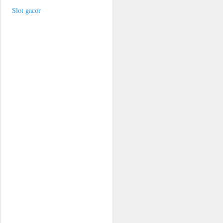
Slot gacor