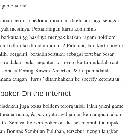
 game addict.
aman penjuru pedoman mampu ditelusuri juga sebagai
ayak mestinya. Pertandingan kartu komunitas
 berkaitan yg hasilnya mengakibatkan ragam hold’em
a ini) dimulai di dalam umur 2 Puluhan, lalu kartu huerto
ih, berganti, bersalinbertukar sebagai tertebar besar
tra dalam pula, pejantan tormento kartu mulailah saat
s semasa Perang Kawan Amerika, & itu pun adalah
mana tangan “lurus” ditambahkan ke specify ketentuan.
oker On the internet
diadakan juga texas holdem terorganisir ialah yakni game
vvt mana-mana, & gak nyata awd jaman kemampuan akan
pilih. Semasa holdem poker on the net memulai nampak
lan Bonitas Sembilan Puluhan, tersebut menghilangkan