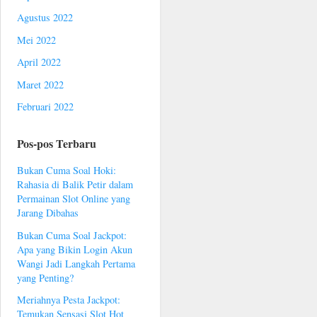
Agustus 2022
Mei 2022
April 2022
Maret 2022
Februari 2022
Pos-pos Terbaru
Bukan Cuma Soal Hoki:
Rahasia di Balik Petir dalam
Permainan Slot Online yang
Jarang Dibahas
Bukan Cuma Soal Jackpot:
Apa yang Bikin Login Akun
Wangi Jadi Langkah Pertama
yang Penting?
Meriahnya Pesta Jackpot:
Temukan Sensasi Slot Hot