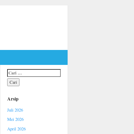
Arsip
Juli 2026
Mei 2026
April 2026