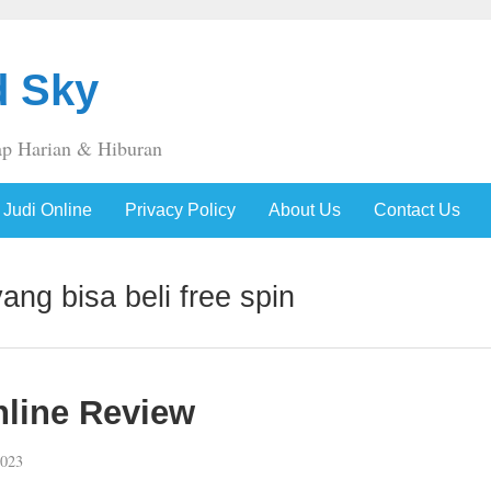
d Sky
kap Harian & Hiburan
Judi Online
Privacy Policy
About Us
Contact Us
ang bisa beli free spin
nline Review
2023