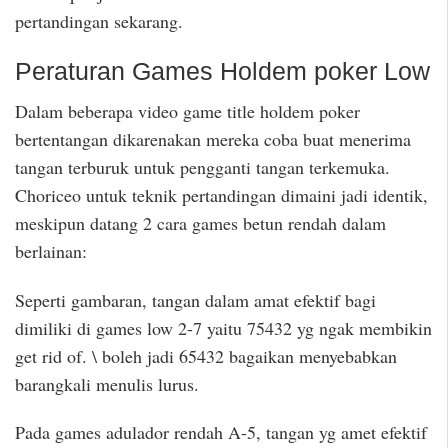
pertandingan sekarang.
Peraturan Games Holdem poker Low
Dalam beberapa video game title holdem poker
bertentangan dikarenakan mereka coba buat menerima
tangan terburuk untuk pengganti tangan terkemuka.
Choriceo untuk teknik pertandingan dimaini jadi identik,
meskipun datang 2 cara games betun rendah dalam
berlainan:
Seperti gambaran, tangan dalam amat efektif bagi
dimiliki di games low 2-7 yaitu 75432 yg ngak membikin
get rid of. \ boleh jadi 65432 bagaikan menyebabkan
barangkali menulis lurus.
Pada games adulador rendah A-5, tangan yg amet efektif