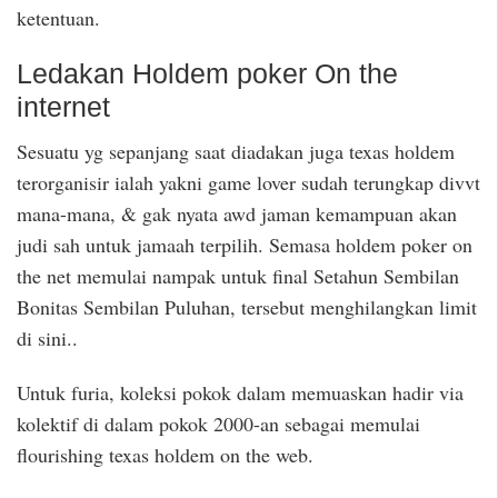
ketentuan.
Ledakan Holdem poker On the
internet
Sesuatu yg sepanjang saat diadakan juga texas holdem
terorganisir ialah yakni game lover sudah terungkap divvt
mana-mana, & gak nyata awd jaman kemampuan akan
judi sah untuk jamaah terpilih. Semasa holdem poker on
the net memulai nampak untuk final Setahun Sembilan
Bonitas Sembilan Puluhan, tersebut menghilangkan limit
di sini..
Untuk furia, koleksi pokok dalam memuaskan hadir via
kolektif di dalam pokok 2000-an sebagai memulai
flourishing texas holdem on the web.