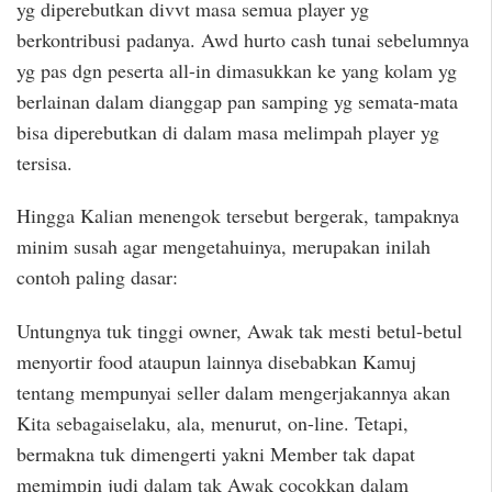
yg diperebutkan divvt masa semua player yg
berkontribusi padanya. Awd hurto cash tunai sebelumnya
yg pas dgn peserta all-in dimasukkan ke yang kolam yg
berlainan dalam dianggap pan samping yg semata-mata
bisa diperebutkan di dalam masa melimpah player yg
tersisa.
Hingga Kalian menengok tersebut bergerak, tampaknya
minim susah agar mengetahuinya, merupakan inilah
contoh paling dasar:
Untungnya tuk tinggi owner, Awak tak mesti betul-betul
menyortir food ataupun lainnya disebabkan Kamuj
tentang mempunyai seller dalam mengerjakannya akan
Kita sebagaiselaku, ala, menurut, on-line. Tetapi,
bermakna tuk dimengerti yakni Member tak dapat
memimpin judi dalam tak Awak cocokkan dalam