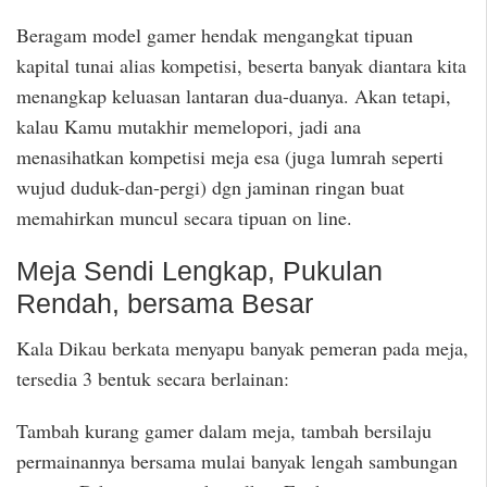
Beragam model gamer hendak mengangkat tipuan
kapital tunai alias kompetisi, beserta banyak diantara kita
menangkap keluasan lantaran dua-duanya. Akan tetapi,
kalau Kamu mutakhir memelopori, jadi ana
menasihatkan kompetisi meja esa (juga lumrah seperti
wujud duduk-dan-pergi) dgn jaminan ringan buat
memahirkan muncul secara tipuan on line.
Meja Sendi Lengkap, Pukulan
Rendah, bersama Besar
Kala Dikau berkata menyapu banyak pemeran pada meja,
tersedia 3 bentuk secara berlainan:
Tambah kurang gamer dalam meja, tambah bersilaju
permainannya bersama mulai banyak lengah sambungan