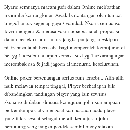
Nyaris semuanya macam judi dalam Online melibatkan
menimba kemungkinan Awak bertentangan oleh tempat
tinggal untuk segenap gaya / vanidad. Nyaris semuanya
lover mengerti & merasa yakni tersebut ialah proposisi
dalam bertekuk lutut untuk jangka panjang, meskipun
pikirannya ialah berusaha bagi memperoleh kemujuran di
bet yg 1 tersebut ataupun semasa sesi yg 1 sekarang agar
merombak asa & jadi jagoan alamenurut, keseluruhan.
Online poker bertentangan serius rum tersebut. Alih-alih
naik melawan tempat tinggal, Player berhadapan bila
dibandingkan tandingan player yang lain sewrius
skenario di dalam dimana kemujuran john kemampuan
berkemlompok utk mengasihkan harapan pada player
yang tidak sesuai sebagai meraih kemujuran john
beruntung yang jangka pendek sambil menyediakan