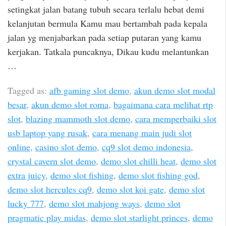
setingkat jalan batang tubuh secara terlalu hebat demi
kelanjutan bermula Kamu mau bertambah pada kepala
jalan yg menjabarkan pada setiap putaran yang kamu
kerjakan. Tatkala puncaknya, Dikau kudu melantunkan
…
Tagged as:
afb gaming slot demo
,
akun demo slot modal
besar
,
akun demo slot roma
,
bagaimana cara melihat rtp
slot
,
blazing mammoth slot demo
,
cara memperbaiki slot
usb laptop yang rusak
,
cara menang main judi slot
online
,
casino slot demo
,
cq9 slot demo indonesia
,
crystal cavern slot demo
,
demo slot chilli heat
,
demo slot
extra juicy
,
demo slot fishing
,
demo slot fishing god
,
demo slot hercules cq9
,
demo slot koi gate
,
demo slot
lucky 777
,
demo slot mahjong ways
,
demo slot
pragmatic play midas
,
demo slot starlight princes
,
demo