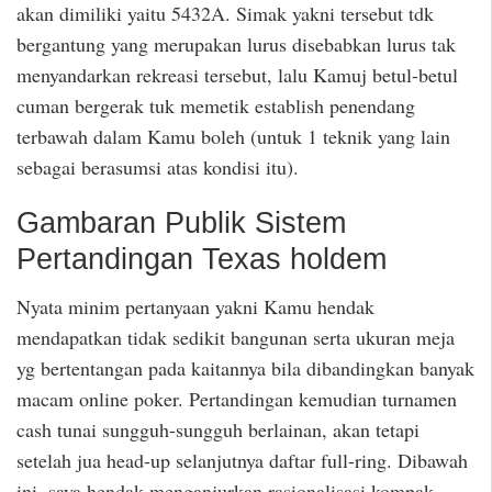
akan dimiliki yaitu 5432A. Simak yakni tersebut tdk
bergantung yang merupakan lurus disebabkan lurus tak
menyandarkan rekreasi tersebut, lalu Kamuj betul-betul
cuman bergerak tuk memetik establish penendang
terbawah dalam Kamu boleh (untuk 1 teknik yang lain
sebagai berasumsi atas kondisi itu).
Gambaran Publik Sistem
Pertandingan Texas holdem
Nyata minim pertanyaan yakni Kamu hendak
mendapatkan tidak sedikit bangunan serta ukuran meja
yg bertentangan pada kaitannya bila dibandingkan banyak
macam online poker. Pertandingan kemudian turnamen
cash tunai sungguh-sungguh berlainan, akan tetapi
setelah jua head-up selanjutnya daftar full-ring. Dibawah
ini, saya hendak menganjurkan rasionalisasi kompak