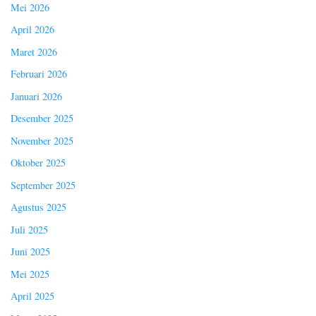
Mei 2026
April 2026
Maret 2026
Februari 2026
Januari 2026
Desember 2025
November 2025
Oktober 2025
September 2025
Agustus 2025
Juli 2025
Juni 2025
Mei 2025
April 2025