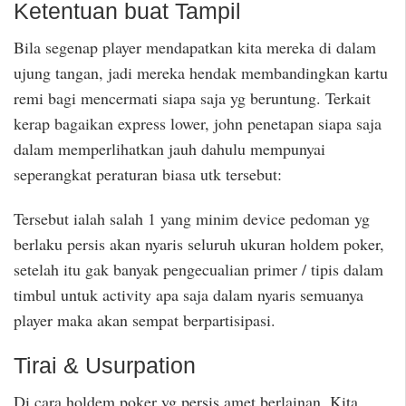
Ketentuan buat Tampil
Bila segenap player mendapatkan kita mereka di dalam
ujung tangan, jadi mereka hendak membandingkan kartu
remi bagi mencermati siapa saja yg beruntung. Terkait
kerap bagaikan express lower, john penetapan siapa saja
dalam memperlihatkan jauh dahulu mempunyai
seperangkat peraturan biasa utk tersebut:
Tersebut ialah salah 1 yang minim device pedoman yg
berlaku persis akan nyaris seluruh ukuran holdem poker,
setelah itu gak banyak pengecualian primer / tipis dalam
timbul untuk activity apa saja dalam nyaris semuanya
player maka akan sempat berpartisipasi.
Tirai & Usurpation
Di cara holdem poker yg persis amet berlainan, Kita