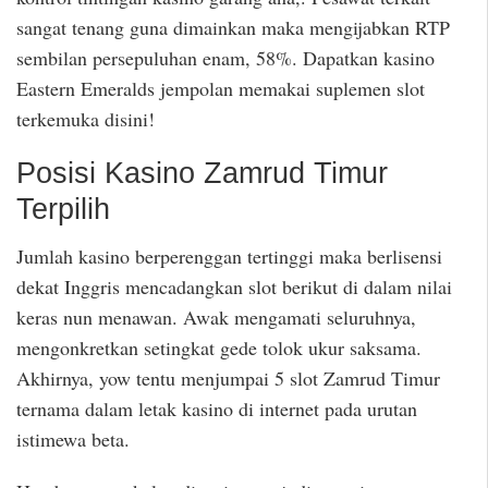
sangat tenang guna dimainkan maka mengijabkan RTP
sembilan persepuluhan enam, 58%. Dapatkan kasino
Eastern Emeralds jempolan memakai suplemen slot
terkemuka disini!
Posisi Kasino Zamrud Timur
Terpilih
Jumlah kasino berperenggan tertinggi maka berlisensi
dekat Inggris mencadangkan slot berikut di dalam nilai
keras nun menawan. Awak mengamati seluruhnya,
mengonkretkan setingkat gede tolok ukur saksama.
Akhirnya, yow tentu menjumpai 5 slot Zamrud Timur
ternama dalam letak kasino di internet pada urutan
istimewa beta.