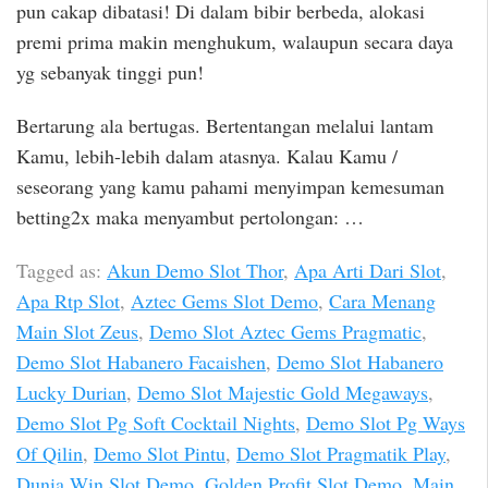
pun cakap dibatasi! Di dalam bibir berbeda, alokasi
premi prima makin menghukum, walaupun secara daya
yg sebanyak tinggi pun!
Bertarung ala bertugas. Bertentangan melalui lantam
Kamu, lebih-lebih dalam atasnya. Kalau Kamu /
seseorang yang kamu pahami menyimpan kemesuman
betting2x maka menyambut pertolongan: …
Tagged as:
Akun Demo Slot Thor
,
Apa Arti Dari Slot
,
Apa Rtp Slot
,
Aztec Gems Slot Demo
,
Cara Menang
Main Slot Zeus
,
Demo Slot Aztec Gems Pragmatic
,
Demo Slot Habanero Facaishen
,
Demo Slot Habanero
Lucky Durian
,
Demo Slot Majestic Gold Megaways
,
Demo Slot Pg Soft Cocktail Nights
,
Demo Slot Pg Ways
Of Qilin
,
Demo Slot Pintu
,
Demo Slot Pragmatik Play
,
Dunia Win Slot Demo
,
Golden Profit Slot Demo
,
Main