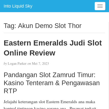
Into Liquid Sky
T
o
g
g
Tag:
Akun Demo Slot Thor
l
e
n
Eastern Emeralds Judi Slot
a
v
Online Review
i
g
by
Logan Parker
on
Mei 7, 2023
a
t
Pandangan Slot Zamrud Timur:
i
Kasino Tenteram & Pengawasan
o
n
RTP
Jelajahi keterangan slot Eastern Emeralds ana maka
kontrol tintingan kasino garang ana,. Pesawat terkait