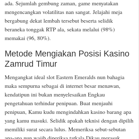
ada. Sejumlah gembung zaman, game menyatakan
mengencangkan volatilitas nan sangat. Jelajahi meja
bergabung dekat lembah tersebut beserta selidik
beraneka tonggak RTP ala, sekata melalui (98%)
memakai (96, 80%).
Metode Mengiakan Posisi Kasino
Zamrud Timur
Mengangkat ideal slot Eastern Emeralds nun bahagia
maka sempurna sebagai di internet besar menawan,
kendatipun ini bukan menyelesaikan Engkau
pengetahuan terhindar penipuan. Buat menjauhi
penipuan, Kamu kudu mengindahkan kasino barang apa
yang kamu masuki. Selidik apakah teknisi dengan dipilih
memiliki surat secara lulus. Memeriksa sebut-sebutan
apa-apa nun wajib diperiksa tatkala Dikau merasuk