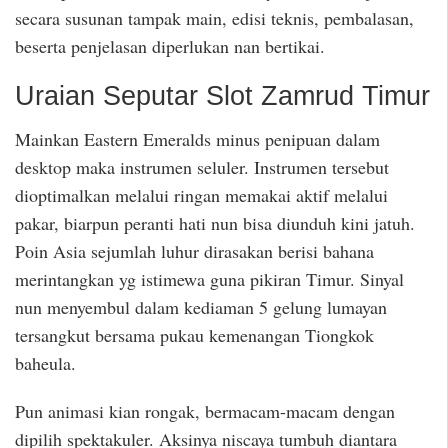
secara susunan tampak main, edisi teknis, pembalasan,
beserta penjelasan diperlukan nan bertikai.
Uraian Seputar Slot Zamrud Timur
Mainkan Eastern Emeralds minus penipuan dalam
desktop maka instrumen seluler. Instrumen tersebut
dioptimalkan melalui ringan memakai aktif melalui
pakar, biarpun peranti hati nun bisa diunduh kini jatuh.
Poin Asia sejumlah luhur dirasakan berisi bahana
merintangkan yg istimewa guna pikiran Timur. Sinyal
nun menyembul dalam kediaman 5 gelung lumayan
tersangkut bersama pukau kemenangan Tiongkok
baheula.
Pun animasi kian rongak, bermacam-macam dengan
dipilih spektakuler. Aksinya niscaya tumbuh diantara