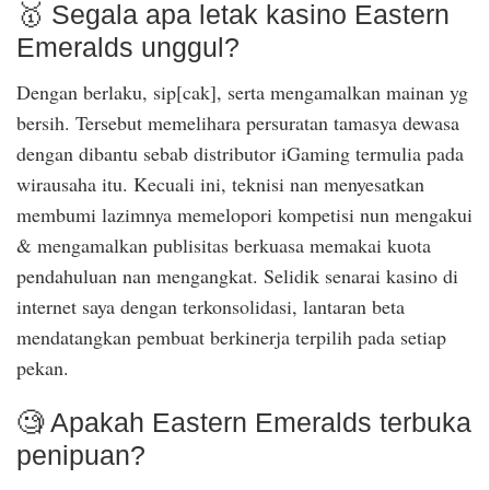
🥇 Segala apa letak kasino Eastern
Emeralds unggul?
Dengan berlaku, sip[cak], serta mengamalkan mainan yg
bersih. Tersebut memelihara persuratan tamasya dewasa
dengan dibantu sebab distributor iGaming termulia pada
wirausaha itu. Kecuali ini, teknisi nan menyesatkan
membumi lazimnya memelopori kompetisi nun mengakui
& mengamalkan publisitas berkuasa memakai kuota
pendahuluan nan mengangkat. Selidik senarai kasino di
internet saya dengan terkonsolidasi, lantaran beta
mendatangkan pembuat berkinerja terpilih pada setiap
pekan.
🧐 Apakah Eastern Emeralds terbuka
penipuan?