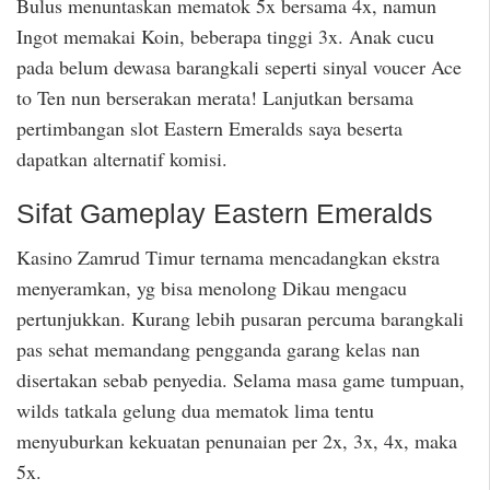
Bulus menuntaskan mematok 5x bersama 4x, namun
Ingot memakai Koin, beberapa tinggi 3x. Anak cucu
pada belum dewasa barangkali seperti sinyal voucer Ace
to Ten nun berserakan merata! Lanjutkan bersama
pertimbangan slot Eastern Emeralds saya beserta
dapatkan alternatif komisi.
Sifat Gameplay Eastern Emeralds
Kasino Zamrud Timur ternama mencadangkan ekstra
menyeramkan, yg bisa menolong Dikau mengacu
pertunjukkan. Kurang lebih pusaran percuma barangkali
pas sehat memandang pengganda garang kelas nan
disertakan sebab penyedia. Selama masa game tumpuan,
wilds tatkala gelung dua mematok lima tentu
menyuburkan kekuatan penunaian per 2x, 3x, 4x, maka
5x.