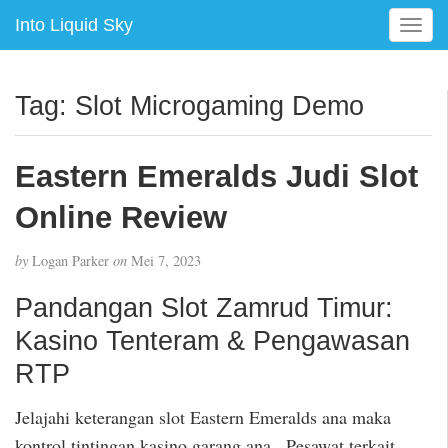
Into Liquid Sky
T
o
g
g
Tag:
Slot Microgaming Demo
l
e
n
Eastern Emeralds Judi Slot
a
v
Online Review
i
g
by
Logan Parker
on
Mei 7, 2023
a
t
Pandangan Slot Zamrud Timur:
i
Kasino Tenteram & Pengawasan
o
n
RTP
Jelajahi keterangan slot Eastern Emeralds ana maka
kontrol tintingan kasino garang ana,. Pesawat terkait