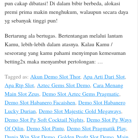
pun cakap dibatasi! Di dalam bibir berbeda, alokasi
premi prima makin menghukum, walaupun secara daya
yg sebanyak tinggi pun!
Bertarung ala bertugas. Bertentangan melalui lantam
Kamu, lebih-lebih dalam atasnya. Kalau Kamu /
seseorang yang kamu pahami menyimpan kemesuman
betting2x maka menyambut pertolongan: …
Tagged as:
Akun Demo Slot Thor
,
Apa Arti Dari Slot
,
Apa Rtp Slot
,
Aztec Gems Slot Demo
,
Cara Menang
Main Slot Zeus
,
Demo Slot Aztec Gems Pragmatic
,
Demo Slot Habanero Facaishen
,
Demo Slot Habanero
Lucky Durian
,
Demo Slot Majestic Gold Megaways
,
Demo Slot Pg Soft Cocktail Nights
,
Demo Slot Pg Ways
Of Qilin
,
Demo Slot Pintu
,
Demo Slot Pragmatik Play
,
Dunia Win Slot Demo
,
Golden Profit Slot Demo
,
Main