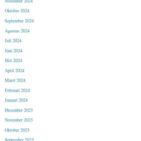
November 2024
Oktober 2024
September 2024
Agustus 2024
Juli 2024
Juni 2024
Mei 2024
April 2024
Maret 2024
Februari 2024
Januari 2024
Desember 2023
November 2023
Oktober 2023
September 2023