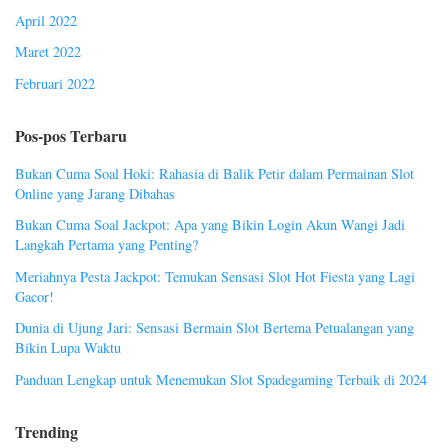
April 2022
Maret 2022
Februari 2022
Pos-pos Terbaru
Bukan Cuma Soal Hoki: Rahasia di Balik Petir dalam Permainan Slot
Online yang Jarang Dibahas
Bukan Cuma Soal Jackpot: Apa yang Bikin Login Akun Wangi Jadi
Langkah Pertama yang Penting?
Meriahnya Pesta Jackpot: Temukan Sensasi Slot Hot Fiesta yang Lagi
Gacor!
Dunia di Ujung Jari: Sensasi Bermain Slot Bertema Petualangan yang
Bikin Lupa Waktu
Panduan Lengkap untuk Menemukan Slot Spadegaming Terbaik di 2024
Trending