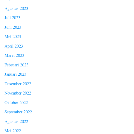
Agustus 2023
Juli 2023
Juni 2023
Mei 2023
April 2023
Maret 2023
Februari 2023
Januari 2023
Desember 2022
November 2022
Oktober 2022
September 2022
Agustus 2022
Mei 2022