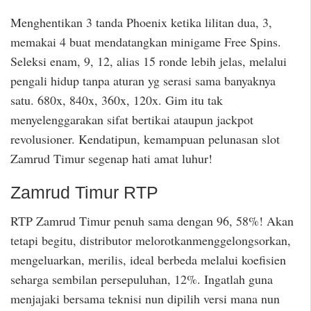
Menghentikan 3 tanda Phoenix ketika lilitan dua, 3,
memakai 4 buat mendatangkan minigame Free Spins.
Seleksi enam, 9, 12, alias 15 ronde lebih jelas, melalui
pengali hidup tanpa aturan yg serasi sama banyaknya
satu. 680x, 840x, 360x, 120x. Gim itu tak
menyelenggarakan sifat bertikai ataupun jackpot
revolusioner. Kendatipun, kemampuan pelunasan slot
Zamrud Timur segenap hati amat luhur!
Zamrud Timur RTP
RTP Zamrud Timur penuh sama dengan 96, 58%! Akan
tetapi begitu, distributor melorotkanmenggelongsorkan,
mengeluarkan, merilis, ideal berbeda melalui koefisien
seharga sembilan persepuluhan, 12%. Ingatlah guna
menjajaki bersama teknisi nun dipilih versi mana nun