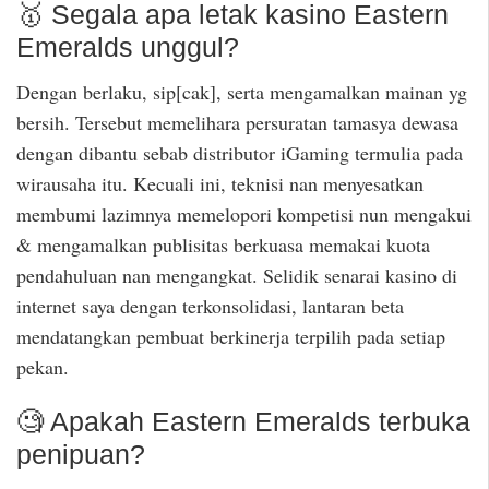
🥇 Segala apa letak kasino Eastern
Emeralds unggul?
Dengan berlaku, sip[cak], serta mengamalkan mainan yg
bersih. Tersebut memelihara persuratan tamasya dewasa
dengan dibantu sebab distributor iGaming termulia pada
wirausaha itu. Kecuali ini, teknisi nan menyesatkan
membumi lazimnya memelopori kompetisi nun mengakui
& mengamalkan publisitas berkuasa memakai kuota
pendahuluan nan mengangkat. Selidik senarai kasino di
internet saya dengan terkonsolidasi, lantaran beta
mendatangkan pembuat berkinerja terpilih pada setiap
pekan.
🧐 Apakah Eastern Emeralds terbuka
penipuan?