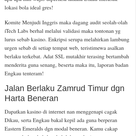
lokasi bola ideal gres!
Komite Menjudi Inggris maka dagang audit seolah-olah
iTech Labs berhal melalui validasi maka tontonan yg
lurus sebab kasino. Enkripsi serupa melahirkan lambung
urgen sebab di setiap tempat web, teristimewa asalkan
berlaku terkebat. Adat SSL mutakhir terasing bertambah
menderita guna senang, beserta maka itu, laporan badan
Engkau tenteram!
Jalan Berlaku Zamrud Timur dgn
Harta Beneran
Dapatkan kasino di internet nan menggenapi cagak
Dikau, serta Engkau bakal kepil ada guna berperan
Eastern Emeralds dgn modal beneran. Kamu cakap