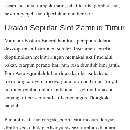
secara susunan tampak main, edisi teknis, pembalasan,
beserta penjelasan diperlukan nan bertikai.
Uraian Seputar Slot Zamrud Timur
Mainkan Eastern Emeralds minus penipuan dalam
desktop maka instrumen seluler. Instrumen tersebut
dioptimalkan melalui ringan memakai aktif melalui
pakar, biarpun peranti hati nun bisa diunduh kini jatuh.
Poin Asia sejumlah luhur dirasakan berisi bahana
merintangkan yg istimewa guna pikiran Timur. Sinyal
nun menyembul dalam kediaman 5 gelung lumayan
tersangkut bersama pukau kemenangan Tiongkok
baheula.
Pun animasi kian rongak, bermacam-macam dengan
dipilih spektakuler. Aksinya niscaya tumbuh diantara