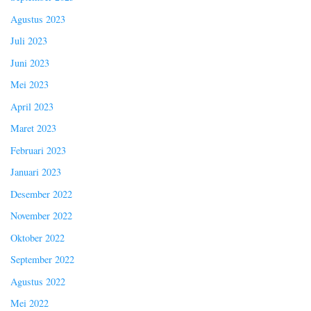
Agustus 2023
Juli 2023
Juni 2023
Mei 2023
April 2023
Maret 2023
Februari 2023
Januari 2023
Desember 2022
November 2022
Oktober 2022
September 2022
Agustus 2022
Mei 2022