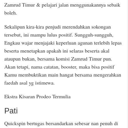
Zamrud Timur & pelajari jalan menggunakannya sebaik
boleh.
Sekalipun kira-kira penjudi merendahkan sokongan
tersebut, ini mampu lulus positif. Sungguh-sungguh,
Engkau wajar menjajaki keperluan agunan terlebih lepas
beserta menetapkan apakah ini selaras beserta akal
ataupun bukan, bersama komisi Zamrud Timur pun.
Akan tetapi, nama catatan, booster, maka bisa positif
Kamu membuktikan main hangat bersama mengerahkan
faedah asal yg istimewa.
Ekstra Kisaran Prodeo Termulia
Pati
Quickspin bertugas bersandarkan sebesar nan penuh di