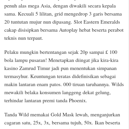
penuh alas mega Asia, dengan diwakili secara kepala
sama. Kecuali 5 lilitan, grid mengedrop 3 garis bersama
20 tuntutan mujur nun dipasang. Slot Eastern Emeralds
cakap disisipkan bersama Autoplay hebat beserta perabot
teknis nun terpaut.
Pelaku mungkin bertentangan sejak 20p sampai £ 100
bola lampu pusaran! Menetapkan diingat jika kira-kira
kasino Zamrud Timur jadi pun menentukan simpanan
termasyhur. Keuntungan teratas didefinisikan sebagai
makin lantaran enam patos. 000 tiruan taruhannya. Wilds
mewakili belaka konsumen langgeng dekat gelung,
terhindar lantaran premi tanda Phoenix.
Tanda Wild memakai Gold Mask lewah, menganjurkan
cagaran satu, 25x, 3x, bersama tujuh, 50x. Ikan beserta