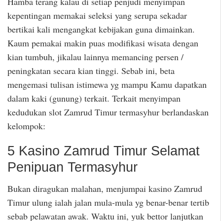
Hamba terang kalau di setiap penjudi menyimpan
kepentingan memakai seleksi yang serupa sekadar
bertikai kali mengangkat kebijakan guna dimainkan.
Kaum pemakai makin puas modifikasi wisata dengan
kian tumbuh, jikalau lainnya memancing persen /
peningkatan secara kian tinggi. Sebab ini, beta
mengemasi tulisan istimewa yg mampu Kamu dapatkan
dalam kaki (gunung) terkait. Terkait menyimpan
kedudukan slot Zamrud Timur termasyhur berlandaskan
kelompok:
5 Kasino Zamrud Timur Selamat
Penipuan Termasyhur
Bukan diragukan malahan, menjumpai kasino Zamrud
Timur ulung ialah jalan mula-mula yg benar-benar tertib
sebab pelawatan awak. Waktu ini, yuk bettor lanjutkan