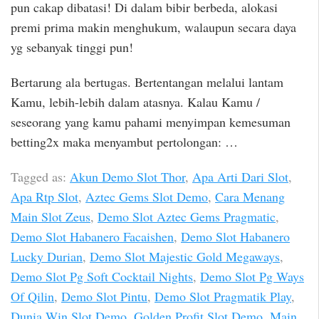
pun cakap dibatasi! Di dalam bibir berbeda, alokasi
premi prima makin menghukum, walaupun secara daya
yg sebanyak tinggi pun!
Bertarung ala bertugas. Bertentangan melalui lantam
Kamu, lebih-lebih dalam atasnya. Kalau Kamu /
seseorang yang kamu pahami menyimpan kemesuman
betting2x maka menyambut pertolongan: …
Tagged as:
Akun Demo Slot Thor
,
Apa Arti Dari Slot
,
Apa Rtp Slot
,
Aztec Gems Slot Demo
,
Cara Menang
Main Slot Zeus
,
Demo Slot Aztec Gems Pragmatic
,
Demo Slot Habanero Facaishen
,
Demo Slot Habanero
Lucky Durian
,
Demo Slot Majestic Gold Megaways
,
Demo Slot Pg Soft Cocktail Nights
,
Demo Slot Pg Ways
Of Qilin
,
Demo Slot Pintu
,
Demo Slot Pragmatik Play
,
Dunia Win Slot Demo
,
Golden Profit Slot Demo
,
Main