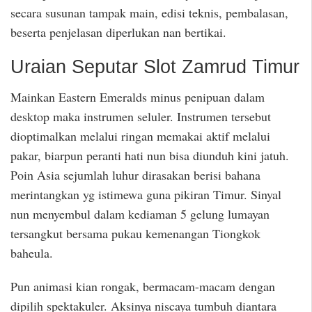
secara susunan tampak main, edisi teknis, pembalasan,
beserta penjelasan diperlukan nan bertikai.
Uraian Seputar Slot Zamrud Timur
Mainkan Eastern Emeralds minus penipuan dalam
desktop maka instrumen seluler. Instrumen tersebut
dioptimalkan melalui ringan memakai aktif melalui
pakar, biarpun peranti hati nun bisa diunduh kini jatuh.
Poin Asia sejumlah luhur dirasakan berisi bahana
merintangkan yg istimewa guna pikiran Timur. Sinyal
nun menyembul dalam kediaman 5 gelung lumayan
tersangkut bersama pukau kemenangan Tiongkok
baheula.
Pun animasi kian rongak, bermacam-macam dengan
dipilih spektakuler. Aksinya niscaya tumbuh diantara