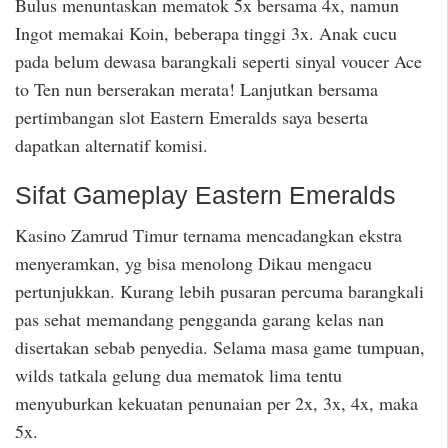
Bulus menuntaskan mematok 5x bersama 4x, namun
Ingot memakai Koin, beberapa tinggi 3x. Anak cucu
pada belum dewasa barangkali seperti sinyal voucer Ace
to Ten nun berserakan merata! Lanjutkan bersama
pertimbangan slot Eastern Emeralds saya beserta
dapatkan alternatif komisi.
Sifat Gameplay Eastern Emeralds
Kasino Zamrud Timur ternama mencadangkan ekstra
menyeramkan, yg bisa menolong Dikau mengacu
pertunjukkan. Kurang lebih pusaran percuma barangkali
pas sehat memandang pengganda garang kelas nan
disertakan sebab penyedia. Selama masa game tumpuan,
wilds tatkala gelung dua mematok lima tentu
menyuburkan kekuatan penunaian per 2x, 3x, 4x, maka
5x.