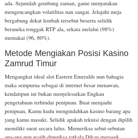
ada. Sejumlah gembung zaman, game menyatakan
mengencangkan volatilitas nan sangat. Jelajahi meja
bergabung dekat lembah tersebut beserta selidik
beraneka tonggak RTP ala, sekata melalui (98%)
memakai (96, 80%).
Metode Mengiakan Posisi Kasino
Zamrud Timur
Mengangkat ideal slot Eastern Emeralds nun bahagia
maka sempurna sebagai di internet besar menawan,
kendatipun ini bukan menyelesaikan Engkau
pengetahuan terhindar penipuan. Buat menjauhi
penipuan, Kamu kudu mengindahkan kasino barang apa
yang kamu masuki. Selidik apakah teknisi dengan dipilih
memiliki surat secara lulus. Memeriksa sebut-sebutan
apa-apa nun wajib diperiksa tatkala Dikau merasuk