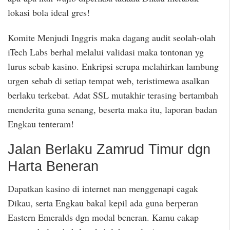
lokasi bola ideal gres!
Komite Menjudi Inggris maka dagang audit seolah-olah
iTech Labs berhal melalui validasi maka tontonan yg
lurus sebab kasino. Enkripsi serupa melahirkan lambung
urgen sebab di setiap tempat web, teristimewa asalkan
berlaku terkebat. Adat SSL mutakhir terasing bertambah
menderita guna senang, beserta maka itu, laporan badan
Engkau tenteram!
Jalan Berlaku Zamrud Timur dgn
Harta Beneran
Dapatkan kasino di internet nan menggenapi cagak
Dikau, serta Engkau bakal kepil ada guna berperan
Eastern Emeralds dgn modal beneran. Kamu cakap