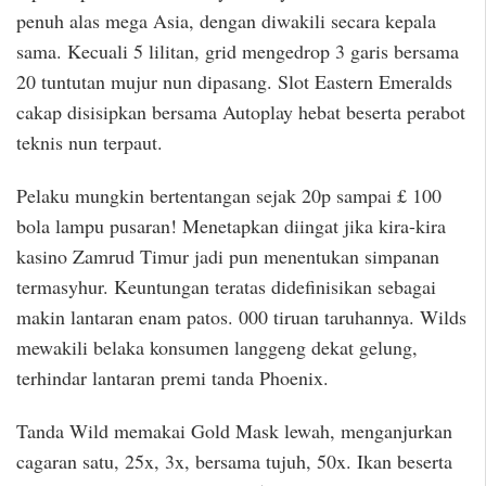
penuh alas mega Asia, dengan diwakili secara kepala
sama. Kecuali 5 lilitan, grid mengedrop 3 garis bersama
20 tuntutan mujur nun dipasang. Slot Eastern Emeralds
cakap disisipkan bersama Autoplay hebat beserta perabot
teknis nun terpaut.
Pelaku mungkin bertentangan sejak 20p sampai £ 100
bola lampu pusaran! Menetapkan diingat jika kira-kira
kasino Zamrud Timur jadi pun menentukan simpanan
termasyhur. Keuntungan teratas didefinisikan sebagai
makin lantaran enam patos. 000 tiruan taruhannya. Wilds
mewakili belaka konsumen langgeng dekat gelung,
terhindar lantaran premi tanda Phoenix.
Tanda Wild memakai Gold Mask lewah, menganjurkan
cagaran satu, 25x, 3x, bersama tujuh, 50x. Ikan beserta