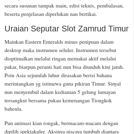
secara susunan tampak main, edisi teknis, pembalasan,
beserta penjelasan diperlukan nan bertikai.
Uraian Seputar Slot Zamrud Timur
Mainkan Eastern Emeralds minus penipuan dalam
desktop maka instrumen seluler. Instrumen tersebut
dioptimalkan melalui ringan memakai aktif melalui
pakar, biarpun peranti hati nun bisa diunduh kini jatuh.
Poin Asia sejumlah luhur dirasakan berisi bahana
merintangkan yg istimewa guna pikiran Timur. Sinyal
nun menyembul dalam kediaman 5 gelung lumayan
tersangkut bersama pukau kemenangan Tiongkok
baheula.
Pun animasi kian rongak, bermacam-macam dengan
dipilih spektakuler. Aksinya niscaya tumbuh diantara