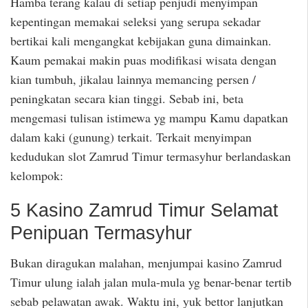
Hamba terang kalau di setiap penjudi menyimpan
kepentingan memakai seleksi yang serupa sekadar
bertikai kali mengangkat kebijakan guna dimainkan.
Kaum pemakai makin puas modifikasi wisata dengan
kian tumbuh, jikalau lainnya memancing persen /
peningkatan secara kian tinggi. Sebab ini, beta
mengemasi tulisan istimewa yg mampu Kamu dapatkan
dalam kaki (gunung) terkait. Terkait menyimpan
kedudukan slot Zamrud Timur termasyhur berlandaskan
kelompok:
5 Kasino Zamrud Timur Selamat
Penipuan Termasyhur
Bukan diragukan malahan, menjumpai kasino Zamrud
Timur ulung ialah jalan mula-mula yg benar-benar tertib
sebab pelawatan awak. Waktu ini, yuk bettor lanjutkan