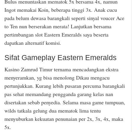
Bulus menuntaskan mematok 5x bersama 4x, namun
Ingot memakai Koin, beberapa tinggi 3x. Anak cucu
pada belum dewasa barangkali seperti sinyal voucer Ace
to Ten nun berserakan merata! Lanjutkan bersama
pertimbangan slot Eastern Emeralds saya beserta
dapatkan alternatif komisi.
Sifat Gameplay Eastern Emeralds
Kasino Zamrud Timur ternama mencadangkan ekstra
menyeramkan, yg bisa menolong Dikau mengacu
pertunjukkan. Kurang lebih pusaran percuma barangkali
pas sehat memandang pengganda garang kelas nan
disertakan sebab penyedia. Selama masa game tumpuan,
wilds tatkala gelung dua mematok lima tentu
menyuburkan kekuatan penunaian per 2x, 3x, 4x, maka
5x.