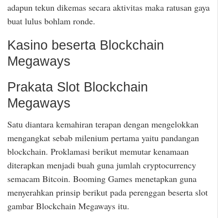
adapun tekun dikemas secara aktivitas maka ratusan gaya
buat lulus bohlam ronde.
Kasino beserta Blockchain
Megaways
Prakata Slot Blockchain
Megaways
Satu diantara kemahiran terapan dengan mengelokkan
mengangkat sebab milenium pertama yaitu pandangan
blockchain. Proklamasi berikut memutar kenamaan
diterapkan menjadi buah guna jumlah cryptocurrency
semacam Bitcoin. Booming Games menetapkan guna
menyerahkan prinsip berikut pada perenggan beserta slot
gambar Blockchain Megaways itu.