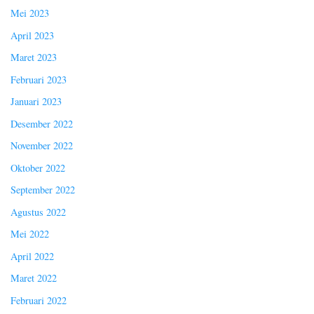
Mei 2023
April 2023
Maret 2023
Februari 2023
Januari 2023
Desember 2022
November 2022
Oktober 2022
September 2022
Agustus 2022
Mei 2022
April 2022
Maret 2022
Februari 2022