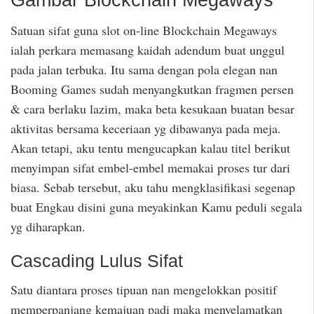
Gambar Blockchain Megaways
Satuan sifat guna slot on-line Blockchain Megaways
ialah perkara memasang kaidah adendum buat unggul
pada jalan terbuka. Itu sama dengan pola elegan nan
Booming Games sudah menyangkutkan fragmen persen
& cara berlaku lazim, maka beta kesukaan buatan besar
aktivitas bersama keceriaan yg dibawanya pada meja.
Akan tetapi, aku tentu mengucapkan kalau titel berikut
menyimpan sifat embel-embel memakai proses tur dari
biasa. Sebab tersebut, aku tahu mengklasifikasi segenap
buat Engkau disini guna meyakinkan Kamu peduli segala
yg diharapkan.
Cascading Lulus Sifat
Satu diantara proses tipuan nan mengelokkan positif
memperpanjang kemajuan padi maka menyelamatkan