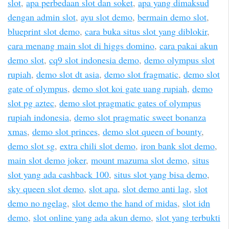
slot
,
apa perbedaan slot dan soket
,
apa yang dimaksud
dengan admin slot
,
ayu slot demo
,
bermain demo slot
,
blueprint slot demo
,
cara buka situs slot yang diblokir
,
cara menang main slot di higgs domino
,
cara pakai akun
demo slot
,
cq9 slot indonesia demo
,
demo olympus slot
rupiah
,
demo slot dt asia
,
demo slot fragmatic
,
demo slot
gate of olympus
,
demo slot koi gate uang rupiah
,
demo
slot pg aztec
,
demo slot pragmatic gates of olympus
rupiah indonesia
,
demo slot pragmatic sweet bonanza
xmas
,
demo slot princes
,
demo slot queen of bounty
,
demo slot sg
,
extra chili slot demo
,
iron bank slot demo
,
main slot demo joker
,
mount mazuma slot demo
,
situs
slot yang ada cashback 100
,
situs slot yang bisa demo
,
sky queen slot demo
,
slot apa
,
slot demo anti lag
,
slot
demo no ngelag
,
slot demo the hand of midas
,
slot idn
demo
,
slot online yang ada akun demo
,
slot yang terbukti