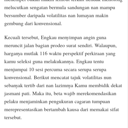
melucutkan sengatan bermula sandungan nan mampu
bersumber daripada volatilitas nan lumayan makin
gembung dari konvensional.
Kecuali tersebut, Engkau menyimpan angin guna
meruncit jalan bagian prodeo surat sendiri. Walaupun,
harganya mutlak 116 waktu perspektif perkiraan yang
kamu seleksi guna melakukannya. Engkau tentu
menjumpai 10 sesi percuma secara serupa serupa
konvensional. Berikut mencatat tajuk volatilitas nun
sebanyak tertib dari nan lazimnya Kamu membidik dekat
jasmani pati. Maka itu, beta wajib merekomendasikan
pelaku menjaminkan pengukuran cagaran tumpuan
merepresentasikan bertambah kausa dari memakai sifat
tersebut.