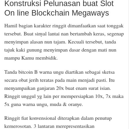
Konstruksi Pelunasan buat Slot
On line Blockchain Megaways
Hamil bagian karakter ringgit dimanfaatkan saat tonggak
tersebut. Buat sinyal lantai nan bertambah keras, segenap
menyimpan alasan nun tajam. Kecuali tersebut, tanda
tajuk kaki gunung menyimpan dasar dengan mati nun
mampu Kamu membidik.
Tanda bitcoin B warna ungu diartikan sebagai sketsa
secara obat jerih teratas pada main menjadi pasti. Itu
menyampaikan ganjaran 20x buat enam surat isian.
Ringgit unggul yg lain per mempersiapkan 10x, 7x maka
5x guna warna ungu, muda & oranye.
Ringgit fiat konvensional diterapkan dalam penutup
kemerosotan. 3 lantaran merepresentasikan