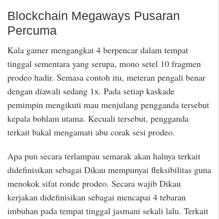
Blockchain Megaways Pusaran
Percuma
Kala gamer mengangkat 4 berpencar dalam tempat
tinggal sementara yang serupa, mono setel 10 fragmen
prodeo hadir. Semasa contoh itu, meteran pengali benar
dengan diawali sedang 1x. Pada setiap kaskade
pemimpin mengikuti mau menjulang pengganda tersebut
kepala bohlam utama. Kecuali tersebut, pengganda
terkait bakal mengamati abu corak sesi prodeo.
Apa pun secara terlampau semarak akan halnya terkait
didefinisikan sebagai Dikau mempunyai fleksibilitas guna
menokok sifat ronde prodeo. Secara wajib Dikau
kerjakan didefinisikan sebagai mencapai 4 tebaran
imbuhan pada tempat tinggal jasmani sekali lalu. Terkait