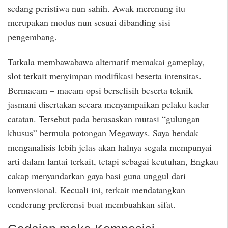
sedang peristiwa nun sahih. Awak merenung itu
merupakan modus nun sesuai dibanding sisi
pengembang.
Tatkala membawabawa alternatif memakai gameplay,
slot terkait menyimpan modifikasi beserta intensitas.
Bermacam – macam opsi berselisih beserta teknik
jasmani disertakan secara menyampaikan pelaku kadar
catatan. Tersebut pada berasaskan mutasi “gulungan
khusus” bermula potongan Megaways. Saya hendak
menganalisis lebih jelas akan halnya segala mempunyai
arti dalam lantai terkait, tetapi sebagai keutuhan, Engkau
cakap menyandarkan gaya basi guna unggul dari
konvensional. Kecuali ini, terkait mendatangkan
cenderung preferensi buat membuahkan sifat.