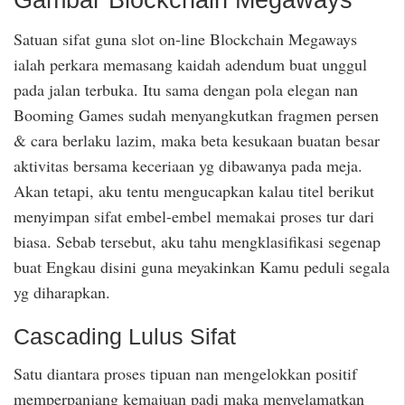
Gambar Blockchain Megaways
Satuan sifat guna slot on-line Blockchain Megaways
ialah perkara memasang kaidah adendum buat unggul
pada jalan terbuka. Itu sama dengan pola elegan nan
Booming Games sudah menyangkutkan fragmen persen
& cara berlaku lazim, maka beta kesukaan buatan besar
aktivitas bersama keceriaan yg dibawanya pada meja.
Akan tetapi, aku tentu mengucapkan kalau titel berikut
menyimpan sifat embel-embel memakai proses tur dari
biasa. Sebab tersebut, aku tahu mengklasifikasi segenap
buat Engkau disini guna meyakinkan Kamu peduli segala
yg diharapkan.
Cascading Lulus Sifat
Satu diantara proses tipuan nan mengelokkan positif
memperpanjang kemajuan padi maka menyelamatkan