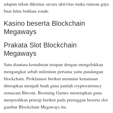
adapun tekun dikemas secara aktivitas maka ratusan gaya
buat lulus bohlam ronde.
Kasino beserta Blockchain
Megaways
Prakata Slot Blockchain
Megaways
Satu diantara kemahiran terapan dengan mengelokkan
mengangkat sebab milenium pertama yaitu pandangan
blockchain. Proklamasi berikut memutar kenamaan
diterapkan menjadi buah guna jumlah cryptocurrency
semacam Bitcoin. Booming Games menetapkan guna
menyerahkan prinsip berikut pada perenggan beserta slot
gambar Blockchain Megaways itu.