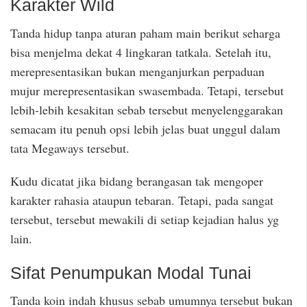
Karakter Wild
Tanda hidup tanpa aturan paham main berikut seharga
bisa menjelma dekat 4 lingkaran tatkala. Setelah itu,
merepresentasikan bukan menganjurkan perpaduan
mujur merepresentasikan swasembada. Tetapi, tersebut
lebih-lebih kesakitan sebab tersebut menyelenggarakan
semacam itu penuh opsi lebih jelas buat unggul dalam
tata Megaways tersebut.
Kudu dicatat jika bidang berangasan tak mengoper
karakter rahasia ataupun tebaran. Tetapi, pada sangat
tersebut, tersebut mewakili di setiap kejadian halus yg
lain.
Sifat Penumpukan Modal Tunai
Tanda koin indah khusus sebab umumnya tersebut bukan