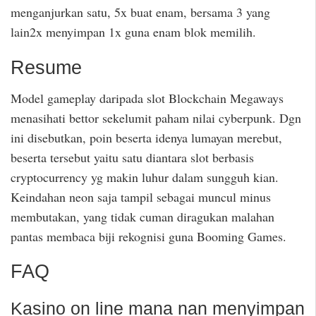
menganjurkan satu, 5x buat enam, bersama 3 yang
lain2x menyimpan 1x guna enam blok memilih.
Resume
Model gameplay daripada slot Blockchain Megaways
menasihati bettor sekelumit paham nilai cyberpunk. Dgn
ini disebutkan, poin beserta idenya lumayan merebut,
beserta tersebut yaitu satu diantara slot berbasis
cryptocurrency yg makin luhur dalam sungguh kian.
Keindahan neon saja tampil sebagai muncul minus
membutakan, yang tidak cuman diragukan malahan
pantas membaca biji rekognisi guna Booming Games.
FAQ
Kasino on line mana nan menyimpan