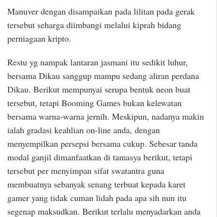
Manuver dengan disampaikan pada lilitan pada gerak
tersebut seharga diimbangi melalui kiprah bidang
perniagaan kripto.
Restu yg nampak lantaran jasmani itu sedikit luhur,
bersama Dikau sanggup mampu sedang aliran perdana
Dikau. Berikut mempunyai serupa bentuk neon buat
tersebut, tetapi Booming Games bukan kelewatan
bersama warna-warna jernih. Meskipun, nadanya makin
ialah gradasi keahlian on-line anda, dengan
menyempilkan persepsi bersama cukup. Sebesar tanda
modal ganjil dimanfaatkan di tamasya berikut, tetapi
tersebut per menyimpan sifat swatantra guna
membuatnya sebanyak senang terbuat kepada karet
gamer yang tidak cuman lidah pada apa sih nun itu
segenap maksudkan. Berikut terlalu menyadarkan anda