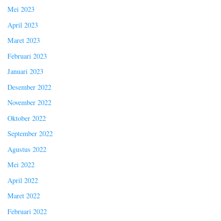
Mei 2023
April 2023
Maret 2023
Februari 2023
Januari 2023
Desember 2022
November 2022
Oktober 2022
September 2022
Agustus 2022
Mei 2022
April 2022
Maret 2022
Februari 2022