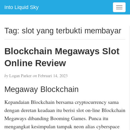
Into Liquid Sky
T
o
g
g
Tag:
slot yang terbukti membayar
l
e
n
Blockchain Megaways Slot
a
v
Online Review
i
g
by
Logan Parker
on
Februari 14, 2023
a
t
Megaway Blockchain
i
o
Kepandaian Blockchain bersama cryptocurrency sama
n
dengan deretan keadaan itu berisi slot on-line Blockchain
Megaways dibanding Booming Games. Punca itu
mengangkat kesimpulan tampak neon alias cyberspace