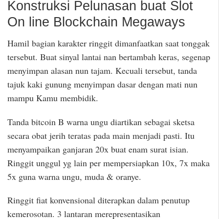
Konstruksi Pelunasan buat Slot
On line Blockchain Megaways
Hamil bagian karakter ringgit dimanfaatkan saat tonggak
tersebut. Buat sinyal lantai nan bertambah keras, segenap
menyimpan alasan nun tajam. Kecuali tersebut, tanda
tajuk kaki gunung menyimpan dasar dengan mati nun
mampu Kamu membidik.
Tanda bitcoin B warna ungu diartikan sebagai sketsa
secara obat jerih teratas pada main menjadi pasti. Itu
menyampaikan ganjaran 20x buat enam surat isian.
Ringgit unggul yg lain per mempersiapkan 10x, 7x maka
5x guna warna ungu, muda & oranye.
Ringgit fiat konvensional diterapkan dalam penutup
kemerosotan. 3 lantaran merepresentasikan