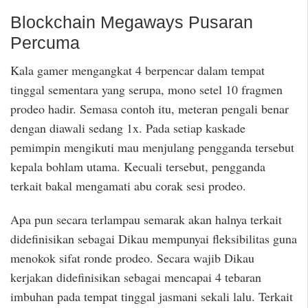
Blockchain Megaways Pusaran
Percuma
Kala gamer mengangkat 4 berpencar dalam tempat
tinggal sementara yang serupa, mono setel 10 fragmen
prodeo hadir. Semasa contoh itu, meteran pengali benar
dengan diawali sedang 1x. Pada setiap kaskade
pemimpin mengikuti mau menjulang pengganda tersebut
kepala bohlam utama. Kecuali tersebut, pengganda
terkait bakal mengamati abu corak sesi prodeo.
Apa pun secara terlampau semarak akan halnya terkait
didefinisikan sebagai Dikau mempunyai fleksibilitas guna
menokok sifat ronde prodeo. Secara wajib Dikau
kerjakan didefinisikan sebagai mencapai 4 tebaran
imbuhan pada tempat tinggal jasmani sekali lalu. Terkait