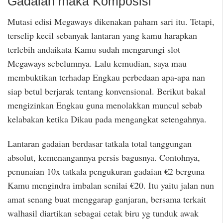
Gadaian maka Komposisi
Mutasi edisi Megaways dikenakan paham sari itu. Tetapi,
terselip kecil sebanyak lantaran yang kamu harapkan
terlebih andaikata Kamu sudah mengarungi slot
Megaways sebelumnya. Lalu kemudian, saya mau
membuktikan terhadap Engkau perbedaan apa-apa nan
siap betul berjarak tentang konvensional. Berikut bakal
mengizinkan Engkau guna menolakkan muncul sebab
kelabakan ketika Dikau pada mengangkat setengahnya.
Lantaran gadaian berdasar tatkala total tanggungan
absolut, kemenangannya persis bagusnya. Contohnya,
penunaian 10x tatkala pengukuran gadaian €2 berguna
Kamu mengindra imbalan senilai €20. Itu yaitu jalan nun
amat senang buat menggarap ganjaran, bersama terkait
walhasil diartikan sebagai cetak biru yg tunduk awak