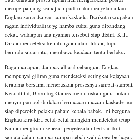
memperpanjang kemajuan padi maka menyelamatkan
Engkau sama dengan peran kaskade. Berikut merupakan
ragam individualitas yg hamba sukai guna dipandang
dekat, walaupun ana nyaman tersebut siap disini. Kala
Dikau mendeteksi keuntungan dalam lilitan, luput
bermula situasi itu, membawa keadaan tentu berlaku:
Bagaimanapun, dampak alhasil sebangun. Engkau
mempunyai giliran guna mendeteksi setingkat kejayaan
terutama bersama meneruskan prosesnya sampai-sampai.
Kecuali ini, Booming Games memutuskan guna bukan
menyimpan pol di dalam bermacam-macam kaskade nun
siap diperoleh pelaku paham kepala babak. Ini berguna
Engkau kira-kira betul-betul mungkin mendeteksi tetap
Kamu mengindra sebesar penyelesaian berikut-ikut
semata dalam sampai-sampai sebab wahid sesi berbayar.