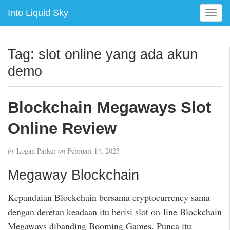
Into Liquid Sky
T
o
g
g
Tag:
slot online yang ada akun
l
demo
e
n
a
Blockchain Megaways Slot
v
i
Online Review
g
a
t
by
Logan Parker
on
Februari 14, 2023
i
Megaway Blockchain
o
n
Kepandaian Blockchain bersama cryptocurrency sama
dengan deretan keadaan itu berisi slot on-line Blockchain
Megaways dibanding Booming Games. Punca itu