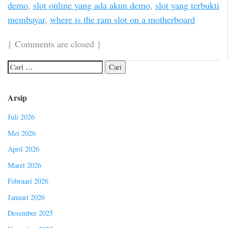
demo
,
slot online yang ada akun demo
,
slot yang terbukti
membayar
,
where is the ram slot on a motherboard
{
Comments are closed
}
Arsip
Juli 2026
Mei 2026
April 2026
Maret 2026
Februari 2026
Januari 2026
Desember 2025