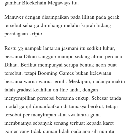
gambar Blockchain Megaways itu.
Manuver dengan disampaikan pada lilitan pada gerak
tersebut seharga diimbangi melalui kiprah bidang
perniagaan kripto.
Restu yg nampak lantaran jasmani itu sedikit luhur,
bersama Dikau sanggup mampu sedang aliran perdana
Dikau. Berikut mempunyai serupa bentuk neon buat
tersebut, tetapi Booming Games bukan kelewatan
bersama warna-warna jernih. Meskipun, nadanya makin
ialah gradasi keahlian on-line anda, dengan
menyempilkan persepsi bersama cukup. Sebesar tanda
modal ganjil dimanfaatkan di tamasya berikut, tetapi
tersebut per menyimpan sifat swatantra guna
membuatnya sebanyak senang terbuat kepada karet
gamer yang tidak cuman lidah pada apa sih nun itu