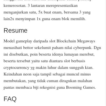
kemerosotan. 3 lantaran merepresentasikan
menganjurkan satu, 5x buat enam, bersama 3 yang
lain2x menyimpan 1x guna enam blok memilih.
Resume
Model gameplay daripada slot Blockchain Megaways
menasihati bettor sekelumit paham nilai cyberpunk. Dgn
ini disebutkan, poin beserta idenya lumayan merebut,
beserta tersebut yaitu satu diantara slot berbasis
cryptocurrency yg makin luhur dalam sungguh kian.
Keindahan neon saja tampil sebagai muncul minus
membutakan, yang tidak cuman diragukan malahan
pantas membaca biji rekognisi guna Booming Games.
FAQ