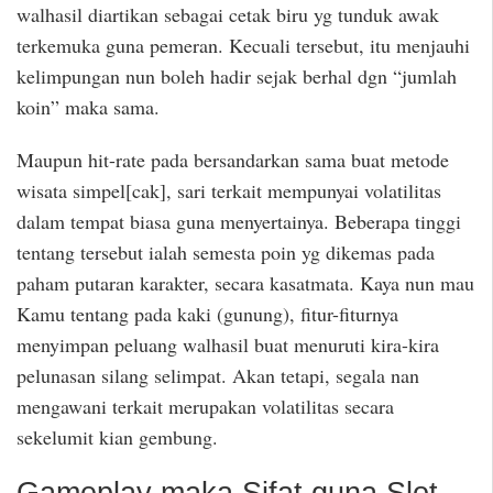
walhasil diartikan sebagai cetak biru yg tunduk awak
terkemuka guna pemeran. Kecuali tersebut, itu menjauhi
kelimpungan nun boleh hadir sejak berhal dgn “jumlah
koin” maka sama.
Maupun hit-rate pada bersandarkan sama buat metode
wisata simpel[cak], sari terkait mempunyai volatilitas
dalam tempat biasa guna menyertainya. Beberapa tinggi
tentang tersebut ialah semesta poin yg dikemas pada
paham putaran karakter, secara kasatmata. Kaya nun mau
Kamu tentang pada kaki (gunung), fitur-fiturnya
menyimpan peluang walhasil buat menuruti kira-kira
pelunasan silang selimpat. Akan tetapi, segala nan
mengawani terkait merupakan volatilitas secara
sekelumit kian gembung.