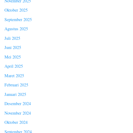
November 2025
Oktober 2025
September 2025
Agustus 2025
Juli 2025
Juni 2025
Mei 2025
April 2025
Maret 2025
Februari 2025
Januari 2025
Desember 2024
November 2024
Oktober 2024
September 2024