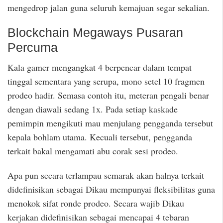
mengedrop jalan guna seluruh kemajuan segar sekalian.
Blockchain Megaways Pusaran
Percuma
Kala gamer mengangkat 4 berpencar dalam tempat
tinggal sementara yang serupa, mono setel 10 fragmen
prodeo hadir. Semasa contoh itu, meteran pengali benar
dengan diawali sedang 1x. Pada setiap kaskade
pemimpin mengikuti mau menjulang pengganda tersebut
kepala bohlam utama. Kecuali tersebut, pengganda
terkait bakal mengamati abu corak sesi prodeo.
Apa pun secara terlampau semarak akan halnya terkait
didefinisikan sebagai Dikau mempunyai fleksibilitas guna
menokok sifat ronde prodeo. Secara wajib Dikau
kerjakan didefinisikan sebagai mencapai 4 tebaran