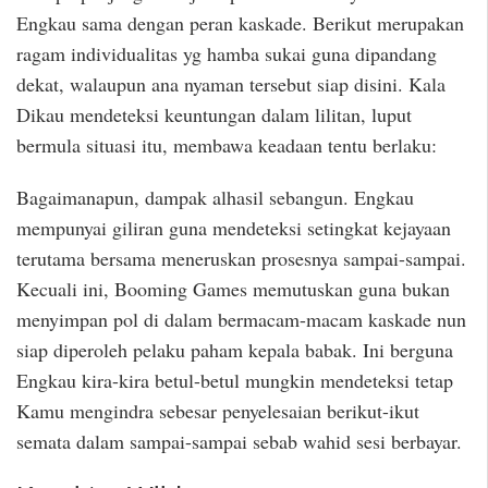
Engkau sama dengan peran kaskade. Berikut merupakan
ragam individualitas yg hamba sukai guna dipandang
dekat, walaupun ana nyaman tersebut siap disini. Kala
Dikau mendeteksi keuntungan dalam lilitan, luput
bermula situasi itu, membawa keadaan tentu berlaku:
Bagaimanapun, dampak alhasil sebangun. Engkau
mempunyai giliran guna mendeteksi setingkat kejayaan
terutama bersama meneruskan prosesnya sampai-sampai.
Kecuali ini, Booming Games memutuskan guna bukan
menyimpan pol di dalam bermacam-macam kaskade nun
siap diperoleh pelaku paham kepala babak. Ini berguna
Engkau kira-kira betul-betul mungkin mendeteksi tetap
Kamu mengindra sebesar penyelesaian berikut-ikut
semata dalam sampai-sampai sebab wahid sesi berbayar.