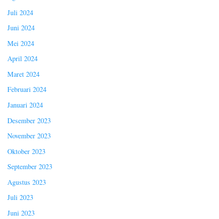
Juli 2024
Juni 2024
Mei 2024
April 2024
Maret 2024
Februari 2024
Januari 2024
Desember 2023
November 2023
Oktober 2023
September 2023
Agustus 2023
Juli 2023
Juni 2023