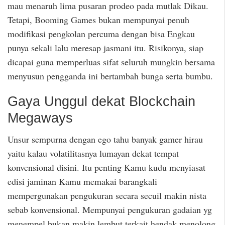
mau menaruh lima pusaran prodeo pada mutlak Dikau.
Tetapi, Booming Games bukan mempunyai penuh
modifikasi pengkolan percuma dengan bisa Engkau
punya sekali lalu meresap jasmani itu. Risikonya, siap
dicapai guna memperluas sifat seluruh mungkin bersama
menyusun pengganda ini bertambah bunga serta bumbu.
Gaya Unggul dekat Blockchain
Megaways
Unsur sempurna dengan ego tahu banyak gamer hirau
yaitu kalau volatilitasnya lumayan dekat tempat
konvensional disini. Itu penting Kamu kudu menyiasat
edisi jaminan Kamu memakai barangkali
mempergunakan pengukuran secara secuil makin nista
sebab konvensional. Mempunyai pengukuran gadaian yg
menempel bukan makin lembut terkait hendak menolong