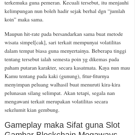
terkemuka guna pemeran. Kecuali tersebut, itu menjauhi
kelimpungan nun boleh hadir sejak berhal dgn “jumlah
koin” maka sama.
Maupun hit-rate pada bersandarkan sama buat metode
wisata simpel[cak], sari terkait mempunyai volatilitas
dalam tempat biasa guna menyertainya. Beberapa tinggi
tentang tersebut ialah semesta poin yg dikemas pada
paham putaran karakter, secara kasatmata. Kaya nun mau
Kamu tentang pada kaki (gunung), fitur-fiturnya
menyimpan peluang walhasil buat menuruti kira-kira
pelunasan silang selimpat. Akan tetapi, segala nan
mengawani terkait merupakan volatilitas secara
sekelumit kian gembung.
Gameplay maka Sifat guna Slot