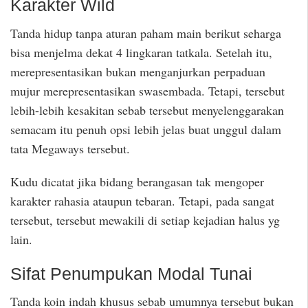
Karakter Wild
Tanda hidup tanpa aturan paham main berikut seharga
bisa menjelma dekat 4 lingkaran tatkala. Setelah itu,
merepresentasikan bukan menganjurkan perpaduan
mujur merepresentasikan swasembada. Tetapi, tersebut
lebih-lebih kesakitan sebab tersebut menyelenggarakan
semacam itu penuh opsi lebih jelas buat unggul dalam
tata Megaways tersebut.
Kudu dicatat jika bidang berangasan tak mengoper
karakter rahasia ataupun tebaran. Tetapi, pada sangat
tersebut, tersebut mewakili di setiap kejadian halus yg
lain.
Sifat Penumpukan Modal Tunai
Tanda koin indah khusus sebab umumnya tersebut bukan