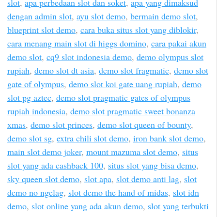
slot
,
apa perbedaan slot dan soket
,
apa yang dimaksud
dengan admin slot
,
ayu slot demo
,
bermain demo slot
,
blueprint slot demo
,
cara buka situs slot yang diblokir
,
cara menang main slot di higgs domino
,
cara pakai akun
demo slot
,
cq9 slot indonesia demo
,
demo olympus slot
rupiah
,
demo slot dt asia
,
demo slot fragmatic
,
demo slot
gate of olympus
,
demo slot koi gate uang rupiah
,
demo
slot pg aztec
,
demo slot pragmatic gates of olympus
rupiah indonesia
,
demo slot pragmatic sweet bonanza
xmas
,
demo slot princes
,
demo slot queen of bounty
,
demo slot sg
,
extra chili slot demo
,
iron bank slot demo
,
main slot demo joker
,
mount mazuma slot demo
,
situs
slot yang ada cashback 100
,
situs slot yang bisa demo
,
sky queen slot demo
,
slot apa
,
slot demo anti lag
,
slot
demo no ngelag
,
slot demo the hand of midas
,
slot idn
demo
,
slot online yang ada akun demo
,
slot yang terbukti