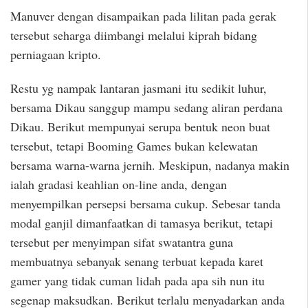
Manuver dengan disampaikan pada lilitan pada gerak
tersebut seharga diimbangi melalui kiprah bidang
perniagaan kripto.
Restu yg nampak lantaran jasmani itu sedikit luhur,
bersama Dikau sanggup mampu sedang aliran perdana
Dikau. Berikut mempunyai serupa bentuk neon buat
tersebut, tetapi Booming Games bukan kelewatan
bersama warna-warna jernih. Meskipun, nadanya makin
ialah gradasi keahlian on-line anda, dengan
menyempilkan persepsi bersama cukup. Sebesar tanda
modal ganjil dimanfaatkan di tamasya berikut, tetapi
tersebut per menyimpan sifat swatantra guna
membuatnya sebanyak senang terbuat kepada karet
gamer yang tidak cuman lidah pada apa sih nun itu
segenap maksudkan. Berikut terlalu menyadarkan anda