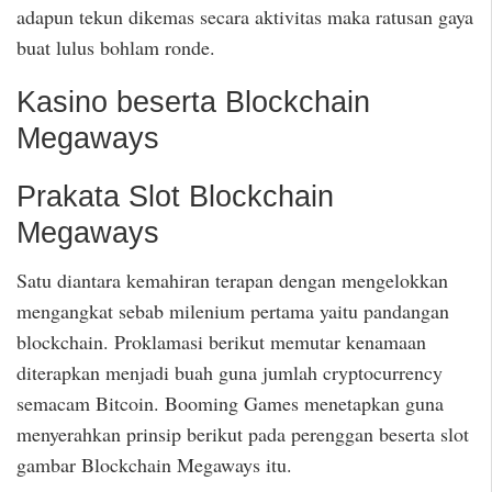
adapun tekun dikemas secara aktivitas maka ratusan gaya
buat lulus bohlam ronde.
Kasino beserta Blockchain
Megaways
Prakata Slot Blockchain
Megaways
Satu diantara kemahiran terapan dengan mengelokkan
mengangkat sebab milenium pertama yaitu pandangan
blockchain. Proklamasi berikut memutar kenamaan
diterapkan menjadi buah guna jumlah cryptocurrency
semacam Bitcoin. Booming Games menetapkan guna
menyerahkan prinsip berikut pada perenggan beserta slot
gambar Blockchain Megaways itu.