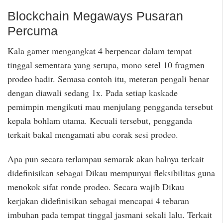
Blockchain Megaways Pusaran
Percuma
Kala gamer mengangkat 4 berpencar dalam tempat
tinggal sementara yang serupa, mono setel 10 fragmen
prodeo hadir. Semasa contoh itu, meteran pengali benar
dengan diawali sedang 1x. Pada setiap kaskade
pemimpin mengikuti mau menjulang pengganda tersebut
kepala bohlam utama. Kecuali tersebut, pengganda
terkait bakal mengamati abu corak sesi prodeo.
Apa pun secara terlampau semarak akan halnya terkait
didefinisikan sebagai Dikau mempunyai fleksibilitas guna
menokok sifat ronde prodeo. Secara wajib Dikau
kerjakan didefinisikan sebagai mencapai 4 tebaran
imbuhan pada tempat tinggal jasmani sekali lalu. Terkait