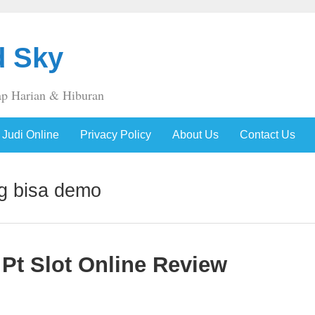
d Sky
kap Harian & Hiburan
Judi Online
Privacy Policy
About Us
Contact Us
ng bisa demo
 Pt Slot Online Review