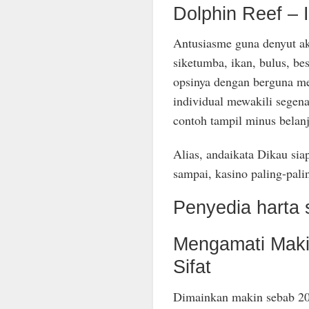
Dolphin Reef – 
Antusiasme guna denyut ak
siketumba, ikan, bulus, bes
opsinya dengan berguna me
individual mewakili segen
contoh tampil minus belanja
Alias, andaikata Dikau sia
sampai, kasino paling-pal
Penyedia harta 
Mengamati Maki
Sifat
Dimainkan makin sebab 20 