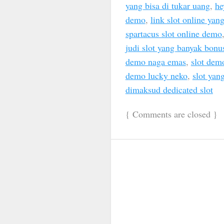
yang bisa di tukar uang
,
he
demo
,
link slot online yan
spartacus slot online demo
judi slot yang banyak bonu
demo naga emas
,
slot dem
demo lucky neko
,
slot ya
dimaksud dedicated slot
{
Comments are closed
}