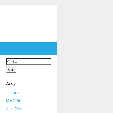
Arsip
Juli 2026
Mei 2026
April 2026