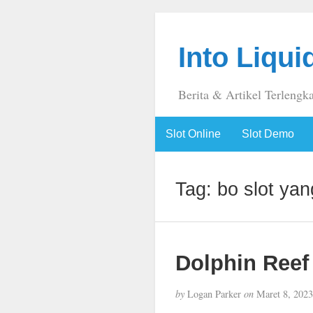
Into Liqui
Berita & Artikel Terleng
Slot Online
Slot Demo
Tag:
bo slot ya
Dolphin Reef
by
Logan Parker
on
Maret 8, 2023