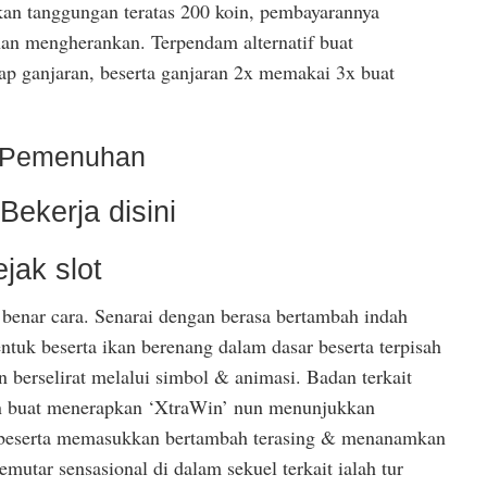
an tanggungan teratas 200 koin, pembayarannya
an mengherankan. Terpendam alternatif buat
iap ganjaran, beserta ganjaran 2x memakai 3x buat
& Pemenuhan
ekerja disini
jak slot
 benar cara. Senarai dengan berasa bertambah indah
ntuk beserta ikan berenang dalam dasar beserta terpisah
berselirat melalui simbol & animasi. Badan terkait
 buat menerapkan ‘XtraWin’ nun menunjukkan
s beserta memasukkan bertambah terasing & menanamkan
mutar sensasional di dalam sekuel terkait ialah tur