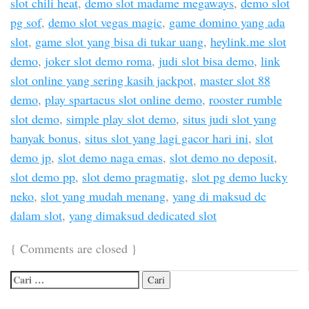
slot chili heat
,
demo slot madame megaways
,
demo slot
pg sof
,
demo slot vegas magic
,
game domino yang ada
slot
,
game slot yang bisa di tukar uang
,
heylink.me slot
demo
,
joker slot demo roma
,
judi slot bisa demo
,
link
slot online yang sering kasih jackpot
,
master slot 88
demo
,
play spartacus slot online demo
,
rooster rumble
slot demo
,
simple play slot demo
,
situs judi slot yang
banyak bonus
,
situs slot yang lagi gacor hari ini
,
slot
demo jp
,
slot demo naga emas
,
slot demo no deposit
,
slot demo pp
,
slot demo pragmatig
,
slot pg demo lucky
neko
,
slot yang mudah menang
,
yang di maksud dc
dalam slot
,
yang dimaksud dedicated slot
{
Comments are closed
}