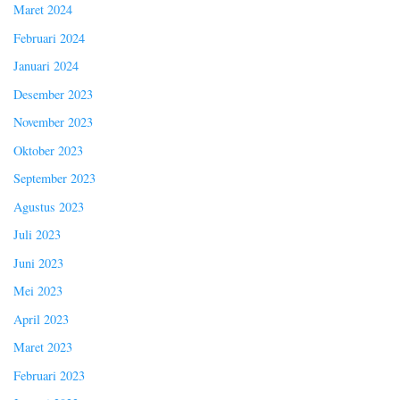
Maret 2024
Februari 2024
Januari 2024
Desember 2023
November 2023
Oktober 2023
September 2023
Agustus 2023
Juli 2023
Juni 2023
Mei 2023
April 2023
Maret 2023
Februari 2023