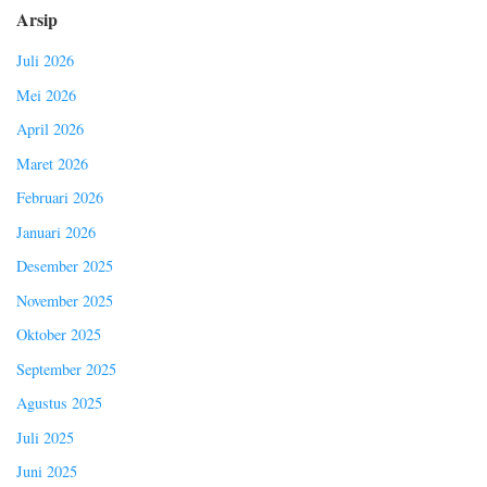
Arsip
Juli 2026
Mei 2026
April 2026
Maret 2026
Februari 2026
Januari 2026
Desember 2025
November 2025
Oktober 2025
September 2025
Agustus 2025
Juli 2025
Juni 2025