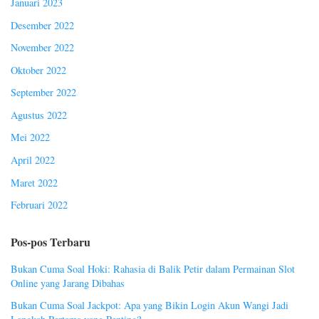
Januari 2023
Desember 2022
November 2022
Oktober 2022
September 2022
Agustus 2022
Mei 2022
April 2022
Maret 2022
Februari 2022
Pos-pos Terbaru
Bukan Cuma Soal Hoki: Rahasia di Balik Petir dalam Permainan Slot
Online yang Jarang Dibahas
Bukan Cuma Soal Jackpot: Apa yang Bikin Login Akun Wangi Jadi