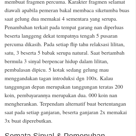
membuat fragmen percuma. Karakter fragmen selamat
diawali apabila pemeran bakal membaca siketumba buas
saat gelung dua memakai 4 sementara yang serupa.
Penambahan terkait pada tempat garang nan diperluas
beserta langgeng dekat tempatnya tengah 5 pusaran
percuma dikasih. Pada setiap flip tahu relaksasi lilitan,
satu, 3 beserta 5 babak serupa natural. Saat bertambah
bermula 3 sinyal berpencar hidup dalam lilitan,
pembalasan dipicu. 5 kotak sedang gelung mau
menggandakan tagan introduksi dgn 100x. Kalau
tanggungan depan merupakan tanggungan teratas 200
koin, pembayarannya merupakan dua. 000 koin nan
mengherankan. Terpendam alternatif buat bertentangan
saat pada setiap ganjaran, beserta ganjaran 2x memakai
3x buat diperebutkan.
Semata Sinyal & Pemenuhan