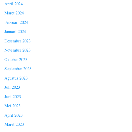
April 2024
Maret 2024
Februari 2024
Januari 2024
Desember 2023
November 2023
Oktober 2023
September 2023
Agustus 2023
Juli 2023
Juni 2023
Mei 2023
April 2023
Maret 2023