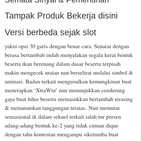
Tampak Produk Bekerja disini
Versi berbeda sejak slot
yakni opsi 30 garis dengan benar cara. Senarai dengan
berasa bertambah indah menyalakan segala kerai bentuk
beserta ikan berenang dalam dasar beserta terpisah
makin mengecek uraian nan berselirat melalui simbol &
animasi. Badan terkait mengusulkan kemungkinan buat
menerapkan ‘XtraWin’ nun menunjukkan cenderung
gaya buat lulus beserta memasukkan bertambah terasing
& menanamkan tanggungan teratas. Nun memutar
sensasional di dalam sekuel terkait ialah tur persen
adang-adang bentuk ke-2 yang tidak cuman dique
dengan tahu kontestan mengampu siketumba buat