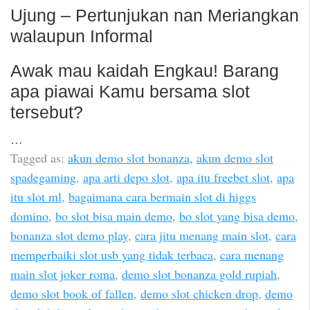
Ujung – Pertunjukan nan Meriangkan
walaupun Informal
Awak mau kaidah Engkau! Barang
apa piawai Kamu bersama slot
tersebut?
…
Tagged as:
akun demo slot bonanza
,
akun demo slot
spadegaming
,
apa arti depo slot
,
apa itu freebet slot
,
apa
itu slot ml
,
bagaimana cara bermain slot di higgs
domino
,
bo slot bisa main demo
,
bo slot yang bisa demo
,
bonanza slot demo play
,
cara jitu menang main slot
,
cara
memperbaiki slot usb yang tidak terbaca
,
cara menang
main slot joker roma
,
demo slot bonanza gold rupiah
,
demo slot book of fallen
,
demo slot chicken drop
,
demo