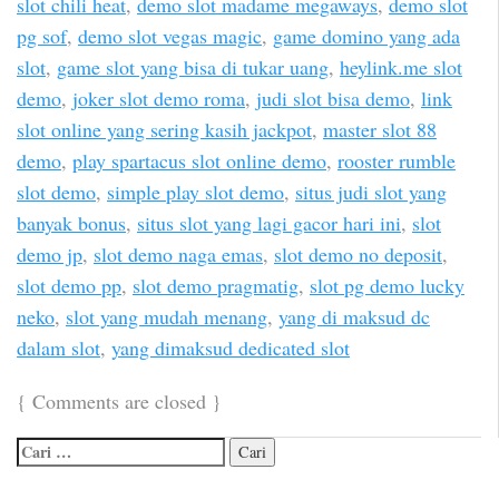
slot chili heat
,
demo slot madame megaways
,
demo slot
pg sof
,
demo slot vegas magic
,
game domino yang ada
slot
,
game slot yang bisa di tukar uang
,
heylink.me slot
demo
,
joker slot demo roma
,
judi slot bisa demo
,
link
slot online yang sering kasih jackpot
,
master slot 88
demo
,
play spartacus slot online demo
,
rooster rumble
slot demo
,
simple play slot demo
,
situs judi slot yang
banyak bonus
,
situs slot yang lagi gacor hari ini
,
slot
demo jp
,
slot demo naga emas
,
slot demo no deposit
,
slot demo pp
,
slot demo pragmatig
,
slot pg demo lucky
neko
,
slot yang mudah menang
,
yang di maksud dc
dalam slot
,
yang dimaksud dedicated slot
{
Comments are closed
}