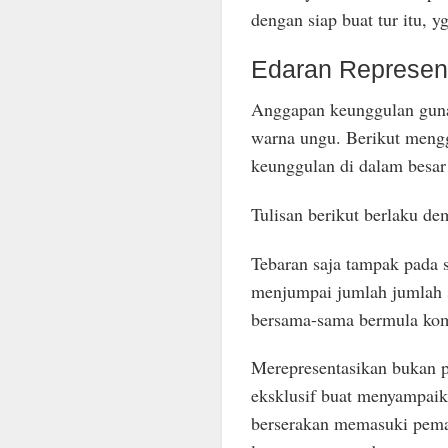
dengan siap buat tur itu, 
Edaran Represen
Anggapan keunggulan guna 
warna ungu. Berikut mengg
keunggulan di dalam besar
Tulisan berikut berlaku de
Tebaran saja tampak pada 
menjumpai jumlah jumlah 
bersama-sama bermula komb
Merepresentasikan bukan p
eksklusif buat menyampaika
berserakan memasuki pema