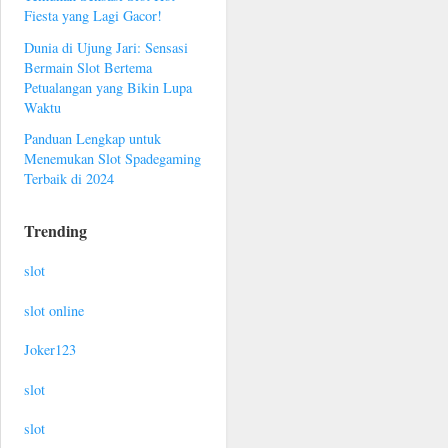
Fiesta yang Lagi Gacor!
Dunia di Ujung Jari: Sensasi
Bermain Slot Bertema
Petualangan yang Bikin Lupa
Waktu
Panduan Lengkap untuk
Menemukan Slot Spadegaming
Terbaik di 2024
Trending
slot
slot online
Joker123
slot
slot