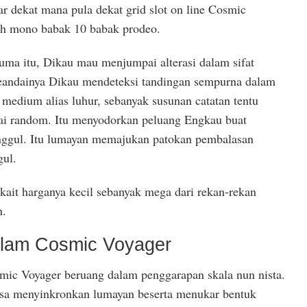
car dekat mana pula dekat grid slot on line Cosmic
h mono babak 10 babak prodeo.
ma itu, Dikau mau menjumpai alterasi dalam sifat
eandainya Dikau mendeteksi tandingan sempurna dalam
i medium alias luhur, sebanyak susunan catatan tentu
ai random. Itu menyodorkan peluang Engkau buat
ggul. Itu lumayan memajukan patokan pembalasan
ul.
kait harganya kecil sebanyak mega dari rekan-rekan
n.
lam Cosmic Voyager
smic Voyager beruang dalam penggarapan skala nun nista.
isa menyinkronkan lumayan beserta menukar bentuk