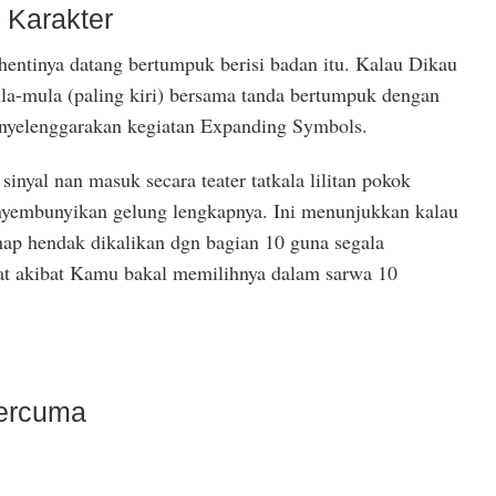
 Karakter
hentinya datang bertumpuk berisi badan itu. Kalau Dikau
a-mula (paling kiri) bersama tanda bertumpuk dengan
enyelenggarakan kegiatan Expanding Symbols.
sinyal nan masuk secara teater tatkala lilitan pokok
nyembunyikan gelung lengkapnya. Ini menunjukkan kalau
nap hendak dikalikan dgn bagian 10 guna segala
at akibat Kamu bakal memilihnya dalam sarwa 10
ercuma