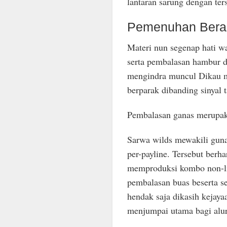
lantaran sarung dengan ters
Pemenuhan Bera
Materi nun segenap hati wa
serta pembalasan hambur d
mengindra muncul Dikau 
berparak dibanding sinyal 
Pembalasan ganas merupaka
Sarwa wilds mewakili gun
per-payline. Tersebut berha
memproduksi kombo non-li
pembalasan buas beserta sen
hendak saja dikasih kejaya
menjumpai utama bagi alu