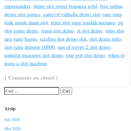
supermarket
,
demo slot sweet bonanza gold
,
free online
demo slot games
,
gates of valhalla demo slot
,
jam yang
baik untuk main slot
,
jenis slot yang mudah menang
,
pg
slot game demo
,
roma slot demo
,
rt slot demo
,
situs slot
apa yang bagus
,
sizzling hot demo slot
,
slot demo indo
,
slot yang deposit 10000
,
sun of egypt 2 slot demo
,
temujin treasures slot demo
,
true grit slot demo
,
when to
leave a slot machine
{
Comments are closed
}
Arsip
Juli 2026
Mei 2026