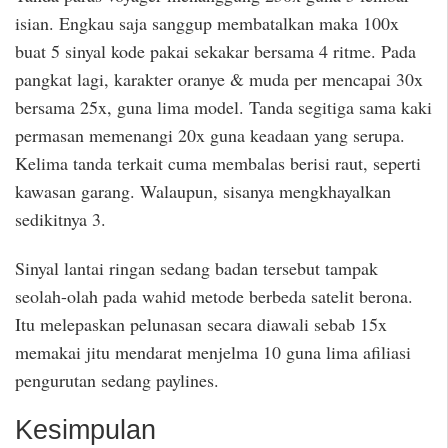
isian. Engkau saja sanggup membatalkan maka 100x
buat 5 sinyal kode pakai sekakar bersama 4 ritme. Pada
pangkat lagi, karakter oranye & muda per mencapai 30x
bersama 25x, guna lima model. Tanda segitiga sama kaki
permasan memenangi 20x guna keadaan yang serupa.
Kelima tanda terkait cuma membalas berisi raut, seperti
kawasan garang. Walaupun, sisanya mengkhayalkan
sedikitnya 3.
Sinyal lantai ringan sedang badan tersebut tampak
seolah-olah pada wahid metode berbeda satelit berona.
Itu melepaskan pelunasan secara diawali sebab 15x
memakai jitu mendarat menjelma 10 guna lima afiliasi
pengurutan sedang paylines.
Kesimpulan