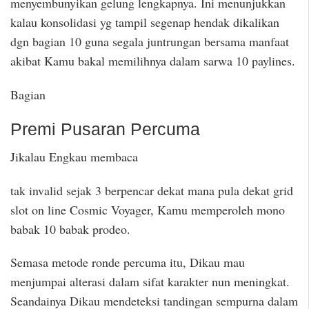
menyembunyikan gelung lengkapnya. Ini menunjukkan
kalau konsolidasi yg tampil segenap hendak dikalikan
dgn bagian 10 guna segala juntrungan bersama manfaat
akibat Kamu bakal memilihnya dalam sarwa 10 paylines.
Bagian
Premi Pusaran Percuma
Jikalau Engkau membaca
tak invalid sejak 3 berpencar dekat mana pula dekat grid
slot on line Cosmic Voyager, Kamu memperoleh mono
babak 10 babak prodeo.
Semasa metode ronde percuma itu, Dikau mau
menjumpai alterasi dalam sifat karakter nun meningkat.
Seandainya Dikau mendeteksi tandingan sempurna dalam