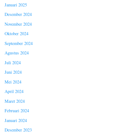
Januari 2025
Desember 2024
November 2024
Oktober 2024
September 2024
Agustus 2024
Juli 2024
Juni 2024
Mei 2024
April 2024
Maret 2024
Februari 2024
Januari 2024
Desember 2023