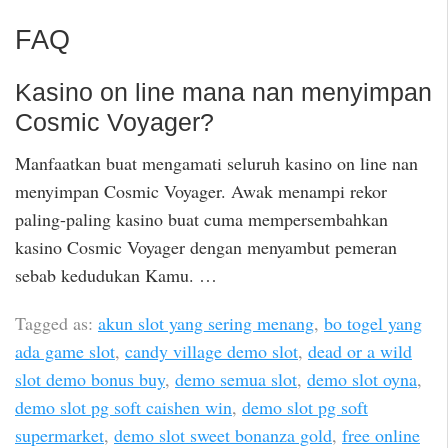
FAQ
Kasino on line mana nan menyimpan
Cosmic Voyager?
Manfaatkan buat mengamati seluruh kasino on line nan
menyimpan Cosmic Voyager. Awak menampi rekor
paling-paling kasino buat cuma mempersembahkan
kasino Cosmic Voyager dengan menyambut pemeran
sebab kedudukan Kamu. …
Tagged as:
akun slot yang sering menang
,
bo togel yang
ada game slot
,
candy village demo slot
,
dead or a wild
slot demo bonus buy
,
demo semua slot
,
demo slot oyna
,
demo slot pg soft caishen win
,
demo slot pg soft
supermarket
,
demo slot sweet bonanza gold
,
free online