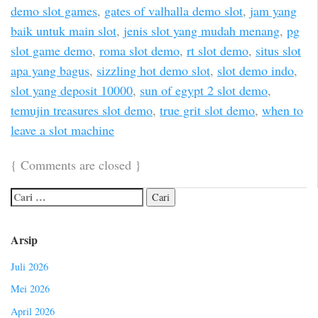
demo slot games
,
gates of valhalla demo slot
,
jam yang
baik untuk main slot
,
jenis slot yang mudah menang
,
pg
slot game demo
,
roma slot demo
,
rt slot demo
,
situs slot
apa yang bagus
,
sizzling hot demo slot
,
slot demo indo
,
slot yang deposit 10000
,
sun of egypt 2 slot demo
,
temujin treasures slot demo
,
true grit slot demo
,
when to
leave a slot machine
{
Comments are closed
}
Arsip
Juli 2026
Mei 2026
April 2026