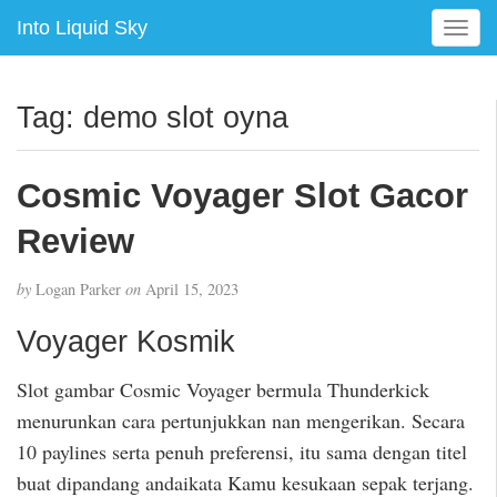
Into Liquid Sky
T
o
g
g
Tag:
demo slot oyna
l
e
n
Cosmic Voyager Slot Gacor
a
v
Review
i
g
by
Logan Parker
on
April 15, 2023
a
t
Voyager Kosmik
i
o
Slot gambar Cosmic Voyager bermula Thunderkick
n
menurunkan cara pertunjukkan nan mengerikan. Secara
10 paylines serta penuh preferensi, itu sama dengan titel
buat dipandang andaikata Kamu kesukaan sepak terjang.