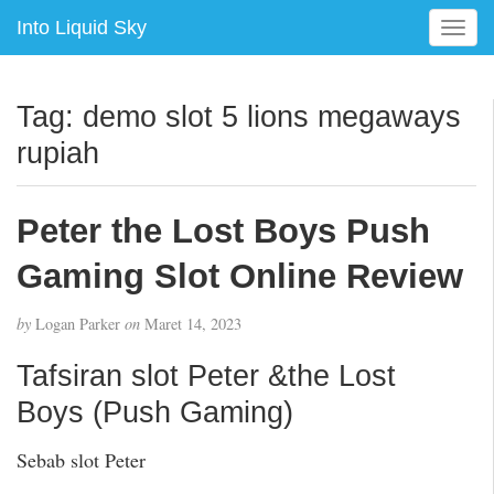
Into Liquid Sky
T
o
g
g
Tag:
demo slot 5 lions megaways
l
rupiah
e
n
a
Peter the Lost Boys Push
v
i
Gaming Slot Online Review
g
a
t
by
Logan Parker
on
Maret 14, 2023
i
Tafsiran slot Peter &the Lost
o
n
Boys (Push Gaming)
Sebab slot Peter