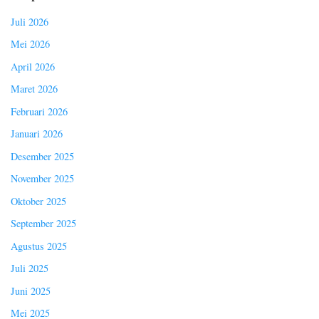
Juli 2026
Mei 2026
April 2026
Maret 2026
Februari 2026
Januari 2026
Desember 2025
November 2025
Oktober 2025
September 2025
Agustus 2025
Juli 2025
Juni 2025
Mei 2025