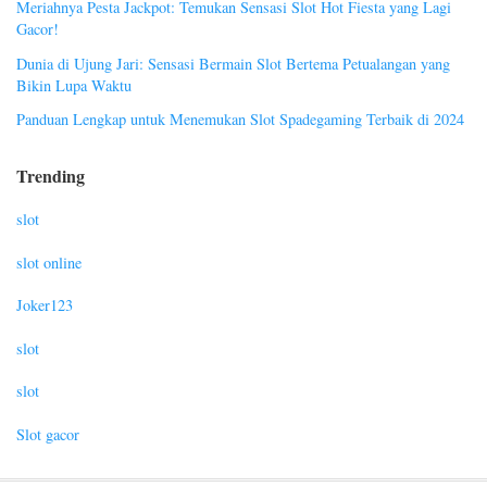
Meriahnya Pesta Jackpot: Temukan Sensasi Slot Hot Fiesta yang Lagi
Gacor!
Dunia di Ujung Jari: Sensasi Bermain Slot Bertema Petualangan yang
Bikin Lupa Waktu
Panduan Lengkap untuk Menemukan Slot Spadegaming Terbaik di 2024
Trending
slot
slot online
Joker123
slot
slot
Slot gacor