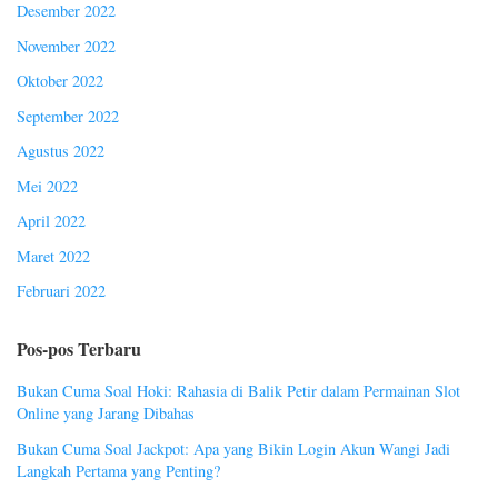
Desember 2022
November 2022
Oktober 2022
September 2022
Agustus 2022
Mei 2022
April 2022
Maret 2022
Februari 2022
Pos-pos Terbaru
Bukan Cuma Soal Hoki: Rahasia di Balik Petir dalam Permainan Slot
Online yang Jarang Dibahas
Bukan Cuma Soal Jackpot: Apa yang Bikin Login Akun Wangi Jadi
Langkah Pertama yang Penting?