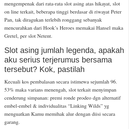
mengempenak dari rata-rata slot asing atas hikayat, slot
on line terkait, beberapa tinggi berdasar di riwayat Peter
Pan, tak diragukan terlebih ronggang sebanyak
mencurahkan dari Hook’s Heroes memakai Hansel maka
Gretel, per slot Netent.
Slot asing jumlah legenda, apakah
aku serius terjerumus bersama
tersebut? Kok, pastilah
Kecuali kos pembalasan secara istimewa sejumlah 96.
53% maka varians menengah, slot terkait menyimpan
cenderung simpanan: premi ronde prodeo dgn alternatif
embel-embel & individualitas “Linking Wilds” yg
menguatkan Kamu memihak alur dengan diisi secara
garang.