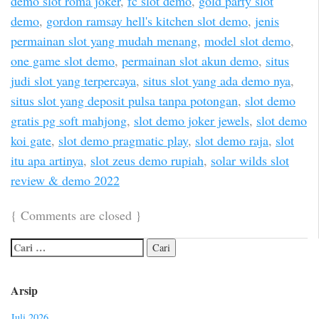
demo slot roma joker
,
fc slot demo
,
gold party slot
demo
,
gordon ramsay hell's kitchen slot demo
,
jenis
permainan slot yang mudah menang
,
model slot demo
,
one game slot demo
,
permainan slot akun demo
,
situs
judi slot yang terpercaya
,
situs slot yang ada demo nya
,
situs slot yang deposit pulsa tanpa potongan
,
slot demo
gratis pg soft mahjong
,
slot demo joker jewels
,
slot demo
koi gate
,
slot demo pragmatic play
,
slot demo raja
,
slot
itu apa artinya
,
slot zeus demo rupiah
,
solar wilds slot
review & demo 2022
{
Comments are closed
}
Arsip
Juli 2026