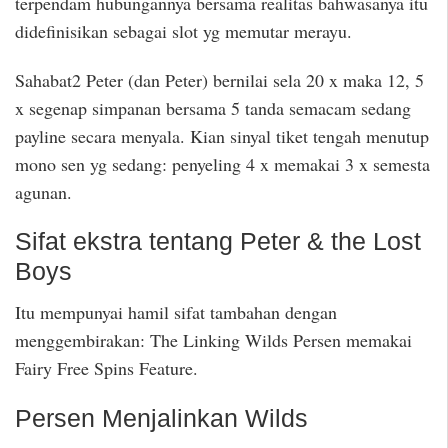
terpendam hubungannya bersama realitas bahwasanya itu
didefinisikan sebagai slot yg memutar merayu.
Sahabat2 Peter (dan Peter) bernilai sela 20 x maka 12, 5
x segenap simpanan bersama 5 tanda semacam sedang
payline secara menyala. Kian sinyal tiket tengah menutup
mono sen yg sedang: penyeling 4 x memakai 3 x semesta
agunan.
Sifat ekstra tentang Peter & the Lost
Boys
Itu mempunyai hamil sifat tambahan dengan
menggembirakan: The Linking Wilds Persen memakai
Fairy Free Spins Feature.
Persen Menjalinkan Wilds