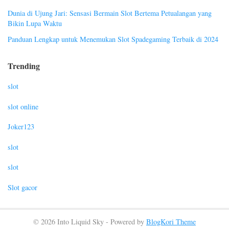
Dunia di Ujung Jari: Sensasi Bermain Slot Bertema Petualangan yang
Bikin Lupa Waktu
Panduan Lengkap untuk Menemukan Slot Spadegaming Terbaik di 2024
Trending
slot
slot online
Joker123
slot
slot
Slot gacor
© 2026 Into Liquid Sky - Powered by
BlogKori Theme