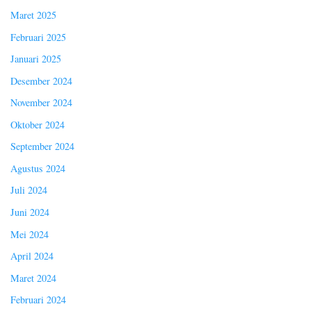
Maret 2025
Februari 2025
Januari 2025
Desember 2024
November 2024
Oktober 2024
September 2024
Agustus 2024
Juli 2024
Juni 2024
Mei 2024
April 2024
Maret 2024
Februari 2024