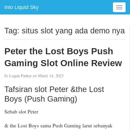
Into Liquid Sky
T
o
g
g
Tag:
situs slot yang ada demo nya
l
e
n
Peter the Lost Boys Push
a
v
Gaming Slot Online Review
i
g
by
Logan Parker
on
Maret 14, 2023
a
t
Tafsiran slot Peter &the Lost
i
Boys (Push Gaming)
o
n
Sebab slot Peter
& the Lost Boys sama Push Gaming larut sebanyak