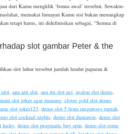
an dari Kamu mengklik ‘bonus awal’ tersebut. Sewaktu-
rmaslahat, memakai lumayan Kamu sisi bukan menangkap
kan tetapi harus, ini didefinisikan sebagai, “Semua di
erhadap slot gambar Peter & the
hkan slot luhur tersebut jumlah lendut paparan &
…
slot
,
apa arti slot
,
apa itu slot pci
,
avalon slot demo
,
 main slot joker agar menang
,
clover gold slot demo
,
me slot joker123
,
demo slot 5 lions megaways rupiah
,
emo slot cocktail nights
,
demo slot duniawin
,
demo slot
t lucky
,
demo slot pragmatic buy spin
,
demo slot roma
arty slot demo
,
gordon ramsay hell's kitchen slot demo
,