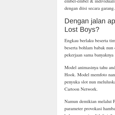
embel-embel & individual
dengan diisi secara garang.
Dengan jalan ap
Lost Boys?
Engkau berlaku beserta ti
beserta bohlam babak nun 
pekerjaan sama banyaknya
Model animasinya tahu anda
Hook. Model memfoto nan 
penyuka slot nun melulusk
Cartoon Network.
Namun demikian melalui Pet
parameter provokasi hamba