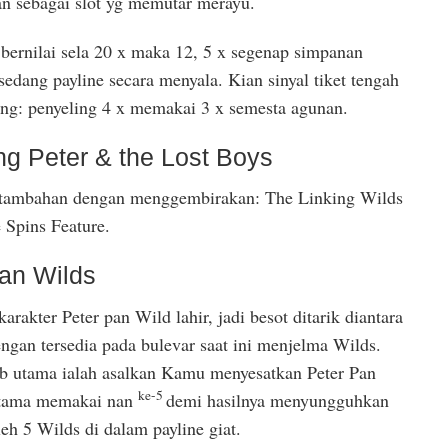
an sebagai slot yg memutar merayu.
 bernilai sela 20 x maka 12, 5 x segenap simpanan
dang payline secara menyala. Kian sinyal tiket tengah
ng: penyeling 4 x memakai 3 x semesta agunan.
ang Peter & the Lost Boys
t tambahan dengan menggembirakan: The Linking Wilds
 Spins Feature.
an Wilds
rakter Peter pan Wild lahir, jadi besot ditarik diantara
engan tersedia pada bulevar saat ini menjelma Wilds.
bab utama ialah asalkan Kamu menyesatkan Peter Pan
ke-5
rtama memakai nan
demi hasilnya menyungguhkan
h 5 Wilds di dalam payline giat.