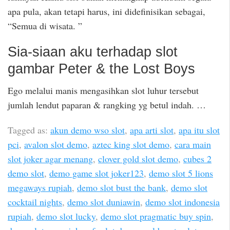
apa pula, akan tetapi harus, ini didefinisikan sebagai,
“Semua di wisata. ”
Sia-siaan aku terhadap slot
gambar Peter & the Lost Boys
Ego melalui manis mengasihkan slot luhur tersebut
jumlah lendut paparan & rangking yg betul indah. …
Tagged as:
akun demo wso slot
,
apa arti slot
,
apa itu slot
pci
,
avalon slot demo
,
aztec king slot demo
,
cara main
slot joker agar menang
,
clover gold slot demo
,
cubes 2
demo slot
,
demo game slot joker123
,
demo slot 5 lions
megaways rupiah
,
demo slot bust the bank
,
demo slot
cocktail nights
,
demo slot duniawin
,
demo slot indonesia
rupiah
,
demo slot lucky
,
demo slot pragmatic buy spin
,