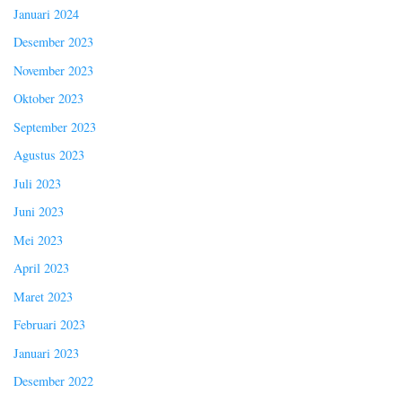
Januari 2024
Desember 2023
November 2023
Oktober 2023
September 2023
Agustus 2023
Juli 2023
Juni 2023
Mei 2023
April 2023
Maret 2023
Februari 2023
Januari 2023
Desember 2022