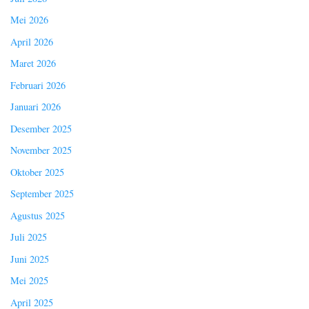
Mei 2026
April 2026
Maret 2026
Februari 2026
Januari 2026
Desember 2025
November 2025
Oktober 2025
September 2025
Agustus 2025
Juli 2025
Juni 2025
Mei 2025
April 2025