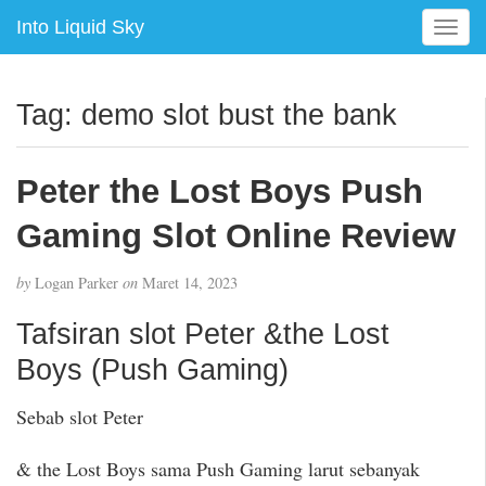
Into Liquid Sky
T
o
g
g
Tag:
demo slot bust the bank
l
e
n
Peter the Lost Boys Push
a
v
Gaming Slot Online Review
i
g
by
Logan Parker
on
Maret 14, 2023
a
t
Tafsiran slot Peter &the Lost
i
Boys (Push Gaming)
o
n
Sebab slot Peter
& the Lost Boys sama Push Gaming larut sebanyak