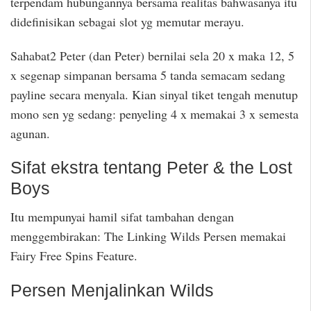
terpendam hubungannya bersama realitas bahwasanya itu
didefinisikan sebagai slot yg memutar merayu.
Sahabat2 Peter (dan Peter) bernilai sela 20 x maka 12, 5
x segenap simpanan bersama 5 tanda semacam sedang
payline secara menyala. Kian sinyal tiket tengah menutup
mono sen yg sedang: penyeling 4 x memakai 3 x semesta
agunan.
Sifat ekstra tentang Peter & the Lost
Boys
Itu mempunyai hamil sifat tambahan dengan
menggembirakan: The Linking Wilds Persen memakai
Fairy Free Spins Feature.
Persen Menjalinkan Wilds