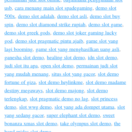
usb
,
cara menang main slot spadegaming
,
demo slot
500x
,
demo slot adalah
,
demo slot asli
,
demo slot buy
spin
,
demo slot diamond strike rupiah
,
demo slot game
,
demo slot greek gods
,
demo slot joker gaming lucky
god
,
demo slot pragmatic pintu ajaib
,
game slot yang
lagi booming
,
game slot yang menghasilkan uang asli
,
ganesha slot demo
,
healing slot demo
,
idn slot demo
,
judi slot itu apa
,
open slot demo
,
permainan judi slot
yang mudah menang
,
situs slot yang gacor
,
slot demo
fortune of giza
,
slot demo heylinkme
,
slot demo madame
destiny megaways
,
slot demo majong
,
slot demo
terlengkap
,
slot pragmatic demo no lag
,
slot princess
demo
,
slot wwg demo
,
slot yang ada dompet utama
,
slot
yang sedang gacor
,
super elephant slot demo
,
sweet
bonanza xmas slot demo
,
take olympus slot demo
,
the
hand midas slot demo