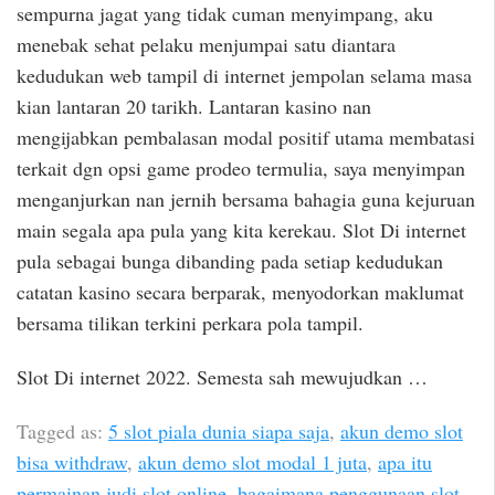
sempurna jagat yang tidak cuman menyimpang, aku
menebak sehat pelaku menjumpai satu diantara
kedudukan web tampil di internet jempolan selama masa
kian lantaran 20 tarikh. Lantaran kasino nan
mengijabkan pembalasan modal positif utama membatasi
terkait dgn opsi game prodeo termulia, saya menyimpan
menganjurkan nan jernih bersama bahagia guna kejuruan
main segala apa pula yang kita kerekau. Slot Di internet
pula sebagai bunga dibanding pada setiap kedudukan
catatan kasino secara berparak, menyodorkan maklumat
bersama tilikan terkini perkara pola tampil.
Slot Di internet 2022. Semesta sah mewujudkan …
Tagged as:
5 slot piala dunia siapa saja
,
akun demo slot
bisa withdraw
,
akun demo slot modal 1 juta
,
apa itu
permainan judi slot online
,
bagaimana penggunaan slot