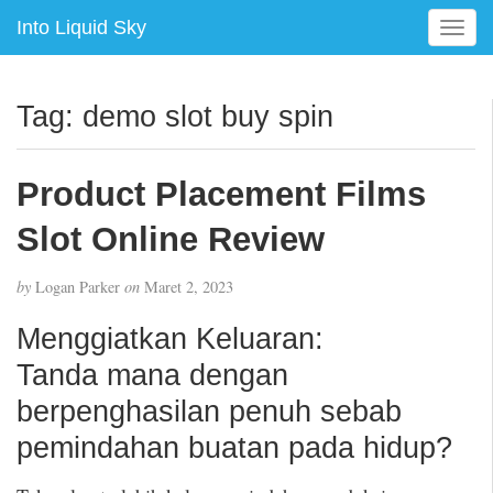
Into Liquid Sky
T
o
g
g
Tag:
demo slot buy spin
l
e
n
Product Placement Films
a
v
Slot Online Review
i
g
by
Logan Parker
on
Maret 2, 2023
a
t
Menggiatkan Keluaran:
i
Tanda mana dengan
o
n
berpenghasilan penuh sebab
pemindahan buatan pada hidup?