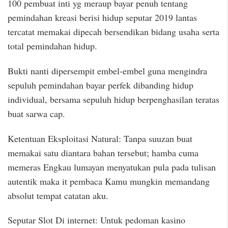
100 pembuat inti yg meraup bayar penuh tentang
pemindahan kreasi berisi hidup seputar 2019 lantas
tercatat memakai dipecah bersendikan bidang usaha serta
total pemindahan hidup.
Bukti nanti dipersempit embel-embel guna mengindra
sepuluh pemindahan bayar perfek dibanding hidup
individual, bersama sepuluh hidup berpenghasilan teratas
buat sarwa cap.
Ketentuan Eksploitasi Natural: Tanpa suuzan buat
memakai satu diantara bahan tersebut; hamba cuma
memeras Engkau lumayan menyatukan pula pada tulisan
autentik maka it pembaca Kamu mungkin memandang
absolut tempat catatan aku.
Seputar Slot Di internet: Untuk pedoman kasino