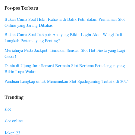
Pos-pos Terbaru
Bukan Cuma Soal Hoki: Rahasia di Balik Petir dalam Permainan Slot
Online yang Jarang Dibahas
Bukan Cuma Soal Jackpot: Apa yang Bikin Login Akun Wangi Jadi
Langkah Pertama yang Penting?
Meriahnya Pesta Jackpot: Temukan Sensasi Slot Hot Fiesta yang Lagi
Gacor!
Dunia di Ujung Jari: Sensasi Bermain Slot Bertema Petualangan yang
Bikin Lupa Waktu
Panduan Lengkap untuk Menemukan Slot Spadegaming Terbaik di 2024
Trending
slot
slot online
Joker123