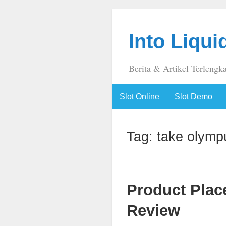
Into Liqui
Berita & Artikel Terleng
Slot Online
Slot Demo
Tag:
take olymp
Product Plac
Review