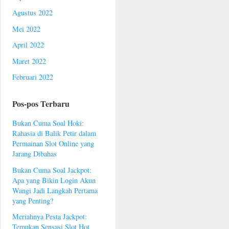
Agustus 2022
Mei 2022
April 2022
Maret 2022
Februari 2022
Pos-pos Terbaru
Bukan Cuma Soal Hoki:
Rahasia di Balik Petir dalam
Permainan Slot Online yang
Jarang Dibahas
Bukan Cuma Soal Jackpot:
Apa yang Bikin Login Akun
Wangi Jadi Langkah Pertama
yang Penting?
Meriahnya Pesta Jackpot:
Temukan Sensasi Slot Hot