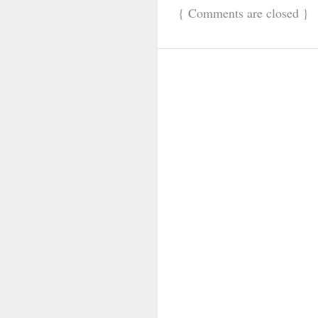
{
Comments are closed
}