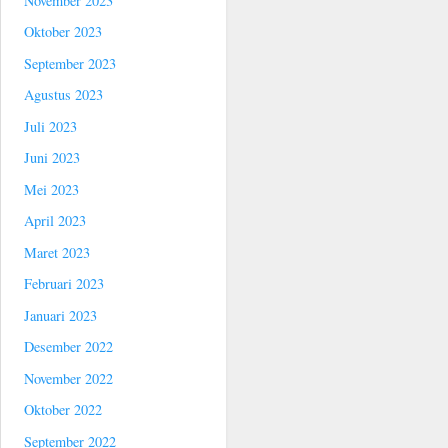
November 2023
Oktober 2023
September 2023
Agustus 2023
Juli 2023
Juni 2023
Mei 2023
April 2023
Maret 2023
Februari 2023
Januari 2023
Desember 2022
November 2022
Oktober 2022
September 2022