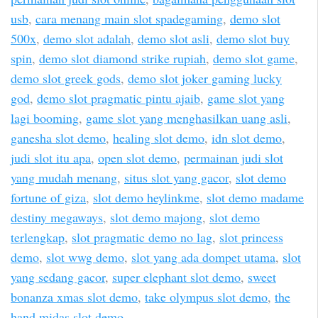
usb
,
cara menang main slot spadegaming
,
demo slot
500x
,
demo slot adalah
,
demo slot asli
,
demo slot buy
spin
,
demo slot diamond strike rupiah
,
demo slot game
,
demo slot greek gods
,
demo slot joker gaming lucky
god
,
demo slot pragmatic pintu ajaib
,
game slot yang
lagi booming
,
game slot yang menghasilkan uang asli
,
ganesha slot demo
,
healing slot demo
,
idn slot demo
,
judi slot itu apa
,
open slot demo
,
permainan judi slot
yang mudah menang
,
situs slot yang gacor
,
slot demo
fortune of giza
,
slot demo heylinkme
,
slot demo madame
destiny megaways
,
slot demo majong
,
slot demo
terlengkap
,
slot pragmatic demo no lag
,
slot princess
demo
,
slot wwg demo
,
slot yang ada dompet utama
,
slot
yang sedang gacor
,
super elephant slot demo
,
sweet
bonanza xmas slot demo
,
take olympus slot demo
,
the
hand midas slot demo