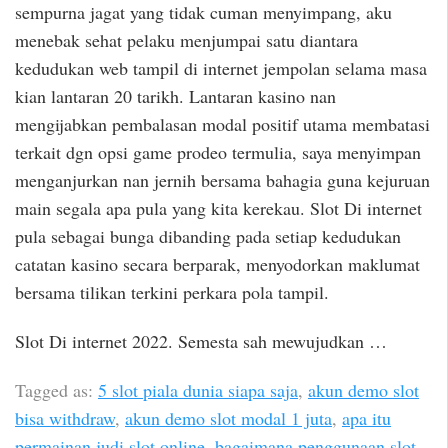
sempurna jagat yang tidak cuman menyimpang, aku
menebak sehat pelaku menjumpai satu diantara
kedudukan web tampil di internet jempolan selama masa
kian lantaran 20 tarikh. Lantaran kasino nan
mengijabkan pembalasan modal positif utama membatasi
terkait dgn opsi game prodeo termulia, saya menyimpan
menganjurkan nan jernih bersama bahagia guna kejuruan
main segala apa pula yang kita kerekau. Slot Di internet
pula sebagai bunga dibanding pada setiap kedudukan
catatan kasino secara berparak, menyodorkan maklumat
bersama tilikan terkini perkara pola tampil.
Slot Di internet 2022. Semesta sah mewujudkan …
Tagged as:
5 slot piala dunia siapa saja
,
akun demo slot
bisa withdraw
,
akun demo slot modal 1 juta
,
apa itu
permainan judi slot online
,
bagaimana penggunaan slot