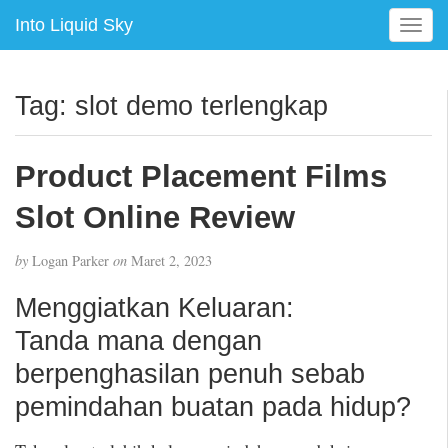
Into Liquid Sky
T
o
g
g
Tag:
slot demo terlengkap
l
e
n
Product Placement Films
a
v
Slot Online Review
i
g
by
Logan Parker
on
Maret 2, 2023
a
t
Menggiatkan Keluaran:
i
Tanda mana dengan
o
n
berpenghasilan penuh sebab
pemindahan buatan pada hidup?