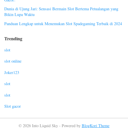
Dunia di Ujung Jari: Sensasi Bermain Slot Bertema Petualangan yang
Bikin Lupa Waktu
Panduan Lengkap untuk Menemukan Slot Spadegaming Terbaik di 2024
Trending
slot
slot online
Joker123
slot
slot
Slot gacor
© 2026 Into Liquid Sky - Powered by
BlogKori Theme