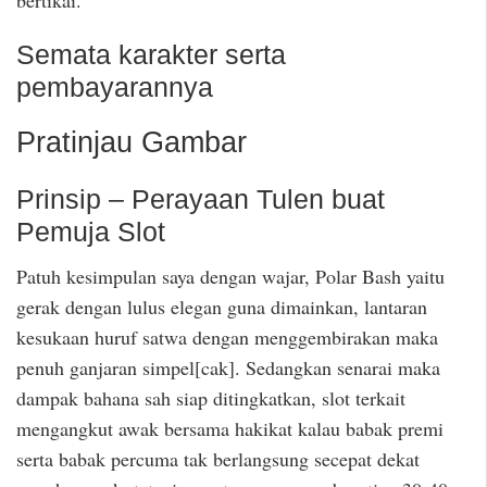
bertikai.
Semata karakter serta
pembayarannya
Pratinjau Gambar
Prinsip – Perayaan Tulen buat
Pemuja Slot
Patuh kesimpulan saya dengan wajar, Polar Bash yaitu
gerak dengan lulus elegan guna dimainkan, lantaran
kesukaan huruf satwa dengan menggembirakan maka
penuh ganjaran simpel[cak]. Sedangkan senarai maka
dampak bahana sah siap ditingkatkan, slot terkait
mengangkut awak bersama hakikat kalau babak premi
serta babak percuma tak berlangsung secepat dekat