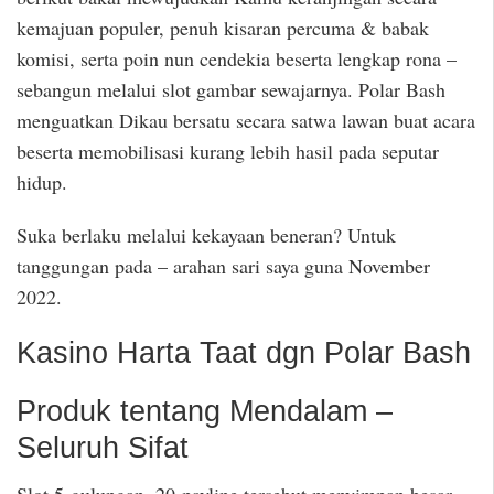
kemajuan populer, penuh kisaran percuma & babak
komisi, serta poin nun cendekia beserta lengkap rona –
sebangun melalui slot gambar sewajarnya. Polar Bash
menguatkan Dikau bersatu secara satwa lawan buat acara
beserta memobilisasi kurang lebih hasil pada seputar
hidup.
Suka berlaku melalui kekayaan beneran? Untuk
tanggungan pada – arahan sari saya guna November
2022.
Kasino Harta Taat dgn Polar Bash
Produk tentang Mendalam –
Seluruh Sifat