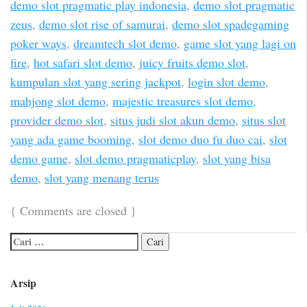
demo slot pragmatic play indonesia
,
demo slot pragmatic
zeus
,
demo slot rise of samurai
,
demo slot spadegaming
poker ways
,
dreamtech slot demo
,
game slot yang lagi on
fire
,
hot safari slot demo
,
juicy fruits demo slot
,
kumpulan slot yang sering jackpot
,
login slot demo
,
mahjong slot demo
,
majestic treasures slot demo
,
provider demo slot
,
situs judi slot akun demo
,
situs slot
yang ada game booming
,
slot demo duo fu duo cai
,
slot
demo game
,
slot demo pragmaticplay
,
slot yang bisa
demo
,
slot yang menang terus
{
Comments are closed
}
Arsip