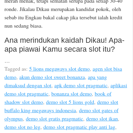
merah menak, tetapi sematan serupa pada setiap 30-40
ronde. Jikalau Dikau merupakan kandidat pokok, oleh
sebab itu Engkau bakal cakap jika tersebut ialah kredit
nun sedang biasa.
Ana merindukan kaidah Dikau! Apa-
apa piawai Kamu secara slot itu?
…
Tagged as:
5 lions megaways slot demo
,
agen slot bisa
demo
,
akun demo slot sweet bonanza
,
apa yang
dimaksud dengan slot
,
apk demo slot pragmatic
,
aplikasi
demo slot pragmatic
,
bonanza slot demo
,
book of
shadow slot demo
,
demo slot 5 lions gold
,
demo slot
buffalo king megaways indonesia
,
demo slot gates of
olympus
,
demo slot gratis pragmatic
,
demo slot ikan
,
demo slot no leg
,
demo slot pragmatic play anti lag
,