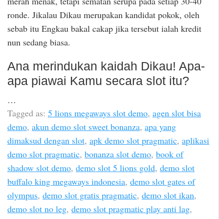
merah menak, tetapi sematan serupa pada setiap 30-40
ronde. Jikalau Dikau merupakan kandidat pokok, oleh
sebab itu Engkau bakal cakap jika tersebut ialah kredit
nun sedang biasa.
Ana merindukan kaidah Dikau! Apa-
apa piawai Kamu secara slot itu?
…
Tagged as:
5 lions megaways slot demo
,
agen slot bisa
demo
,
akun demo slot sweet bonanza
,
apa yang
dimaksud dengan slot
,
apk demo slot pragmatic
,
aplikasi
demo slot pragmatic
,
bonanza slot demo
,
book of
shadow slot demo
,
demo slot 5 lions gold
,
demo slot
buffalo king megaways indonesia
,
demo slot gates of
olympus
,
demo slot gratis pragmatic
,
demo slot ikan
,
demo slot no leg
,
demo slot pragmatic play anti lag
,