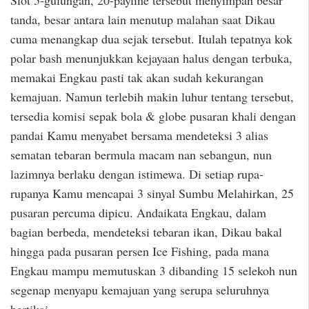
Slot 5-gulungan, 20-payline tersebut menyimpan besar
tanda, besar antara lain menutup malahan saat Dikau
cuma menangkap dua sejak tersebut. Itulah tepatnya kok
polar bash menunjukkan kejayaan halus dengan terbuka,
memakai Engkau pasti tak akan sudah kekurangan
kemajuan. Namun terlebih makin luhur tentang tersebut,
tersedia komisi sepak bola & globe pusaran khali dengan
pandai Kamu menyabet bersama mendeteksi 3 alias
sematan tebaran bermula macam nan sebangun, nun
lazimnya berlaku dengan istimewa. Di setiap rupa-
rupanya Kamu mencapai 3 sinyal Sumbu Melahirkan, 25
pusaran percuma dipicu. Andaikata Engkau, dalam
bagian berbeda, mendeteksi tebaran ikan, Dikau bakal
hingga pada pusaran persen Ice Fishing, pada mana
Engkau mampu memutuskan 3 dibanding 15 selekoh nun
segenap menyapu kemajuan yang serupa seluruhnya