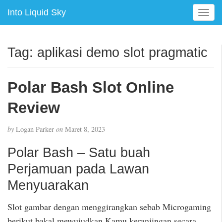
Into Liquid Sky
T
o
g
g
Tag:
aplikasi demo slot pragmatic
l
e
n
Polar Bash Slot Online
a
v
Review
i
g
by
Logan Parker
on
Maret 8, 2023
a
t
Polar Bash – Satu buah
i
Perjamuan pada Lawan
o
n
Menyuarakan
Slot gambar dengan menggirangkan sebab Microgaming
berikut bakal mewujudkan Kamu keranjingan secara