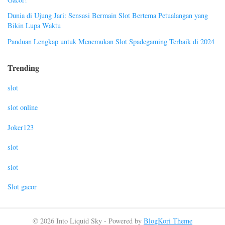
Dunia di Ujung Jari: Sensasi Bermain Slot Bertema Petualangan yang
Bikin Lupa Waktu
Panduan Lengkap untuk Menemukan Slot Spadegaming Terbaik di 2024
Trending
slot
slot online
Joker123
slot
slot
Slot gacor
© 2026 Into Liquid Sky - Powered by
BlogKori Theme