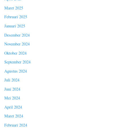
Maret 2025
Februari 2025
Januari 2025
Desember 2024
November 2024
Oktober 2024
September 2024
Agustus 2024
Juli 2024
Juni 2024
Mei 2024
April 2024
Maret 2024
Februari 2024