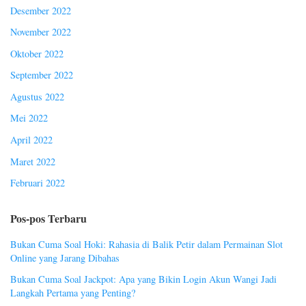
Desember 2022
November 2022
Oktober 2022
September 2022
Agustus 2022
Mei 2022
April 2022
Maret 2022
Februari 2022
Pos-pos Terbaru
Bukan Cuma Soal Hoki: Rahasia di Balik Petir dalam Permainan Slot
Online yang Jarang Dibahas
Bukan Cuma Soal Jackpot: Apa yang Bikin Login Akun Wangi Jadi
Langkah Pertama yang Penting?