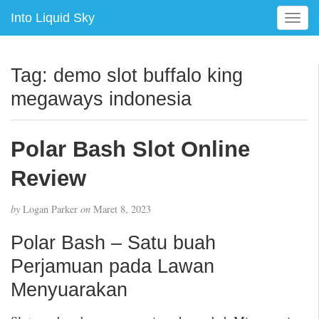
Into Liquid Sky
T
o
g
g
Tag:
demo slot buffalo king
l
megaways indonesia
e
n
a
Polar Bash Slot Online
v
i
Review
g
a
t
by
Logan Parker
on
Maret 8, 2023
i
Polar Bash – Satu buah
o
n
Perjamuan pada Lawan
Menyuarakan