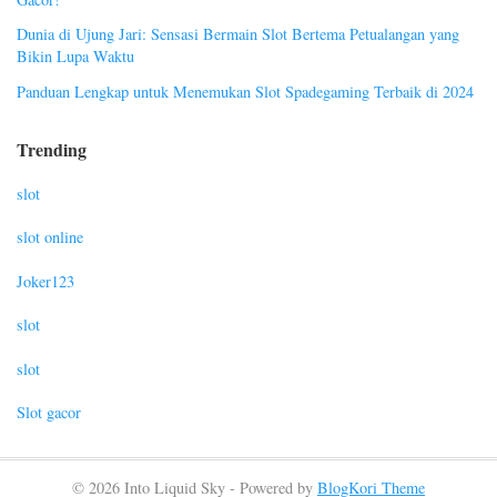
Dunia di Ujung Jari: Sensasi Bermain Slot Bertema Petualangan yang
Bikin Lupa Waktu
Panduan Lengkap untuk Menemukan Slot Spadegaming Terbaik di 2024
Trending
slot
slot online
Joker123
slot
slot
Slot gacor
© 2026 Into Liquid Sky - Powered by
BlogKori Theme