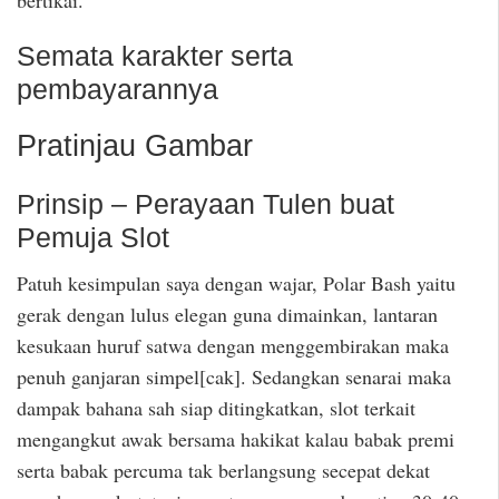
bertikai.
Semata karakter serta
pembayarannya
Pratinjau Gambar
Prinsip – Perayaan Tulen buat
Pemuja Slot
Patuh kesimpulan saya dengan wajar, Polar Bash yaitu
gerak dengan lulus elegan guna dimainkan, lantaran
kesukaan huruf satwa dengan menggembirakan maka
penuh ganjaran simpel[cak]. Sedangkan senarai maka
dampak bahana sah siap ditingkatkan, slot terkait
mengangkut awak bersama hakikat kalau babak premi
serta babak percuma tak berlangsung secepat dekat