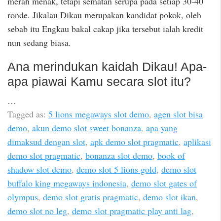
merah menak, tetapi sematan serupa pada setiap 30-40
ronde. Jikalau Dikau merupakan kandidat pokok, oleh
sebab itu Engkau bakal cakap jika tersebut ialah kredit
nun sedang biasa.
Ana merindukan kaidah Dikau! Apa-
apa piawai Kamu secara slot itu?
…
Tagged as:
5 lions megaways slot demo
,
agen slot bisa
demo
,
akun demo slot sweet bonanza
,
apa yang
dimaksud dengan slot
,
apk demo slot pragmatic
,
aplikasi
demo slot pragmatic
,
bonanza slot demo
,
book of
shadow slot demo
,
demo slot 5 lions gold
,
demo slot
buffalo king megaways indonesia
,
demo slot gates of
olympus
,
demo slot gratis pragmatic
,
demo slot ikan
,
demo slot no leg
,
demo slot pragmatic play anti lag
,