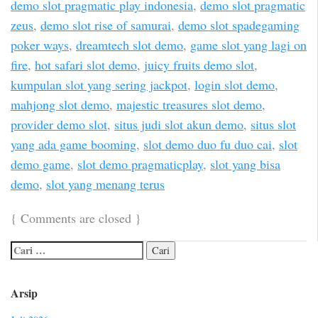
demo slot pragmatic play indonesia
,
demo slot pragmatic
zeus
,
demo slot rise of samurai
,
demo slot spadegaming
poker ways
,
dreamtech slot demo
,
game slot yang lagi on
fire
,
hot safari slot demo
,
juicy fruits demo slot
,
kumpulan slot yang sering jackpot
,
login slot demo
,
mahjong slot demo
,
majestic treasures slot demo
,
provider demo slot
,
situs judi slot akun demo
,
situs slot
yang ada game booming
,
slot demo duo fu duo cai
,
slot
demo game
,
slot demo pragmaticplay
,
slot yang bisa
demo
,
slot yang menang terus
{
Comments are closed
}
Arsip