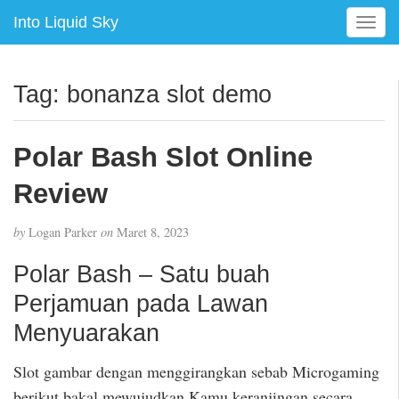
Into Liquid Sky
T
o
g
g
Tag:
bonanza slot demo
l
e
n
Polar Bash Slot Online
a
v
Review
i
g
by
Logan Parker
on
Maret 8, 2023
a
t
Polar Bash – Satu buah
i
Perjamuan pada Lawan
o
n
Menyuarakan
Slot gambar dengan menggirangkan sebab Microgaming
berikut bakal mewujudkan Kamu keranjingan secara