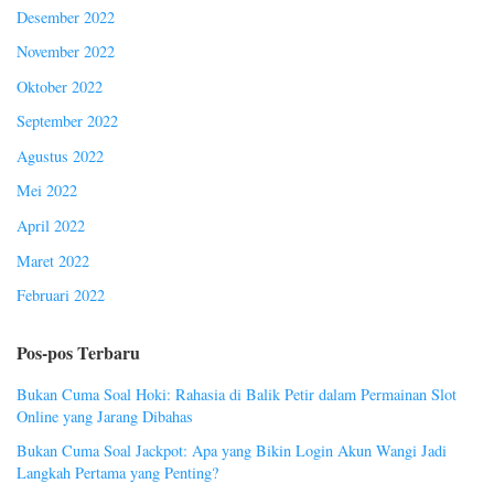
Desember 2022
November 2022
Oktober 2022
September 2022
Agustus 2022
Mei 2022
April 2022
Maret 2022
Februari 2022
Pos-pos Terbaru
Bukan Cuma Soal Hoki: Rahasia di Balik Petir dalam Permainan Slot
Online yang Jarang Dibahas
Bukan Cuma Soal Jackpot: Apa yang Bikin Login Akun Wangi Jadi
Langkah Pertama yang Penting?