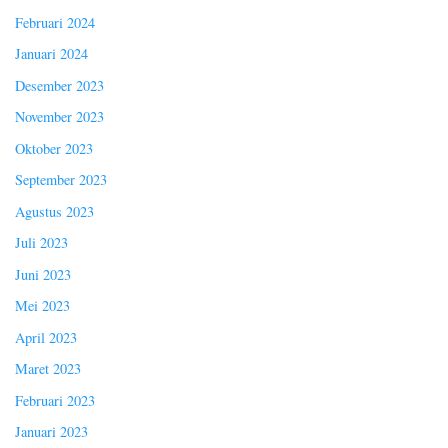
Februari 2024
Januari 2024
Desember 2023
November 2023
Oktober 2023
September 2023
Agustus 2023
Juli 2023
Juni 2023
Mei 2023
April 2023
Maret 2023
Februari 2023
Januari 2023