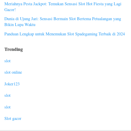
Meriahnya Pesta Jackpot: Temukan Sensasi Slot Hot Fiesta yang Lagi
Gacor!
Dunia di Ujung Jari: Sensasi Bermain Slot Bertema Petualangan yang
Bikin Lupa Waktu
Panduan Lengkap untuk Menemukan Slot Spadegaming Terbaik di 2024
Trending
slot
slot online
Joker123
slot
slot
Slot gacor