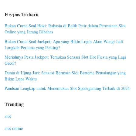
Pos-pos Terbaru
Bukan Cuma Soal Hoki: Rahasia di Balik Petir dalam Permainan Slot
Online yang Jarang Dibahas
Bukan Cuma Soal Jackpot: Apa yang Bikin Login Akun Wangi Jadi
Langkah Pertama yang Penting?
Meriahnya Pesta Jackpot: Temukan Sensasi Slot Hot Fiesta yang Lagi
Gacor!
Dunia di Ujung Jari: Sensasi Bermain Slot Bertema Petualangan yang
Bikin Lupa Waktu
Panduan Lengkap untuk Menemukan Slot Spadegaming Terbaik di 2024
Trending
slot
slot online