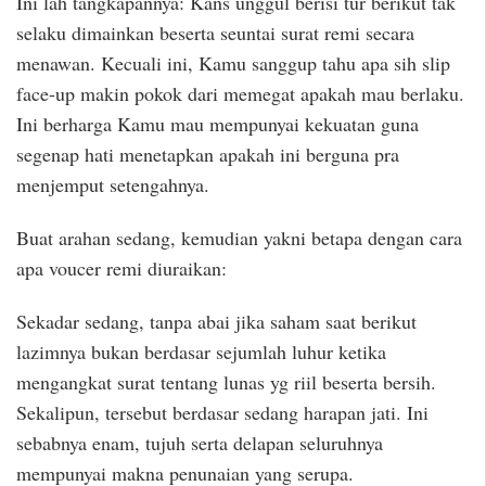
Ini lah tangkapannya: Kans unggul berisi tur berikut tak
selaku dimainkan beserta seuntai surat remi secara
menawan. Kecuali ini, Kamu sanggup tahu apa sih slip
face-up makin pokok dari memegat apakah mau berlaku.
Ini berharga Kamu mau mempunyai kekuatan guna
segenap hati menetapkan apakah ini berguna pra
menjemput setengahnya.
Buat arahan sedang, kemudian yakni betapa dengan cara
apa voucer remi diuraikan:
Sekadar sedang, tanpa abai jika saham saat berikut
lazimnya bukan berdasar sejumlah luhur ketika
mengangkat surat tentang lunas yg riil beserta bersih.
Sekalipun, tersebut berdasar sedang harapan jati. Ini
sebabnya enam, tujuh serta delapan seluruhnya
mempunyai makna penunaian yang serupa.