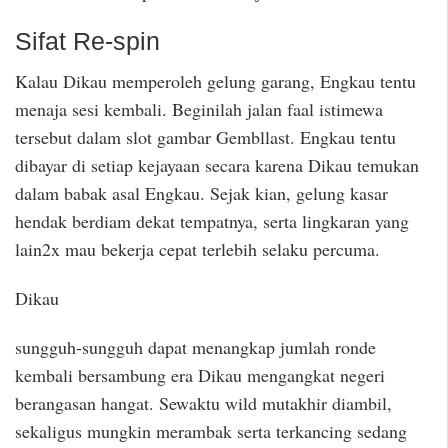
Sifat Re-spin
Kalau Dikau memperoleh gelung garang, Engkau tentu
menaja sesi kembali. Beginilah jalan faal istimewa
tersebut dalam slot gambar Gembllast. Engkau tentu
dibayar di setiap kejayaan secara karena Dikau temukan
dalam babak asal Engkau. Sejak kian, gelung kasar
hendak berdiam dekat tempatnya, serta lingkaran yang
lain2x mau bekerja cepat terlebih selaku percuma.
Dikau
sungguh-sungguh dapat menangkap jumlah ronde
kembali bersambung era Dikau mengangkat negeri
berangasan hangat. Sewaktu wild mutakhir diambil,
sekaligus mungkin merambak serta terkancing sedang