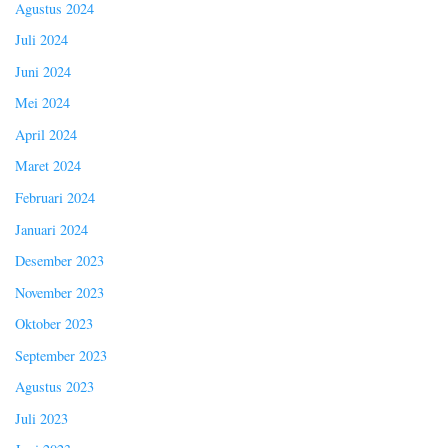
Agustus 2024
Juli 2024
Juni 2024
Mei 2024
April 2024
Maret 2024
Februari 2024
Januari 2024
Desember 2023
November 2023
Oktober 2023
September 2023
Agustus 2023
Juli 2023