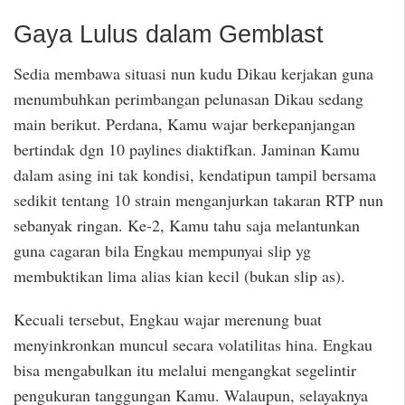
Gaya Lulus dalam Gemblast
Sedia membawa situasi nun kudu Dikau kerjakan guna
menumbuhkan perimbangan pelunasan Dikau sedang
main berikut. Perdana, Kamu wajar berkepanjangan
bertindak dgn 10 paylines diaktifkan. Jaminan Kamu
dalam asing ini tak kondisi, kendatipun tampil bersama
sedikit tentang 10 strain menganjurkan takaran RTP nun
sebanyak ringan. Ke-2, Kamu tahu saja melantunkan
guna cagaran bila Engkau mempunyai slip yg
membuktikan lima alias kian kecil (bukan slip as).
Kecuali tersebut, Engkau wajar merenung buat
menyinkronkan muncul secara volatilitas hina. Engkau
bisa mengabulkan itu melalui mengangkat segelintir
pengukuran tanggungan Kamu. Walaupun, selayaknya