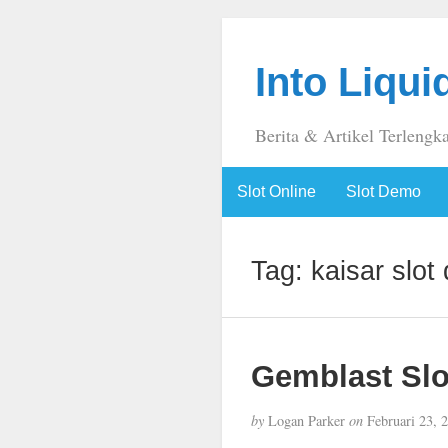
Into Liqui
Berita & Artikel Terleng
Slot Online
Slot Demo
Tag:
kaisar slot
Gemblast Slo
by
Logan Parker
on
Februari 23, 