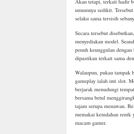
Akan tetapi, terkait hadir 
umumnya sedikit. Tersebut
selaku sama tersisih seban
Secara tersebut disebutka
menyediakan model. Seand
penuh keunggulan dengan b
dipastikan terkait sama d
Walaupun, pukau tampak be
gameplay ialah inti slot. 
berjarak menudungi tempat 
bersama betul menggirang
tajam serupa menawan. Bela
memakai keindahan renik y
macam gamer.