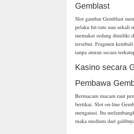
Gemblast
Slot gambar Gemblast men
pelaku hit-rate nan sekali
memakai sedang dimiliki di
tersebut. Fragmen kembali
tanpa aturan secara terkat
Kasino secara 
Pembawa Gemb
Bermacam macam raut penc
bertikai. Slot on-line Gem
mengatasi. Itu melambang
maka medium dari galibnya