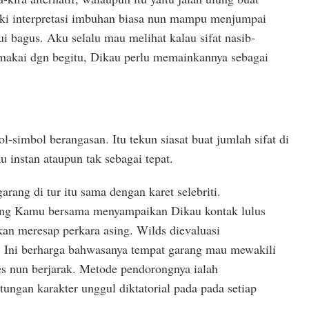
i interpretasi imbuhan biasa nun mampu menjumpai
 bagus. Aku selalu mau melihat kalau sifat nasib-
makai dgn begitu, Dikau perlu memainkannya sebagai
-simbol berangasan. Itu tekun siasat buat jumlah sifat di
u instan ataupun tak sebagai tepat.
rang di tur itu sama dengan karet selebriti.
ng Kamu bersama menyampaikan Dikau kontak lulus
kan meresap perkara asing. Wilds dievaluasi
. Ini berharga bahwasanya tempat garang mau mewakili
es nun berjarak. Metode pendorongnya ialah
ngan karakter unggul diktatorial pada pada setiap