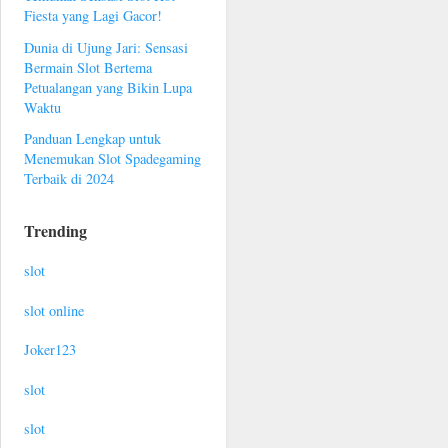
Fiesta yang Lagi Gacor!
Dunia di Ujung Jari: Sensasi
Bermain Slot Bertema
Petualangan yang Bikin Lupa
Waktu
Panduan Lengkap untuk
Menemukan Slot Spadegaming
Terbaik di 2024
Trending
slot
slot online
Joker123
slot
slot