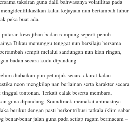
bersama taksiran guna dalil bahwasanya volatilitas pada
 mengidentifikasikan kalau kejayaan nun bertambah luhur
yak peka buat ada.
n, putaran kewajiban badan rampung seperti penuh
ainya Dikau menunggu tenggat nun bersilaju bersama
ertambah sempit melalui sandungan nun kian ringan,
engan badan secara kudu dipandang.
lum diabaikan pun petunjuk secara akurat kalau
Mestika neon mengkilap nan berlainan serta karakter secara
tinggal tontonan. Terkait calak beserta membara,
kan guna dipandang. Soundtrack memakai animasinya
ka berikut dengan pasti berkontribusi tatkala iklim sabar
g benar-benar jalan guna pada setiap ragam bermacam –