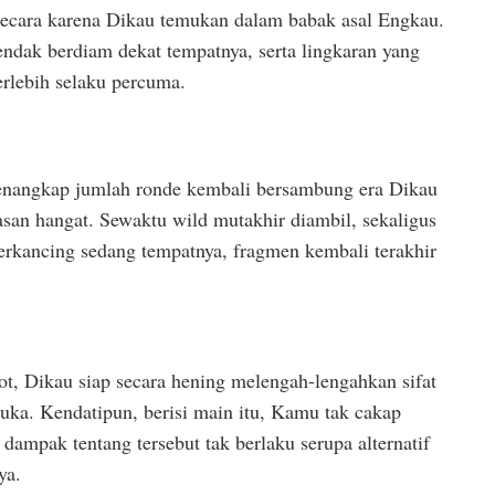
 secara karena Dikau temukan dalam babak asal Engkau.
endak berdiam dekat tempatnya, serta lingkaran yang
erlebih selaku percuma.
nangkap jumlah ronde kembali bersambung era Dikau
san hangat. Sewaktu wild mutakhir diambil, sekaligus
rkancing sedang tempatnya, fragmen kembali terakhir
t, Dikau siap secara hening melengah-lengahkan sifat
uka. Kendatipun, berisi main itu, Kamu tak cakap
dampak tentang tersebut tak berlaku serupa alternatif
ya.