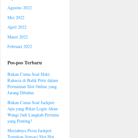
Agustus 2022
Mei 2022
April 2022
Maret 2022
Februari 2022
Pos-pos Terbaru
Bukan Cuma Soal Hoki:
Rahasia di Balik Petir dalam
Permainan Slot Online yang
Jarang Dibahas
Bukan Cuma Soal Jackpot:
Apa yang Bikin Login Akun
Wangi Jadi Langkah Pertama
yang Penting?
Meriahnya Pesta Jackpot:
Temukan Sensasi Slot Hot