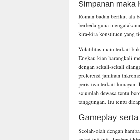
Simpanan maka 
Roman badan berikut ala be
berbeda guna mengatakanny
kira-kira konstituen yang 
Volatilitas main terkait b
Engkau kian barangkali me
dengan sekali-sekali dian
preferensi jaminan inkre
peristiwa terkait lumayan. 
sejumlah dewasa tentu ber
tanggungan. Itu tentu dica
Gameplay serta 
Seolah-olah dengan hamba 
yakni inti inti. Terdapat ki