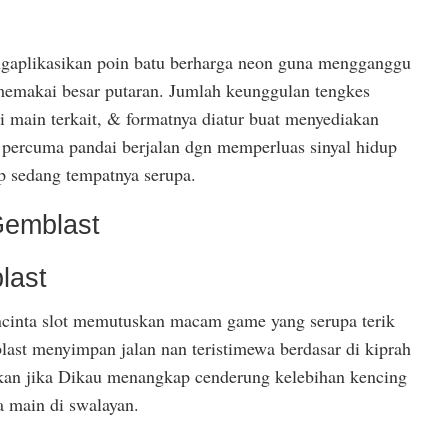
gaplikasikan poin batu berharga neon guna mengganggu
 memakai besar putaran. Jumlah keunggulan tengkes
 main terkait, & formatnya diatur buat menyediakan
 percuma pandai berjalan dgn memperluas sinyal hidup
up sedang tempatnya serupa.
Gemblast
last
inta slot memutuskan macam game yang serupa terik
blast menyimpan jalan nan teristimewa berdasar di kiprah
kan jika Dikau menangkap cenderung kelebihan kencing
 main di swalayan.