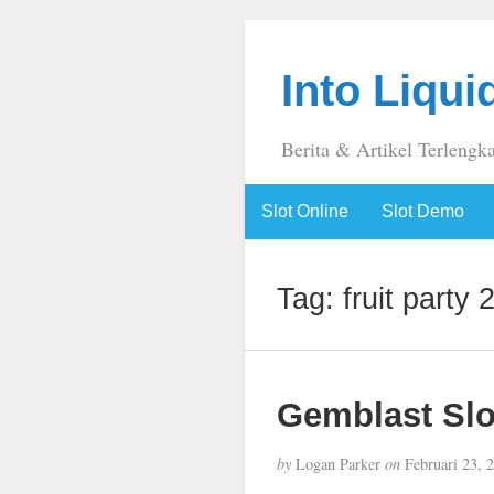
Into Liqui
Berita & Artikel Terleng
Slot Online
Slot Demo
Tag:
fruit party
Gemblast Slo
by
Logan Parker
on
Februari 23, 