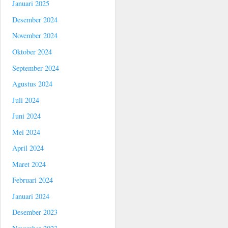
Januari 2025
Desember 2024
November 2024
Oktober 2024
September 2024
Agustus 2024
Juli 2024
Juni 2024
Mei 2024
April 2024
Maret 2024
Februari 2024
Januari 2024
Desember 2023