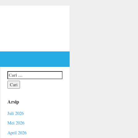
Arsip
Juli 2026
Mei 2026
April 2026