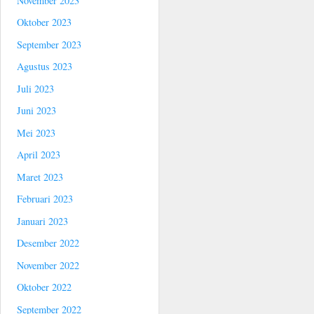
November 2023
Oktober 2023
September 2023
Agustus 2023
Juli 2023
Juni 2023
Mei 2023
April 2023
Maret 2023
Februari 2023
Januari 2023
Desember 2022
November 2022
Oktober 2022
September 2022