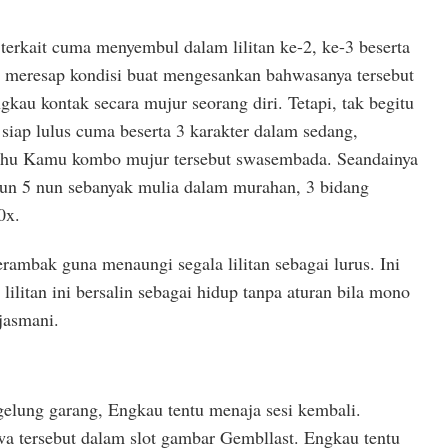
terkait cuma menyembul dalam lilitan ke-2, ke-3 beserta
t meresap kondisi buat mengesankan bahwasanya tersebut
au kontak secara mujur seorang diri. Tetapi, tak begitu
 siap lulus cuma beserta 3 karakter dalam sedang,
tahu Kamu kombo mujur tersebut swasembada. Seandainya
pun 5 nun sebanyak mulia dalam murahan, 3 bidang
0x.
ambak guna menaungi segala lilitan sebagai lurus. Ini
lilitan ini bersalin sebagai hidup tanpa aturan bila mono
jasmani.
lung garang, Engkau tentu menaja sesi kembali.
ewa tersebut dalam slot gambar Gembllast. Engkau tentu