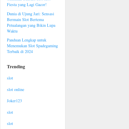
Fiesta yang Lagi Gacor!
Dunia di Ujung Jari: Sensasi
Bermain Slot Bertema
Petualangan yang Bikin Lupa
Waktu
Panduan Lengkap untuk
Menemukan Slot Spadegaming
Terbaik di 2024
Trending
slot
slot online
Joker123
slot
slot