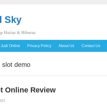
d Sky
kap Harian & Hiburan
Judi Online
Privacy Policy
About Us
Contact Us
 2 slot demo
t Online Review
2023