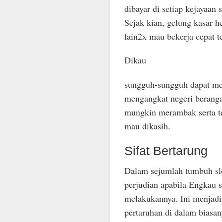
dibayar di setiap kejayaan
Sejak kian, gelung kasar h
lain2x mau bekerja cepat t
Dikau
sungguh-sungguh dapat me
mengangkat negeri beranga
mungkin merambak serta te
mau dikasih.
Sifat Bertarung
Dalam sejumlah tumbuh slo
perjudian apabila Engkau s
melakukannya. Ini menjadi 
pertaruhan di dalam biasan