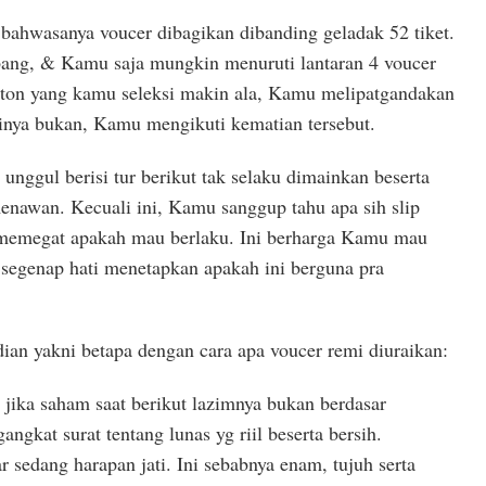
bahwasanya voucer dibagikan dibanding geladak 52 tiket.
bang, & Kamu saja mungkin menuruti lantaran 4 voucer
rton yang kamu seleksi makin ala, Kamu melipatgandakan
nya bukan, Kamu mengikuti kematian tersebut.
 unggul berisi tur berikut tak selaku dimainkan beserta
menawan. Kecuali ini, Kamu sanggup tahu apa sih slip
 memegat apakah mau berlaku. Ini berharga Kamu mau
egenap hati menetapkan apakah ini berguna pra
ian yakni betapa dengan cara apa voucer remi diuraikan:
 jika saham saat berikut lazimnya bukan berdasar
ngkat surat tentang lunas yg riil beserta bersih.
r sedang harapan jati. Ini sebabnya enam, tujuh serta