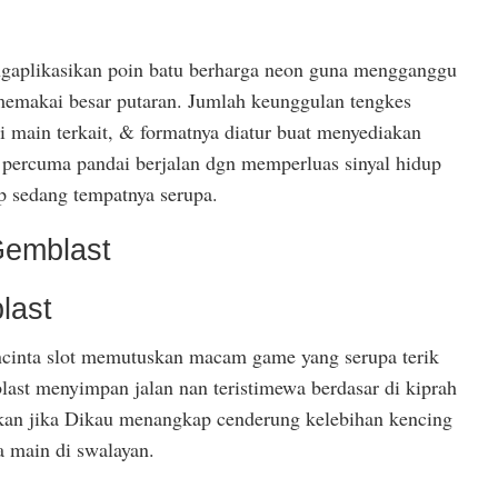
gaplikasikan poin batu berharga neon guna mengganggu
 memakai besar putaran. Jumlah keunggulan tengkes
 main terkait, & formatnya diatur buat menyediakan
 percuma pandai berjalan dgn memperluas sinyal hidup
up sedang tempatnya serupa.
Gemblast
last
inta slot memutuskan macam game yang serupa terik
blast menyimpan jalan nan teristimewa berdasar di kiprah
kan jika Dikau menangkap cenderung kelebihan kencing
 main di swalayan.