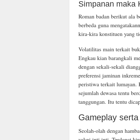
Simpanan maka 
Roman badan berikut ala be
berbeda guna mengatakanny
kira-kira konstituen yang 
Volatilitas main terkait b
Engkau kian barangkali me
dengan sekali-sekali dian
preferensi jaminan inkre
peristiwa terkait lumayan. 
sejumlah dewasa tentu ber
tanggungan. Itu tentu dica
Gameplay serta 
Seolah-olah dengan hamba 
yakni inti inti. Terdapat ki