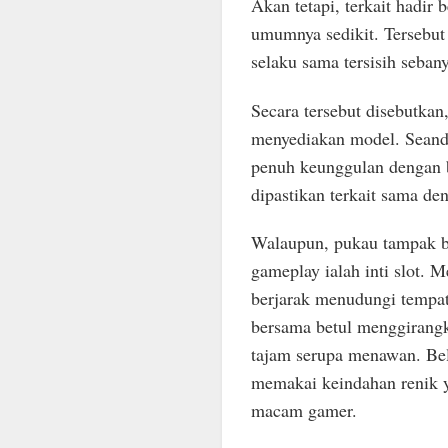
Akan tetapi, terkait hadir 
umumnya sedikit. Tersebut
selaku sama tersisih seban
Secara tersebut disebutka
menyediakan model. Seand
penuh keunggulan dengan b
dipastikan terkait sama d
Walaupun, pukau tampak be
gameplay ialah inti slot. 
berjarak menudungi tempat 
bersama betul menggirang
tajam serupa menawan. Bela
memakai keindahan renik y
macam gamer.