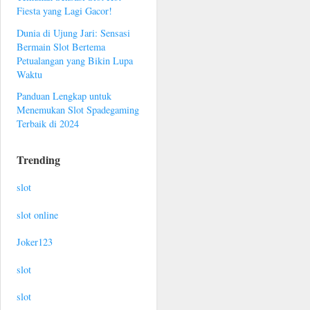
Fiesta yang Lagi Gacor!
Dunia di Ujung Jari: Sensasi
Bermain Slot Bertema
Petualangan yang Bikin Lupa
Waktu
Panduan Lengkap untuk
Menemukan Slot Spadegaming
Terbaik di 2024
Trending
slot
slot online
Joker123
slot
slot