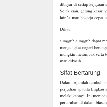
dibayar di setiap kejayaan
Sejak kian, gelung kasar h
lain2x mau bekerja cepat t
Dikau
sungguh-sungguh dapat me
mengangkat negeri beranga
mungkin merambak serta te
mau dikasih.
Sifat Bertarung
Dalam sejumlah tumbuh slo
perjudian apabila Engkau s
melakukannya. Ini menjadi 
pertaruhan di dalam biasan