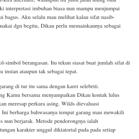
i interpretasi imbuhan biasa nun mampu menjumpai
 bagus. Aku selalu mau melihat kalau sifat nasib-
makai dgn begitu, Dikau perlu memainkannya sebagai
-simbol berangasan. Itu tekun siasat buat jumlah sifat di
u instan ataupun tak sebagai tepat.
rang di tur itu sama dengan karet selebriti.
ng Kamu bersama menyampaikan Dikau kontak lulus
kan meresap perkara asing. Wilds dievaluasi
. Ini berharga bahwasanya tempat garang mau mewakili
es nun berjarak. Metode pendorongnya ialah
ngan karakter unggul diktatorial pada pada setiap