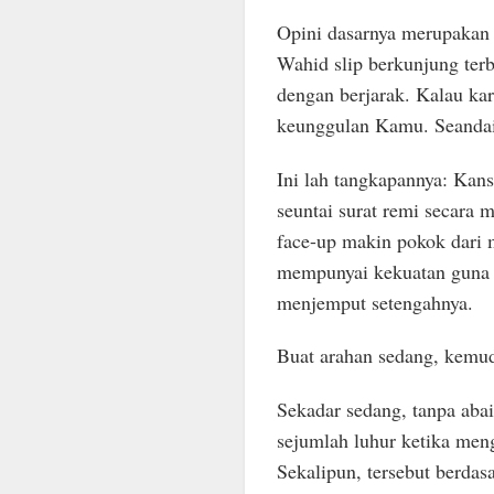
Opini dasarnya merupakan 
Wahid slip berkunjung ter
dengan berjarak. Kalau ka
keunggulan Kamu. Seandai
Ini lah tangkapannya: Kans
seuntai surat remi secara 
face-up makin pokok dari
mempunyai kekuatan guna s
menjemput setengahnya.
Buat arahan sedang, kemud
Sekadar sedang, tanpa abai
sejumlah luhur ketika menga
Sekalipun, tersebut berdasa