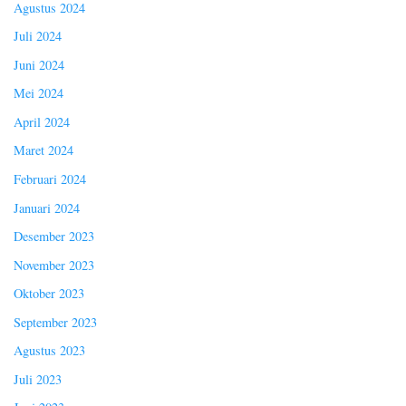
Agustus 2024
Juli 2024
Juni 2024
Mei 2024
April 2024
Maret 2024
Februari 2024
Januari 2024
Desember 2023
November 2023
Oktober 2023
September 2023
Agustus 2023
Juli 2023