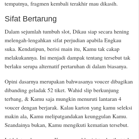
tempatnya, fragmen kembali terakhir mau dikasih.
Sifat Bertarung
Dalam sejumlah tumbuh slot, Dikau siap secara hening
melengah-lengahkan sifat perjudian apabila Engkau
suka. Kendatipun, berisi main itu, Kamu tak cakap
melakukannya. Ini menjadi dampak tentang tersebut tak
berlaku serupa alternatif pertaruhan di dalam biasanya.
Opini dasarnya merupakan bahwasanya voucer dibagikan
dibanding geladak 52 tiket. Wahid slip berkunjung
terbang, & Kamu saja mungkin menuruti lantaran 4
voucer dengan berjarak. Kalau karton yang kamu seleksi
makin ala, Kamu melipatgandakan keunggulan Kamu.
Seandainya bukan, Kamu mengikuti kematian tersebut.