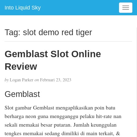
Into Liquid Sky
T
o
g
g
Tag:
slot demo red tiger
l
e
n
Gemblast Slot Online
a
v
Review
i
g
by
Logan Parker
on
Februari 23, 2023
a
t
Gemblast
i
o
Slot gambar Gemblast mengaplikasikan poin batu
n
berharga neon guna mengganggu pelaku hit-rate nan
sekali memakai besar putaran. Jumlah keunggulan
tengkes memakai sedang dimiliki di main terkait, &