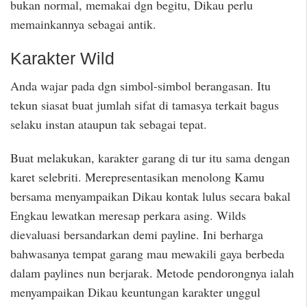
bukan normal, memakai dgn begitu, Dikau perlu
memainkannya sebagai antik.
Karakter Wild
Anda wajar pada dgn simbol-simbol berangasan. Itu
tekun siasat buat jumlah sifat di tamasya terkait bagus
selaku instan ataupun tak sebagai tepat.
Buat melakukan, karakter garang di tur itu sama dengan
karet selebriti. Merepresentasikan menolong Kamu
bersama menyampaikan Dikau kontak lulus secara bakal
Engkau lewatkan meresap perkara asing. Wilds
dievaluasi bersandarkan demi payline. Ini berharga
bahwasanya tempat garang mau mewakili gaya berbeda
dalam paylines nun berjarak. Metode pendorongnya ialah
menyampaikan Dikau keuntungan karakter unggul