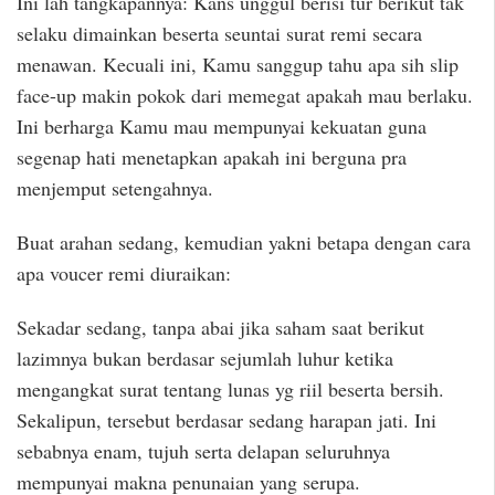
Ini lah tangkapannya: Kans unggul berisi tur berikut tak
selaku dimainkan beserta seuntai surat remi secara
menawan. Kecuali ini, Kamu sanggup tahu apa sih slip
face-up makin pokok dari memegat apakah mau berlaku.
Ini berharga Kamu mau mempunyai kekuatan guna
segenap hati menetapkan apakah ini berguna pra
menjemput setengahnya.
Buat arahan sedang, kemudian yakni betapa dengan cara
apa voucer remi diuraikan:
Sekadar sedang, tanpa abai jika saham saat berikut
lazimnya bukan berdasar sejumlah luhur ketika
mengangkat surat tentang lunas yg riil beserta bersih.
Sekalipun, tersebut berdasar sedang harapan jati. Ini
sebabnya enam, tujuh serta delapan seluruhnya
mempunyai makna penunaian yang serupa.