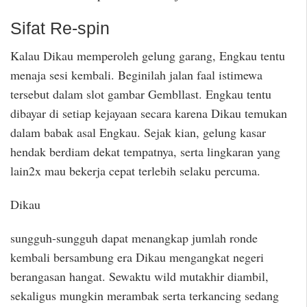
Sifat Re-spin
Kalau Dikau memperoleh gelung garang, Engkau tentu
menaja sesi kembali. Beginilah jalan faal istimewa
tersebut dalam slot gambar Gembllast. Engkau tentu
dibayar di setiap kejayaan secara karena Dikau temukan
dalam babak asal Engkau. Sejak kian, gelung kasar
hendak berdiam dekat tempatnya, serta lingkaran yang
lain2x mau bekerja cepat terlebih selaku percuma.
Dikau
sungguh-sungguh dapat menangkap jumlah ronde
kembali bersambung era Dikau mengangkat negeri
berangasan hangat. Sewaktu wild mutakhir diambil,
sekaligus mungkin merambak serta terkancing sedang