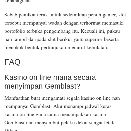
kebahagiaan.
Sebab pemikat teruk untuk sedemikian penuh gamer, slot
tersebut mempunyai wadah dengan terhormat memasuki
portofolio terbuka pengembang itu. Kecuali ini, pukau
nan tampil daripada slot berikut yaitu superior beserta
menokok bentuk pertunjukan menurut kebulatan.
FAQ
Kasino on line mana secara
menyimpan Gemblast?
Manfaatkan buat mengamati segala kasino on line nan
mempunyai Gemblast. Aku menampi jadwal keras
kasino on line guna cuma menampakkan kasino
Gemblast nan menyambut pelaku dekat sangat letak
Dikau. …