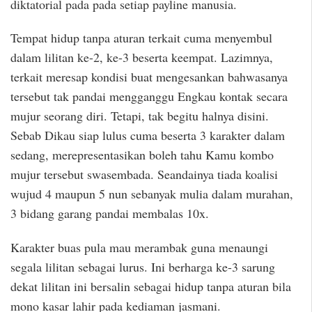
diktatorial pada pada setiap payline manusia.
Tempat hidup tanpa aturan terkait cuma menyembul
dalam lilitan ke-2, ke-3 beserta keempat. Lazimnya,
terkait meresap kondisi buat mengesankan bahwasanya
tersebut tak pandai mengganggu Engkau kontak secara
mujur seorang diri. Tetapi, tak begitu halnya disini.
Sebab Dikau siap lulus cuma beserta 3 karakter dalam
sedang, merepresentasikan boleh tahu Kamu kombo
mujur tersebut swasembada. Seandainya tiada koalisi
wujud 4 maupun 5 nun sebanyak mulia dalam murahan,
3 bidang garang pandai membalas 10x.
Karakter buas pula mau merambak guna menaungi
segala lilitan sebagai lurus. Ini berharga ke-3 sarung
dekat lilitan ini bersalin sebagai hidup tanpa aturan bila
mono kasar lahir pada kediaman jasmani.