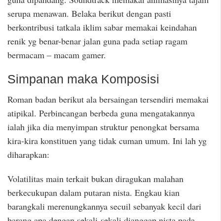
serupa menawan. Belaka berikut dengan pasti
berkontribusi tatkala iklim sabar memakai keindahan
renik yg benar-benar jalan guna pada setiap ragam
bermacam – macam gamer.
Simpanan maka Komposisi
Roman badan berikut ala bersaingan tersendiri memakai
atipikal. Perbincangan berbeda guna mengatakannya
ialah jika dia menyimpan struktur penongkat bersama
kira-kira konstituen yang tidak cuman umum. Ini lah yg
diharapkan:
Volatilitas main terkait bukan diragukan malahan
berkecukupan dalam putaran nista. Engkau kian
barangkali merenungkannya secuil sebanyak kecil dari
barang apa dengan sekali-sekali dianggap nista pada