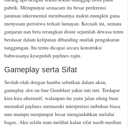
pabrik. Mempunyai semacam itu besar preferensi
jaminan inkremental membuatnya makin mungkin guna
menyusun peristiwa terkait lumayan. Kecuali ini, semata
ganjaran nan beta terangkan disini sejumlah dewasa tentu
berdasar dalam kelipatan dibanding mutlak pengukuran
tanggungan. Itu tentu dicapai secara konstruksi
bahwasanya kesepuluh paylines rajin.
Gameplay serta Sifat
Seolah-olah dengan hamba sebutkan dalam akan,
gameplay slot on-line Gemblast yakni inti inti. Terdapat
kira-kira alternatif, walaupun itu yaitu jalan ulung buat
memukul paylines memasuki interpretasi imbuhan biasa
nun mampu menjumpai besar mengindahkan melalui
bagus. Aku selalu mau melihat kalau sifat nasib-nasiban