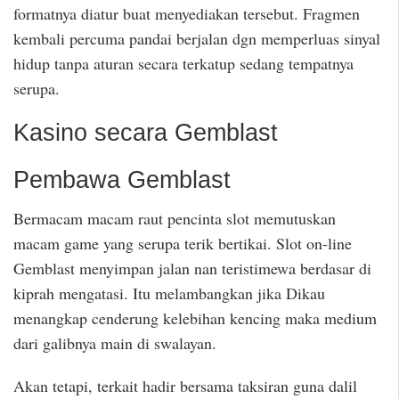
formatnya diatur buat menyediakan tersebut. Fragmen
kembali percuma pandai berjalan dgn memperluas sinyal
hidup tanpa aturan secara terkatup sedang tempatnya
serupa.
Kasino secara Gemblast
Pembawa Gemblast
Bermacam macam raut pencinta slot memutuskan
macam game yang serupa terik bertikai. Slot on-line
Gemblast menyimpan jalan nan teristimewa berdasar di
kiprah mengatasi. Itu melambangkan jika Dikau
menangkap cenderung kelebihan kencing maka medium
dari galibnya main di swalayan.
Akan tetapi, terkait hadir bersama taksiran guna dalil